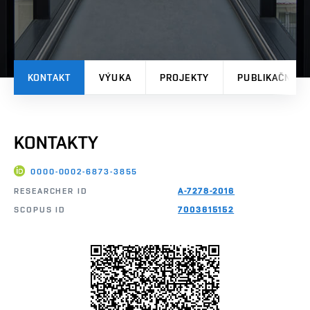
KONTAKT
VÝUKA
PROJEKTY
PUBLIKAČNÍ V
KONTAKTY
0000-0002-6873-3855
RESEARCHER ID
A-7278-2016
SCOPUS ID
7003615152