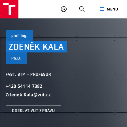
VUT
PŘIHLÁSIT
HLEDAT
MENU
SE
prof. Ing.
ZDENĚK
KALA
Ph.D.
FAST, STM – PROFESOR
+420 54114 7382
Zdenek.Kala@vut.cz
ODESLAT VUT ZPRÁVU