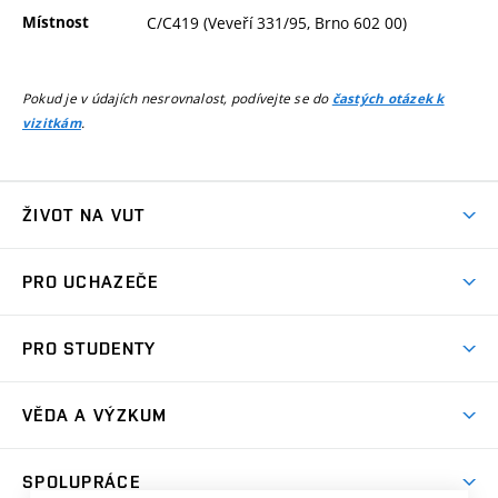
Místnost
C/C419 (Veveří 331/95, Brno 602 00)
Pokud je v údajích nesrovnalost, podívejte se do
častých otázek k
.
vizitkám
ŽIVOT NA VUT
Atmosféra VUT
PRO UCHAZEČE
Prostory školy
Proč na VUT
Koleje
PRO STUDENTY
Studijní programy
Stravování
Předměty
Studijní předpisy
Studium a stáže v zahraničí
Stipendia
Dny otevřených dveří
VĚDA A VÝZKUM
Sport na VUT
(externí
Studijní programy
Poplatky za studium
Uznání zahraničního vzdělání
Knihovny
Aktivity pro juniory
Studentský život
odkaz)
Věda a výzkum na VUT
Harmonogram akademického roku
Zpracování osobních údajů studentů
Sociální bezpečí
SPOLUPRÁCE
Celoživotní vzdělávání
Brno