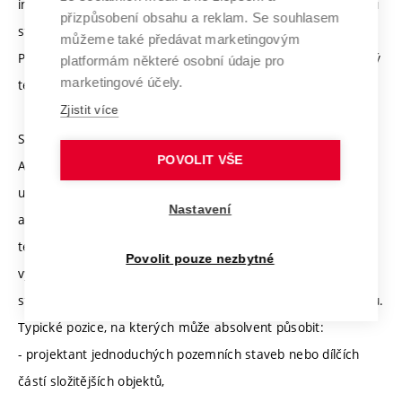
inženýrství, které se budou připravovat k akreditaci s délkou
přizpůsobení obsahu a reklam. Se souhlasem
studia 2 roky).
můžeme také předávat marketingovým
Po složení autorizačních zkoušek může být také autorizovaný
platformám některé osobní údaje pro
marketingové účely.
technik vybraných oborů dle autorizačního zákona.
Zjistit více
Studijní specializace Pozemní stavby
POVOLIT VŠE
Absolvent studijní specializace Pozemní stavby najde široké
uplatnění ve všech oblastech projektování, realizace, správy
Nastavení
a údržby stavebních objektů. Díky získaným technickým,
technologickým a konstrukčním znalostem je připraven na
Povolit pouze nezbytné
výkon kvalifikovaných činností v oboru pozemního
stavitelství, a to jak ve veřejném, tak i v soukromém sektoru.
Typické pozice, na kterých může absolvent působit:
- projektant jednoduchých pozemních staveb nebo dílčích
částí složitějších objektů,