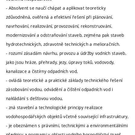
- Absolvent se naučí chápat a aplikovat teoreticky
zdůvodněná, ověřená a efektivní řešení při plánování,
navrhování, realizování, provozování, rekonstruování,
modernizování a odstraňování staveb, zejména pak staveb
hydrotechnických, zdravotně technických a melioračních.
- rozumí zásadám návrhu, provozu a údržby vodních staveb,
jako jsou hráze, přehrady, jezy, úpravy toků, vodovody,
kanalizace a čistírny odpadních vod,
- ovládá teoretické a praktické základy technického řešení
zásobování vodou, odvádění a čištění odpadních vod i
nakládání s dešťovou vodou,
- zná stavební a technologické principy realizace
vodohospodářských objektů včetně související infrastruktury,
- je obeznámen s právními, technickými a environmentálními
předpisy a normami v oblasti vodního hospodářství (např.