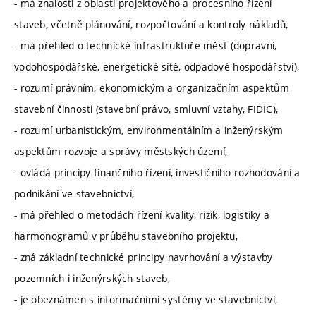
- má znalosti z oblasti projektového a procesního řízení
staveb, včetně plánování, rozpočtování a kontroly nákladů,
- má přehled o technické infrastruktuře měst (dopravní,
vodohospodářské, energetické sítě, odpadové hospodářství),
- rozumí právním, ekonomickým a organizačním aspektům
stavební činnosti (stavební právo, smluvní vztahy, FIDIC),
- rozumí urbanistickým, environmentálním a inženýrským
aspektům rozvoje a správy městských území,
- ovládá principy finančního řízení, investičního rozhodování a
podnikání ve stavebnictví,
- má přehled o metodách řízení kvality, rizik, logistiky a
harmonogramů v průběhu stavebního projektu,
- zná základní technické principy navrhování a výstavby
pozemních i inženýrských staveb,
- je obeznámen s informačními systémy ve stavebnictví,