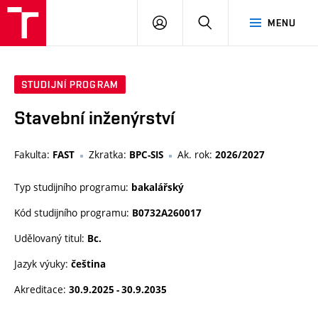
VUT
PŘIHLÁSIT
HLEDAT
MENU
SE
STUDIJNÍ PROGRAM
Stavební inženýrství
Fakulta:
Zkratka:
Ak. rok:
FAST
BPC-SIS
2026/2027
Typ studijního programu:
bakalářský
Kód studijního programu:
B0732A260017
Udělovaný titul:
Bc.
Jazyk výuky:
čeština
Akreditace:
30.9.2025 - 30.9.2035