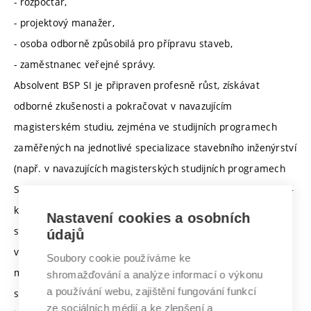
- rozpočtář,
- projektový manažer,
- osoba odborně způsobilá pro přípravu staveb,
- zaměstnanec veřejné správy.
Absolvent BSP SI je připraven profesně růst, získávat
odborné zkušenosti a pokračovat v navazujícím
magisterském studiu, zejména ve studijních programech
zaměřených na jednotlivé specializace stavebního inženýrství
(např. v navazujících magisterských studijních programech
Stavební inženýrství – pozemní stavby, Stavební inženýrství –
konstrukce a dopravní stavby, Stavební inženýrství –
Nastavení cookies a osobních
stavební materiály a technologie, Stavební inženýrství –
údajů
vodní hospodářství a vodní stavby, Stavební inženýrství –
Soubory cookie používáme ke
management stavebnictví, Stavební inženýrství – realizace
shromažďování a analýze informací o výkonu
a používání webu, zajištění fungování funkcí
staveb, Environmentálně vyspělé budovy, Městské
ze sociálních médií a ke zlepšení a