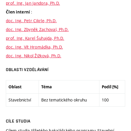
prof. Ing. Jan Jandora, Ph.D.
:
Člen interní
doc. Ing. Petr Cikrle, Ph.D.
doc. Ing. Zbyněk Zachoval, Ph.D.
prof. Ing. Karel Šuhajda, Ph.D.
doc. Ing. Vít Hromádka, Ph.D.
doc. Ing. Nikol Žižková, Ph.D.
OBLASTI VZDĚLÁVÁNÍ
Oblast
Téma
Podíl [%]
Stavebnictví
Bez tematického okruhu
100
CÍLE STUDIA
Cílem studia tříletého bakalářského programu Stavební