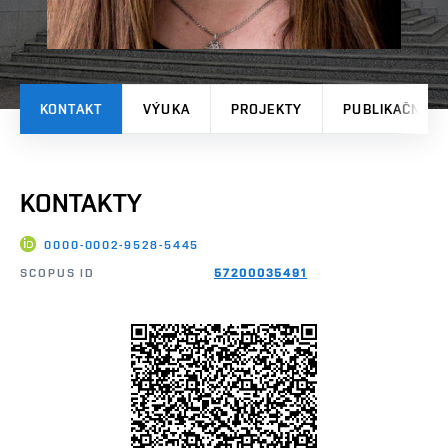
KONTAKT
VÝUKA
PROJEKTY
PUBLIKAČNÍ V
KONTAKTY
0000-0002-9528-5445
SCOPUS ID
57200035491