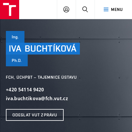
VUT
PŘIHLÁSIT
HLEDAT
MENU
SE
Ing.
IVA
BUCHTÍKOVÁ
Ph.D.
FCH, ÚCHPBT – TAJEMNICE ÚSTAVU
+420 54114 9420
iva.buchtikova@fch.vut.cz
ODESLAT VUT ZPRÁVU