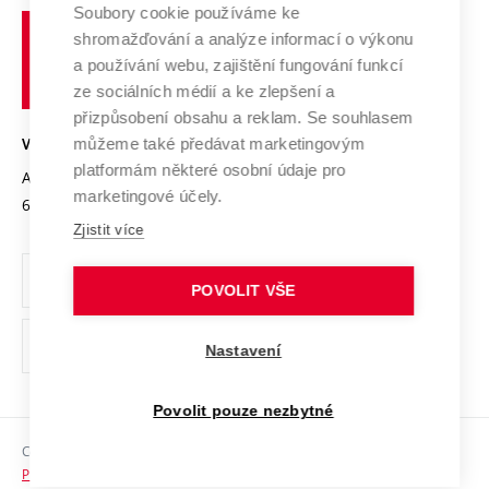
Profil univerzity
Spolupráce se školami
Soubory cookie používáme ke
Vysoké
Výzkumné infrastruktury
shromažďování a analýze informací o výkonu
Udržitelná univerzita
učení
Služby univerzity
Transfer znalostí
a používání webu, zajištění fungování funkcí
technické
Podnikavá univerzita / ContriBUTe
Mezinárodní dohody
ze sociálních médií a ke zlepšení a
Open Science
v
Bezpečná univerzita
přizpůsobení obsahu a reklam. Se souhlasem
Univerzitní sítě
Brně
Projekty
můžeme také předávat marketingovým
VYSOKÉ UČENÍ TECHNICKÉ V BRNĚ
Vyznamenání
platformám některé osobní údaje pro
Projekty ze strukturálních fondů
Antonínská 548/1
www.vut.cz
marketingové účely.
Organizační struktura
602 00 Brno
vut@vutbr.cz
Specifický výzkum
Zjistit více
Úřední deska
Ochrana osobních údajů
POVOLIT VŠE
(externí
Pracovní příležitosti
Nastavení
odkaz)
Podpora a rozvoj zaměstnanců a studujících
Povolit pouze nezbytné
Rovné příležitosti
Copyright © 2026 VUT
Sociální bezpečí
Prohlášení o přístupnosti