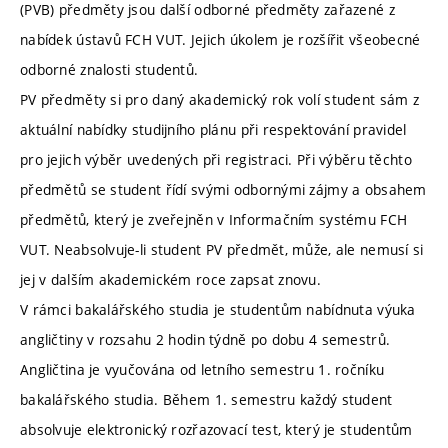
(PVB) předměty jsou další odborné předměty zařazené z
nabídek ústavů FCH VUT. Jejich úkolem je rozšířit všeobecné
odborné znalosti studentů.
PV předměty si pro daný akademický rok volí student sám z
aktuální nabídky studijního plánu při respektování pravidel
pro jejich výběr uvedených při registraci. Při výběru těchto
předmětů se student řídí svými odbornými zájmy a obsahem
předmětů, který je zveřejněn v Informačním systému FCH
VUT. Neabsolvuje-li student PV předmět, může, ale nemusí si
jej v dalším akademickém roce zapsat znovu.
V rámci bakalářského studia je studentům nabídnuta výuka
angličtiny v rozsahu 2 hodin týdně po dobu 4 semestrů.
Angličtina je vyučována od letního semestru 1. ročníku
bakalářského studia. Během 1. semestru každý student
absolvuje elektronický rozřazovací test, který je studentům