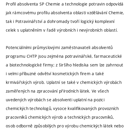
Profil absolventa SP Chemie a technologie potravin odpovídá
jak rámcovému profilu absolventa oblasti vzdělávání Chemie,
tak i Potravinářství a dohromady tvoří logický komplexní
celek s uplatněním v řadě výrobních i nevýrobních oblastí.
Potenciálními průmyslovými zaměstnavateli absolventů
programu CHTP jsou zejména potravinářské, farmaceutické
a biotechnologické firmy; z širšího hlediska sem lze zahrnout
i velmi příbuzné odvětví kosmetických firem a také
krmivářských výrob. Uplatní se také v chemických výrobách
zaměřených na zpracování přírodních látek. Ve všech
uvedených výrobách se absolventi uplatní na pozici
chemických technologů, vysoce kvalifikovaných provozních
pracovníků chemických výrob a technických pracovníků,
osob odborně způsobilých pro výrobu chemických látek nebo