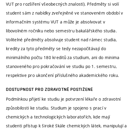
VUT pro rozšíření všeobecných znalostí). Předměty si volí
student sám z nabídky zveřejněné ve stanoveném období v
informačním systému VUT a může je absolvovat v
libovolném ročníku nebo semestru bakalářského studia.
Volitelné předměty absolvuje student nad rámec studia,
kredity za tyto předměty se tedy nezapočítávají do
minimálního počtu 180 kreditů za studium, ani do minima
stanoveného pro pokračování ve studiu po 1. semestru,
respektive pro ukončení příslušného akademického roku.
DOSTUPNOST PRO ZDRAVOTNĚ POSTIŽENÉ
Podmínkou přijetí ke studiu je potvrzení lékaře o zdravotní
způsobilosti ke studiu. Studium je spojeno s prací v
chemických a technologických laboratořích, kde mají
studenti přístup k široké škále chemických látek, manipulují a