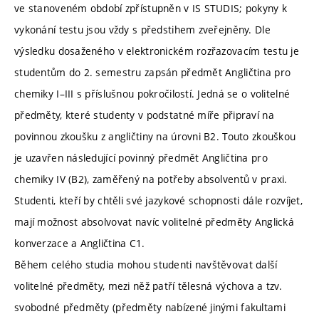
ve stanoveném období zpřístupněn v IS STUDIS; pokyny k
vykonání testu jsou vždy s předstihem zveřejněny. Dle
výsledku dosaženého v elektronickém rozřazovacím testu je
studentům do 2. semestru zapsán předmět Angličtina pro
chemiky I–III s příslušnou pokročilostí. Jedná se o volitelné
předměty, které studenty v podstatné míře připraví na
povinnou zkoušku z angličtiny na úrovni B2. Touto zkouškou
je uzavřen následující povinný předmět Angličtina pro
chemiky IV (B2), zaměřený na potřeby absolventů v praxi.
Studenti, kteří by chtěli své jazykové schopnosti dále rozvíjet,
mají možnost absolvovat navíc volitelné předměty Anglická
konverzace a Angličtina C1.
Během celého studia mohou studenti navštěvovat další
volitelné předměty, mezi něž patří tělesná výchova a tzv.
svobodné předměty (předměty nabízené jinými fakultami