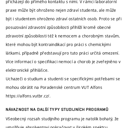
přicházejí do přímého kontaktu s nimi. V rámci laboratorní
praxe může být ohroženo nejen zdraví studenta, ale může
být i studentem ohroženo zdraví ostatních osob. Proto se při
posuzování zdravotní způsobilosti přihlíží kromě obecné
zdravotní způsobilosti též k nemocem a chorobným stavům,
které mohou být kontraindikací pro práci s chemickými
látkami, případně představují pro tuto práci určitá omezení.
Více informací o specifikaci nemocí a chorob je zveřejněno v
elektronické přihlášce.
Uchazeči o studium a studenti se specifickými potřebami se
mohou obrátit na Poradenské centrum VUT Alfons
https://alfons.vutbr.cz/.
NÁVAZNOST NA DALŠÍ TYPY STUDIJNÍCH PROGRAMŮ
Všeobecný rozsah studijního programu je natolik bohatý, že
umožňuje absolventovi pokračovat v širokém spektru