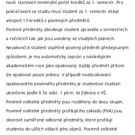
navíc stanoven minimální počet kreditů za 1. semestr. Pro
pokračování ve studiu musí student za 1. semestr získat
alespoň 13 kreditů z povinných předmětů.
Povinné předměty absolvuje student zpravidla v semestrech
a ročnících tak, jak jsou uvedeny ve studijních plánech.
Nezakončí-li student úspěšně povinný předmět předepsaným
způsobem, je mu automaticky zapsán v následujícím
akademickém roce jako opakovaný. Každý předmět přitom
lze opakovat pouze jednou. V případě neabsolvování
opakovaného povinného předmětu je studentovi studium
ukončeno podle § 56 odst. 1 písm. b) Zákona o VŠ.
Povinně volitelné předměty jsou rozděleny do dvou skupin.
Povinně volitelné předměty profilujícího základu (PVA) jsou
oborově zaměřené odborné předměty, které profilují
studenta do užších oblastí jeho zájmů. Povinně volitelné