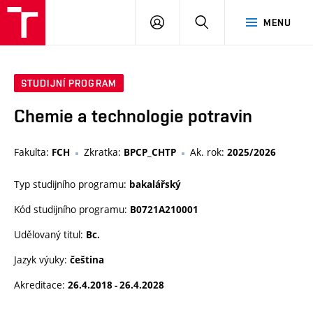
VUT
PŘIHLÁSIT
HLEDAT
MENU
SE
STUDIJNÍ PROGRAM
Chemie a technologie potravin
Fakulta:
Zkratka:
Ak. rok:
FCH
BPCP_CHTP
2025/2026
Typ studijního programu:
bakalářský
Kód studijního programu:
B0721A210001
Udělovaný titul:
Bc.
Jazyk výuky:
čeština
Akreditace:
26.4.2018 - 26.4.2028