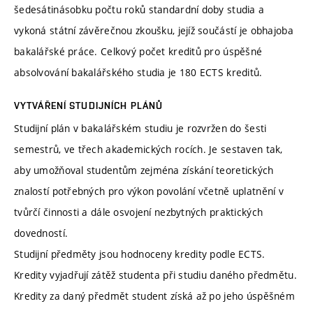
šedesátinásobku počtu roků standardní doby studia a
vykoná státní závěrečnou zkoušku, jejíž součástí je obhajoba
bakalářské práce. Celkový počet kreditů pro úspěšné
absolvování bakalářského studia je 180 ECTS kreditů.
VYTVÁŘENÍ STUDIJNÍCH PLÁNŮ
Studijní plán v bakalářském studiu je rozvržen do šesti
semestrů, ve třech akademických rocích. Je sestaven tak,
aby umožňoval studentům zejména získání teoretických
znalostí potřebných pro výkon povolání včetně uplatnění v
tvůrčí činnosti a dále osvojení nezbytných praktických
dovedností.
Studijní předměty jsou hodnoceny kredity podle ECTS.
Kredity vyjadřují zátěž studenta při studiu daného předmětu.
Kredity za daný předmět student získá až po jeho úspěšném