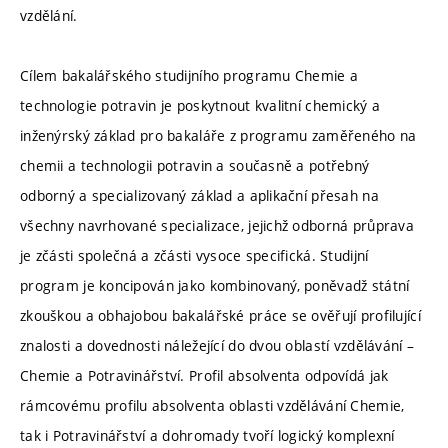
vzdělání.
Cílem bakalářského studijního programu Chemie a
technologie potravin je poskytnout kvalitní chemický a
inženýrský základ pro bakaláře z programu zaměřeného na
chemii a technologii potravin a současně a potřebný
odborný a specializovaný základ a aplikační přesah na
všechny navrhované specializace, jejichž odborná průprava
je zčásti společná a zčásti vysoce specifická. Studijní
program je koncipován jako kombinovaný, poněvadž státní
zkouškou a obhajobou bakalářské práce se ověřují profilující
znalosti a dovednosti náležející do dvou oblastí vzdělávání –
Chemie a Potravinářství. Profil absolventa odpovídá jak
rámcovému profilu absolventa oblasti vzdělávání Chemie,
tak i Potravinářství a dohromady tvoří logický komplexní