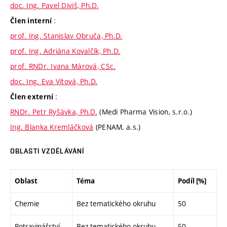
doc. Ing. Pavel Diviš, Ph.D.
:
Člen interní
prof. Ing. Stanislav Obruča, Ph.D.
prof. Ing. Adriána Kovalčík, Ph.D.
prof. RNDr. Ivana Márová, CSc.
doc. Ing. Eva Vítová, Ph.D.
:
Člen externí
RNDr. Petr Ryšávka, Ph.D.
(Medi Pharma Vision, s.r.o.)
Ing. Blanka Kremláčková
(PENAM, a.s.)
OBLASTI VZDĚLÁVÁNÍ
Oblast
Téma
Podíl [%]
Chemie
Bez tematického okruhu
50
Potravinářství
Bez tematického okruhu
50