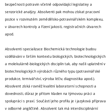
bezpečnosti potravin včetně odpovídající legislativy a
senzorické analýzy. Absolventi pak mohou získat pracovní
pozice v rozvinutém zemědělsko-potravinářském komplexu,
v útvarech kontroly a řízení jakosti, registračních útvarech
apod.
Absolventi specializace Biochemická technologie budou
vzděláváni v širším kontextu biologických, biotechnologických
a molekulárně-biologických disciplín tak, aby našli uplatnění v
biotechnologických výrobách různého typu (potravinářské
produkce, krmivářství, výroba léčiv, diagnostika apod.).
Absolvent získá rovněž kvalitní laboratorní schopnosti a
dovednosti, důraz je přitom kladen na týmovou práci a
spolupráci s praxí. Součástí jeho profilu je i jazyková příprava
v odborné angličtině. Absolvent tak má interdisciplinární