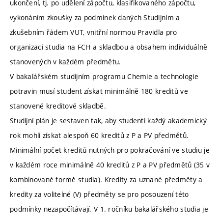
ukončení, tj. po udělení zápočtu, klasifikovaného zápočtu,
vykonáním zkoušky za podmínek daných Studijním a
zkušebním řádem VUT, vnitřní normou Pravidla pro
organizaci studia na FCH a skladbou a obsahem individuálně
stanovených v každém předmětu.
V bakalářském studijním programu Chemie a technologie
potravin musí student získat minimálně 180 kreditů ve
stanovené kreditové skladbě.
Studijní plán je sestaven tak, aby studenti každý akademický
rok mohli získat alespoň 60 kreditů z P a PV předmětů.
Minimální počet kreditů nutných pro pokračování ve studiu je
v každém roce minimálně 40 kreditů z P a PV předmětů (35 v
kombinované formě studia). Kredity za uznané předměty a
kredity za volitelné (V) předměty se pro posouzení této
podmínky nezapočítávají. V 1. ročníku bakalářského studia je