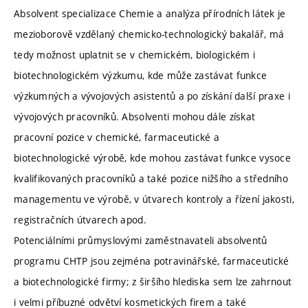
Absolvent specializace Chemie a analýza přírodních látek je
mezioborově vzdělaný chemicko-technologický bakalář, má
tedy možnost uplatnit se v chemickém, biologickém i
biotechnologickém výzkumu, kde může zastávat funkce
výzkumných a vývojových asistentů a po získání další praxe i
vývojových pracovníků. Absolventi mohou dále získat
pracovní pozice v chemické, farmaceutické a
biotechnologické výrobě, kde mohou zastávat funkce vysoce
kvalifikovaných pracovníků a také pozice nižšího a středního
managementu ve výrobě, v útvarech kontroly a řízení jakosti,
registračních útvarech apod.
Potenciálními průmyslovými zaměstnavateli absolventů
programu CHTP jsou zejména potravinářské, farmaceutické
a biotechnologické firmy; z širšího hlediska sem lze zahrnout
i velmi příbuzné odvětví kosmetických firem a také