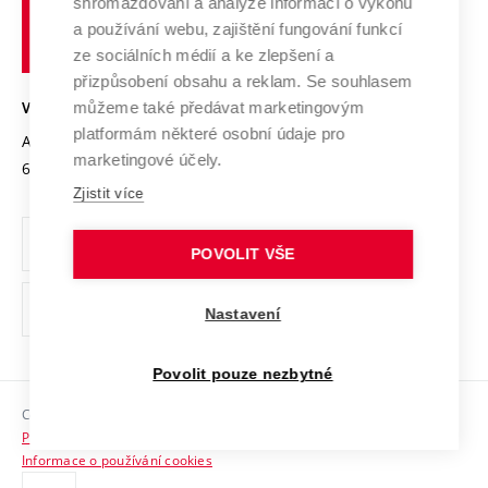
shromažďování a analýze informací o výkonu
Udržitelná univerzita
učení
Služby univerzity
Transfer znalostí
a používání webu, zajištění fungování funkcí
technické
Podnikavá univerzita / ContriBUTe
Mezinárodní dohody
ze sociálních médií a ke zlepšení a
Open Science
v
Bezpečná univerzita
přizpůsobení obsahu a reklam. Se souhlasem
Univerzitní sítě
Brně
Projekty
můžeme také předávat marketingovým
VYSOKÉ UČENÍ TECHNICKÉ V BRNĚ
Vyznamenání
platformám některé osobní údaje pro
Projekty ze strukturálních fondů
Antonínská 548/1
www.vut.cz
marketingové účely.
Organizační struktura
602 00 Brno
vut@vutbr.cz
Specifický výzkum
Zjistit více
Úřední deska
Ochrana osobních údajů
POVOLIT VŠE
(externí
Pracovní příležitosti
Nastavení
odkaz)
Podpora a rozvoj zaměstnanců a studujících
Povolit pouze nezbytné
Rovné příležitosti
Copyright © 2026 VUT
Sociální bezpečí
Prohlášení o přístupnosti
HR Award
Informace o používání cookies