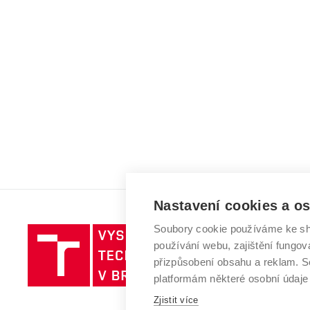
Nastavení cookies a o
Soubory cookie používáme ke sh
Vysoké
používání webu, zajištění fungová
učení
přizpůsobení obsahu a reklam.
technické
platformám některé osobní údaje
v
Zjistit více
Brně