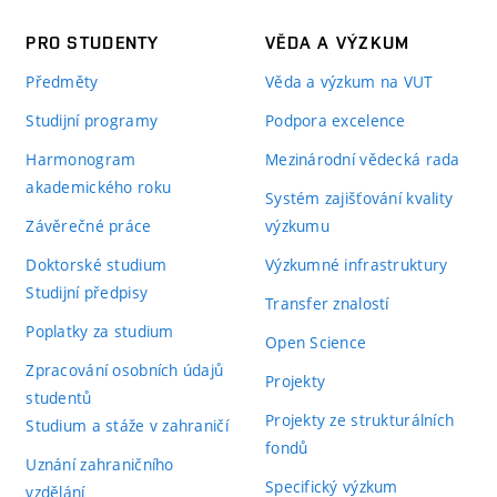
PRO STUDENTY
VĚDA A VÝZKUM
Předměty
Věda a výzkum na VUT
Studijní programy
Podpora excelence
Harmonogram
Mezinárodní vědecká rada
akademického roku
Systém zajišťování kvality
Závěrečné práce
výzkumu
Doktorské studium
Výzkumné infrastruktury
Studijní předpisy
Transfer znalostí
Poplatky za studium
Open Science
Zpracování osobních údajů
Projekty
studentů
Projekty ze strukturálních
Studium a stáže v zahraničí
fondů
Uznání zahraničního
Specifický výzkum
vzdělání