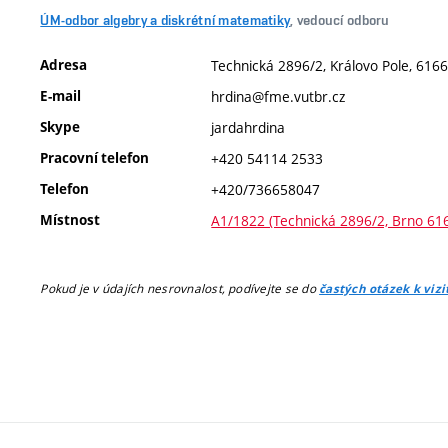
ÚM-odbor algebry a diskrétní matematiky
, vedoucí odboru
Adresa
Technická 2896/2, Královo Pole, 6166
E-mail
hrdina@fme.vutbr.cz
Skype
jardahrdina
Pracovní telefon
+420 54114 2533
Telefon
+420/736658047
Místnost
A1/1822 (Technická 2896/2, Brno 61
Pokud je v údajích nesrovnalost, podívejte se do
častých otázek k viz