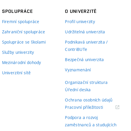
SPOLUPRÁCE
O UNIVERZITĚ
Firemní spolupráce
Profil univerzity
Zahraniční spolupráce
Udržitelná univerzita
Spolupráce se školami
Podnikavá univerzita /
ContriBUTe
Služby univerzity
Bezpečná univerzita
Mezinárodní dohody
Vyznamenání
Univerzitní sítě
Organizační struktura
Úřední deska
Ochrana osobních údajů
(externí
Pracovní příležitosti
odkaz)
Podpora a rozvoj
zaměstnanců a studujících