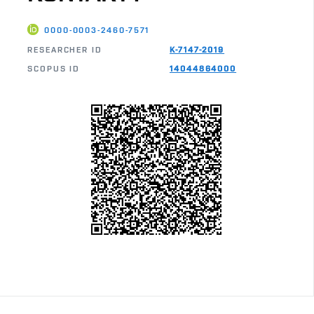
0000-0003-2460-7571
RESEARCHER ID
K-7147-2019
SCOPUS ID
14044864000