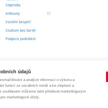
Stipendia
(externí
Knihovny
odkaz)
Sociální bezpečí
Studium bez bariér
Podpora podnikání
sobních údajů
romažďování a analýze informací o výkonu a
VYSOKÉ UČENÍ TECHNICKÉ V BRNĚ
ní funkcí ze sociálních médií a ke zlepšení a
Antonínská 548/1
www.vut.cz
 Se souhlasem můžeme také předávat marketingovým
602 00 Brno
vut@vutbr.cz
 pro marketingové účely.