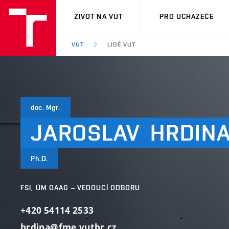
VUT
ŽIVOT NA VUT
PRO UCHAZEČE
VUT
LIDÉ VUT
doc. Mgr.
JAROSLAV
HRDIN
Ph.D.
FSI, ÚM OAAG – VEDOUCÍ ODBORU
+420 54114 2533
hrdina@fme.vutbr.cz