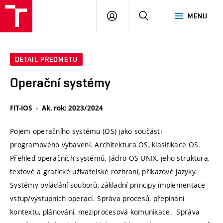
VUT
PŘIHLÁSIT
HLEDAT
MENU
SE
DETAIL PŘEDMĚTU
Operační systémy
FIT-IOS
Ak. rok: 2023/2024
Pojem operačního systému (OS) jako součásti
programového vybavení. Architektura OS, klasifikace OS.
Přehled operačních systémů. Jádro OS UNIX, jeho struktura,
textové a grafické uživatelské rozhraní, příkazové jazyky.
Systémy ovládání souborů, základní principy implementace
vstup/výstupních operací. Správa procesů, přepínání
kontextu, plánování, meziprocesová komunikace. Správa