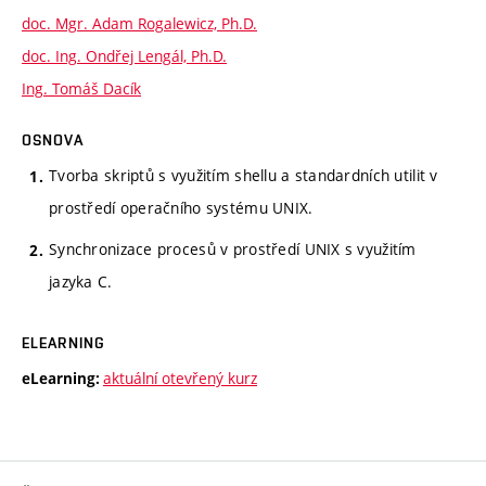
doc. Mgr. Adam Rogalewicz, Ph.D.
doc. Ing. Ondřej Lengál, Ph.D.
Ing. Tomáš Dacík
OSNOVA
Tvorba skriptů s využitím shellu a standardních utilit v
prostředí operačního systému UNIX.
Synchronizace procesů v prostředí UNIX s využitím
jazyka C.
ELEARNING
aktuální otevřený kurz
eLearning: