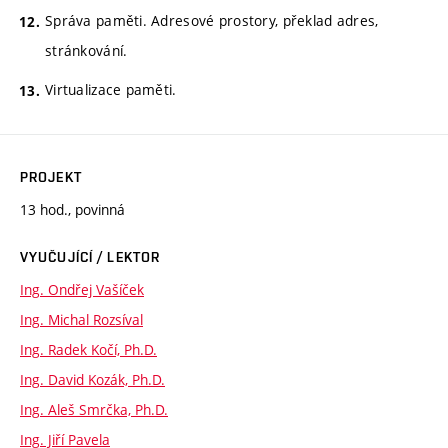
Správa paměti. Adresové prostory, překlad adres,
stránkování.
Virtualizace paměti.
PROJEKT
13 hod., povinná
VYUČUJÍCÍ / LEKTOR
Ing. Ondřej Vašíček
Ing. Michal Rozsíval
Ing. Radek Kočí, Ph.D.
Ing. David Kozák, Ph.D.
Ing. Aleš Smrčka, Ph.D.
Ing. Jiří Pavela