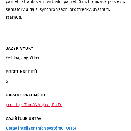
paměti, stránkování, virtuální paměť. Synchronizace procesů,
semafory a další synchronizační prostředky, uváznutí,
stárnutí.
JAZYK VÝUKY
čeština, angličtina
POČET KREDITŮ
5
GARANT PŘEDMĚTU
prof. Ing. Tomáš Vojnar, Ph.D.
ZAJIŠŤUJE ÚSTAV
Ústav inteligentních systémů (UITS)