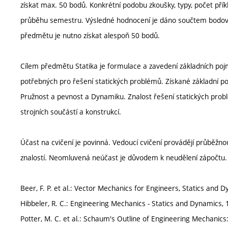
získat max. 50 bodů. Konkrétní podobu zkoušky, typy, počet přík
průběhu semestru. Výsledné hodnocení je dáno součtem bodové
předmětu je nutno získat alespoň 50 bodů.
Cílem předmětu Statika je formulace a zavedení základních poj
potřebných pro řešení statických problémů. Získané základní po
Pružnost a pevnost a Dynamiku. Znalost řešení statických probl
strojních součástí a konstrukcí.
Účast na cvičení je povinná. Vedoucí cvičení provádějí průběžnou
znalostí. Neomluvená neúčast je důvodem k neudělení zápočtu.
Beer, F. P. et al.: Vector Mechanics for Engineers, Statics and 
Hibbeler, R. C.: Engineering Mechanics - Statics and Dynamics, 
Potter, M. C. et al.: Schaum's Outline of Engineering Mechanics: