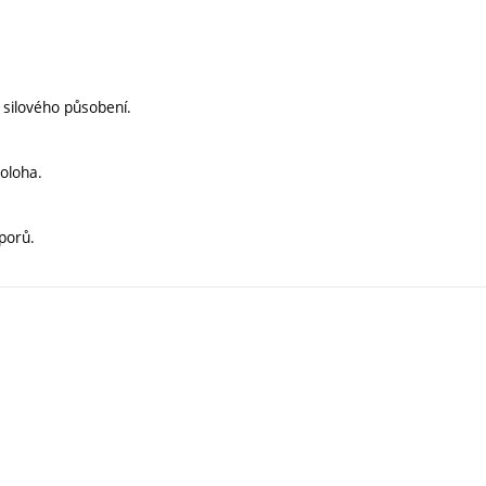
 silového působení.
oloha.
porů.