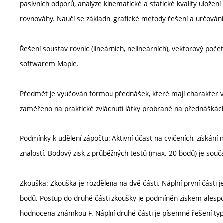
pasivních odporů, analýze kinematické a statické kvality uložení t
rovnováhy. Naučí se základní grafické metody řešení a určování
Řešení soustav rovnic (lineárních, nelineárních), vektorový poče
softwarem Maple.
Předmět je vyučován formou přednášek, které mají charakter výkl
zaměřeno na praktické zvládnutí látky probrané na přednáškác
Podmínky k udělení zápočtu: Aktivní účast na cvičeních, získán
znalostí. Bodový zisk z průběžných testů (max. 20 bodů) je souč
Zkouška: Zkouška je rozdělena na dvě části. Náplní první části 
bodů. Postup do druhé části zkoušky je podmíněn ziskem alespo
hodnocena známkou F. Náplní druhé části je písemné řešení typic