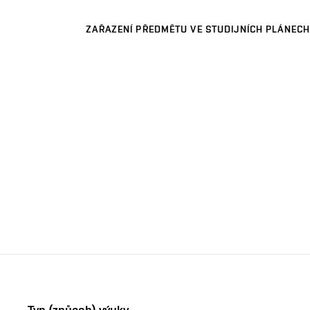
ZAŘAZENÍ PŘEDMĚTU VE STUDIJNÍCH PLÁNECH
Typ (způsob) výuky