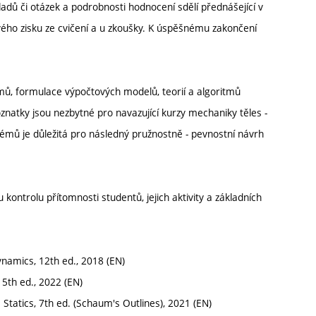
ladů či otázek a podrobnosti hodnocení sdělí přednášející v
ho zisku ze cvičení a u zkoušky. K úspěšnému zakončení
mů, formulace výpočtových modelů, teorií a algoritmů
znatky jsou nezbytné pro navazující kurzy mechaniky těles -
émů je důležitá pro následný pružnostně - pevnostní návrh
 kontrolu přítomnosti studentů, jejich aktivity a základních
Dynamics, 12th ed., 2018 (EN)
15th ed., 2022 (EN)
 Statics, 7th ed. (Schaum's Outlines), 2021 (EN)