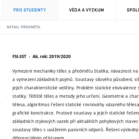
PRO STUDENTY
VĚDA A VÝZKUM
SPOL
DETAIL PŘEDMĚTU
FSI-3ST
Ak. rok: 2019/2020
Vymezení mechaniky těles a předmětu Statika, návaznost na
a vymezení základních pojmů. Soustavy silového působení, síl
jejich charakteristické veličiny. Problém statické ekvivalence
statiky. Těžiště těles a metody jeho určení. Geometrie a char
tělesa, algoritmus řešení statické rovnováhy vázaného tělesa.
grafické konstrukce. Prutové soustavy a jejich statické řešení
základních stykových vazeb při aktuálních pohybových stavec
soustavy těles s uvážením pasivních odporů. Řešení výsledný
diferenciálním přístupem.