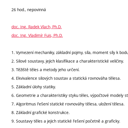
26 hod., nepovinná
doc. Ing. Radek Vlach, Ph.D.
doc. Ing. Vladimír Fuis, Ph.D.
1. Vymezení mechaniky, základní pojmy, síla, moment síly k bodu
2. Silové soustavy, jejich klasifikace a charakteristické veličiny.
3. Těžiště těles a metody jeho určení.
4. Ekvivalence silových soustav a statická rovnováha tělesa.
5. Základní úlohy statiky.
6. Geometrie a charakteristiky styku těles, výpočtové modely s
7. Algoritmus řešení statické rovnováhy tělesa, uložení tělesa.
8. Základní grafické konstrukce.
9. Soustavy těles a jejich statické řešení početně a graficky.