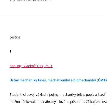
čeština
5
doc. Ing. Vladimír Fuis, Ph.D.
Ústav mechaniky těles, mechatroniky a biomechaniky (ÚMT
Studenti si osvojí základní pojmy mechaniky těles, popis a klasifik
možností ekvivalentní náhrady silového působení. Získají znalos