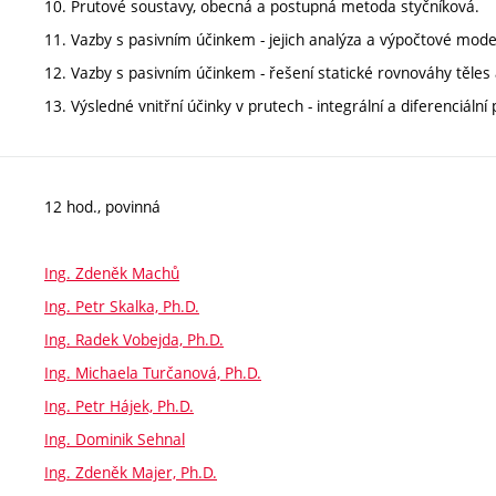
10. Prutové soustavy, obecná a postupná metoda styčníková.
11. Vazby s pasivním účinkem - jejich analýza a výpočtové model
12. Vazby s pasivním účinkem - řešení statické rovnováhy těles
13. Výsledné vnitřní účinky v prutech - integrální a diferenciální 
12 hod., povinná
Ing. Zdeněk Machů
Ing. Petr Skalka, Ph.D.
Ing. Radek Vobejda, Ph.D.
Ing. Michaela Turčanová, Ph.D.
Ing. Petr Hájek, Ph.D.
Ing. Dominik Sehnal
Ing. Zdeněk Majer, Ph.D.