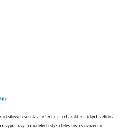
MB)
aci silových soustav, určení jejich charakteristických veličin a
ti o výpočtových modelech styku těles bez i s uvážením