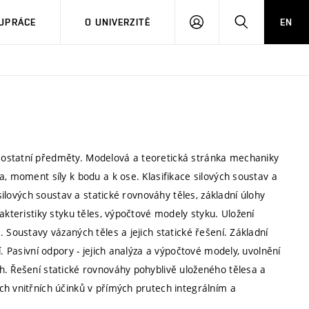
PŘIHLÁSIT
HLEDAT
UPRÁCE
O UNIVERZITĚ
EN
SE
 ostatní předměty. Modelová a teoretická stránka mechaniky
a, moment síly k bodu a k ose. Klasifikace silových soustav a
 silových soustav a statické rovnováhy těles, základní úlohy
akteristiky styku těles, výpočtové modely styku. Uložení
 Soustavy vázaných těles a jejich statické řešení. Základní
. Pasivní odpory - jejich analýza a výpočtové modely, uvolnění
h. Řešení statické rovnováhy pohyblivě uloženého tělesa a
ch vnitřních účinků v přímých prutech integrálním a