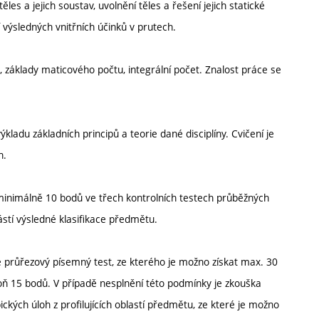
ěles a jejich soustav, uvolnění těles a řešení jejich statické
 výsledných vnitřních účinků v prutech.
t, základy maticového počtu, integrální počet. Znalost práce se
adu základních principů a teorie dané disciplíny. Cvičení je
h.
í minimálně 10 bodů ve třech kontrolních testech průběžných
ástí výsledné klasifikace předmětu.
je průřezový písemný test, ze kterého je možno získat max. 30
ň 15 bodů. V případě nesplnění této podmínky je zkouška
kých úloh z profilujících oblastí předmětu, ze které je možno