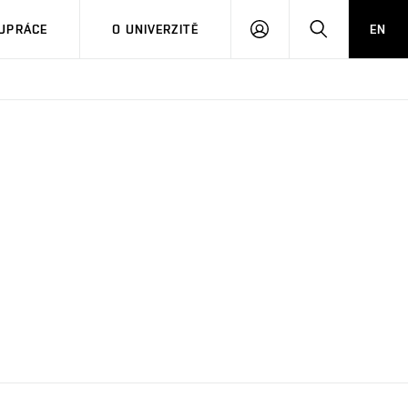
PŘIHLÁSIT
HLEDAT
UPRÁCE
O UNIVERZITĚ
EN
SE