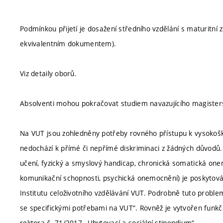
Podmínkou přijetí je dosažení středního vzdělání s maturitn
ekvivalentním dokumentem).
Viz detaily oborů.
Absolventi mohou pokračovat studiem navazujícího magister
Na VUT jsou zohledněny potřeby rovného přístupu k vysokoško
nedochází k přímé či nepřímé diskriminaci z žádných důvodů.
učení, fyzický a smyslový handicap, chronická somatická one
komunikační schopnosti, psychická onemocnění) je poskytová
Institutu celoživotního vzdělávání VUT. Podrobně tuto proble
se specifickými potřebami na VUT“. Rovněž je vytvořen funkčn
rektora č. 71/2017 „Ubytovací a sociální stipendium“.