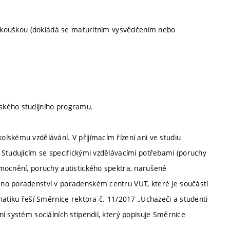
í zkouškou (dokládá se maturitním vysvědčením nebo
ského studijního programu.
lskému vzdělávání. V přijímacím řízení ani ve studiu
 Studujícím se specifickými vzdělávacími potřebami (poruchy
mocnění, poruchy autistického spektra, narušené
no poradenství v poradenském centru VUT, které je součástí
matiku řeší Směrnice rektora č. 11/2017 „Uchazeči a studenti
í systém sociálních stipendií, který popisuje Směrnice