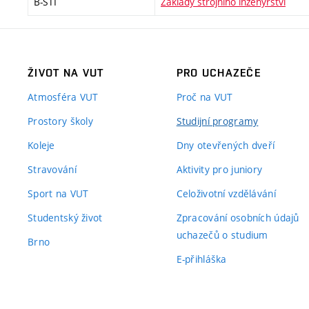
B-STI
Základy strojního inženýrství
ŽIVOT NA VUT
PRO UCHAZEČE
Atmosféra VUT
Proč na VUT
Prostory školy
Studijní programy
Koleje
Dny otevřených dveří
Stravování
Aktivity pro juniory
Sport na VUT
Celoživotní vzdělávání
Studentský život
Zpracování osobních údajů
uchazečů o studium
Brno
E-přihláška