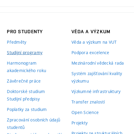
PRO STUDENTY
VĚDA A VÝZKUM
Předměty
Věda a výzkum na VUT
Studijní programy
Podpora excelence
Harmonogram
Mezinárodní vědecká rada
akademického roku
Systém zajišťování kvality
Závěrečné práce
výzkumu
Doktorské studium
Výzkumné infrastruktury
Studijní předpisy
Transfer znalostí
Poplatky za studium
Open Science
Zpracování osobních údajů
Projekty
studentů
Projekty ze strukturálních