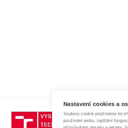
Nastavení cookies a o
Soubory cookie používáme ke sh
Vysoké
používání webu, zajištění fungová
učení
přizpůsobení obsahu a reklam.