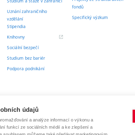
Studium a stáže v zahraničí
fondů
Uznání zahraničního
Specifický výzkum
vzdělání
Stipendia
(externí
Knihovny
odkaz)
Sociální bezpečí
Studium bez bariér
Podpora podnikání
sobních údajů
romažďování a analýze informací o výkonu a
VYSOKÉ UČENÍ TECHNICKÉ V BRNĚ
ní funkcí ze sociálních médií a ke zlepšení a
Antonínská 548/1
www.vut.cz
 Se souhlasem můžeme také předávat marketingovým