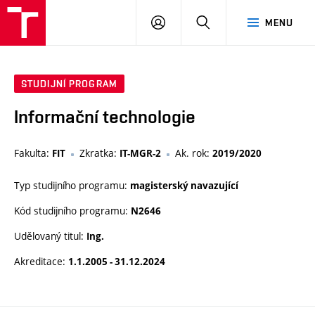
VUT
PŘIHLÁSIT
HLEDAT
MENU
SE
STUDIJNÍ PROGRAM
Informační technologie
Fakulta:
Zkratka:
Ak. rok:
FIT
IT-MGR-2
2019/2020
Typ studijního programu:
magisterský navazující
Kód studijního programu:
N2646
Udělovaný titul:
Ing.
Akreditace:
1.1.2005 - 31.12.2024