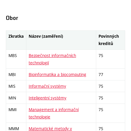
Obor
Zkratka
Název (zaměření)
Povinných
kreditů
MBS
Bezpečnost informačních
75
technologií
MBI
Bioinformatika a biocomputing
77
MIS
Informační systémy
75
MIN
Inteligentní systémy
75
MMI
Management a informační
75
technologie
MMM
Matematické metody v
75