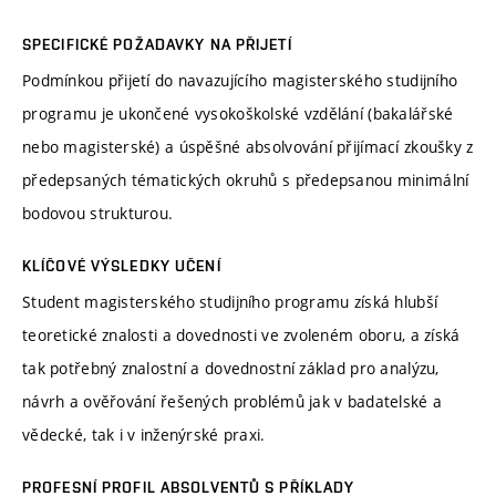
SPECIFICKÉ POŽADAVKY NA PŘIJETÍ
Podmínkou přijetí do navazujícího magisterského studijního
programu je ukončené vysokoškolské vzdělání (bakalářské
nebo magisterské) a úspěšné absolvování přijímací zkoušky z
předepsaných tématických okruhů s předepsanou minimální
bodovou strukturou.
KLÍČOVÉ VÝSLEDKY UČENÍ
Student magisterského studijního programu získá hlubší
teoretické znalosti a dovednosti ve zvoleném oboru, a získá
tak potřebný znalostní a dovednostní základ pro analýzu,
návrh a ověřování řešených problémů jak v badatelské a
vědecké, tak i v inženýrské praxi.
PROFESNÍ PROFIL ABSOLVENTŮ S PŘÍKLADY