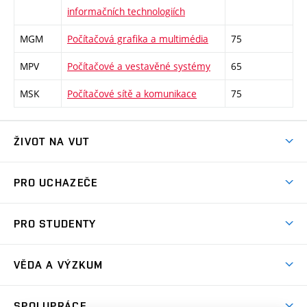
informačních technologiích
MGM
Počítačová grafika a multimédia
75
MPV
Počítačové a vestavěné systémy
65
MSK
Počítačové sítě a komunikace
75
ŽIVOT NA VUT
Atmosféra VUT
PRO UCHAZEČE
Prostory školy
Proč na VUT
Koleje
PRO STUDENTY
Studijní programy
Stravování
Předměty
Studijní předpisy
Studium a stáže v zahraničí
Stipendia
Dny otevřených dveří
VĚDA A VÝZKUM
Sport na VUT
(externí
Studijní programy
Poplatky za studium
Uznání zahraničního vzdělání
Knihovny
Aktivity pro juniory
Studentský život
odkaz)
Věda a výzkum na VUT
Harmonogram akademického roku
Zpracování osobních údajů studentů
Sociální bezpečí
SPOLUPRÁCE