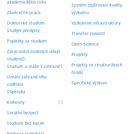
akademického roku
Systém zajišťování kvality
Závěrečné práce
výzkumu
Doktorské studium
Výzkumné infrastruktury
Studijní předpisy
Transfer znalostí
Poplatky za studium
Open Science
Zpracování osobních údajů
Projekty
studentů
Projekty ze strukturálních
Studium a stáže v zahraničí
fondů
Uznání zahraničního
Specifický výzkum
vzdělání
Stipendia
(externí
Knihovny
odkaz)
Sociální bezpečí
Studium bez bariér
Podpora podnikání