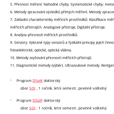
5. Přesnost měření: Náhodné chyby. Systematické chyby; metody
6. Metody zpracování výsledků přímých měření. Metody zpraco
7. Základní charakteristiky měřicích prostředků: Klasifikace mě
měřicích přístrojích. Analogové přístroje, Digitální přístroje.
8. Analýza přesnosti měřicích prostředků.
9. Senzory. Vybrané typy senzorů a fyzikální principy jejich činno
fotoelektrické, optické, optická vlákna.
10. Metody zvyšování přesnosti měřicích přístrojů.
11. Diagnostické metody (výběr). Ultrazvukové metody. Rentge
Program
DSoIK
doktorský
obor
SOI
, 1 ročník, letní semestr, povinně volitelný
Program
DSoIP
doktorský
obor
SOI
, 1 ročník, letní semestr, povinně volitelný