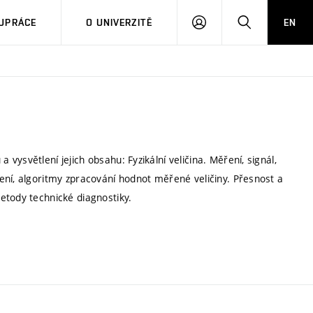
PŘIHLÁSIT
HLEDAT
UPRÁCE
O UNIVERZITĚ
EN
SE
ysvětlení jejich obsahu: Fyzikální veličina. Měření, signál,
ení, algoritmy zpracování hodnot měřené veličiny. Přesnost a
etody technické diagnostiky.