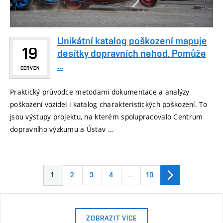
Unikátní katalog poškození mapuje
19
desítky dopravních nehod. Pomůže
...
ČERVEN
Praktický průvodce metodami dokumentace a analýzy
poškození vozidel i katalog charakteristických poškození. To
jsou výstupy projektu, na kterém spolupracovalo Centrum
dopravního výzkumu a Ústav ...
1
2
3
4
…
10
ZOBRAZIT VÍCE