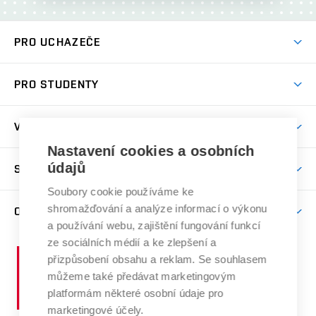
PRO UCHAZEČE
Pojďte na ÚSI
PRO STUDENTY
Nabídka programů
Předměty
Přijímačky
VĚDA A VÝZKUM
Studijní programy
Den otevřených dveří
Nastavení cookies a osobních
Věda a výzkum na ÚSI
Studijní předpisy
údajů
SPOLUPRÁCE S ÚSI
Další vzdělávání
Časopis soudní inženýrství
Časový plán studia
Soubory cookie používáme ke
Kontakty
Spolupráce
Úspěchy
shromažďování a analýze informací o výkonu
O ÚSTAVU
Studium
Zpracování osobních údajů uchazečů o studium
Služby ústavu
a používání webu, zajištění fungování funkcí
Projekty
Stipendia
Profil ústavu
ze sociálních médií a ke zlepšení a
E-přihláška
Vysoké
Publikace a výsledky VaV
přizpůsobení obsahu a reklam. Se souhlasem
Doktorský příjem
Organizační struktura
učení
můžeme také předávat marketingovým
Konference
Celouniverzitní doktorská škola
technické
Lidé
platformám některé osobní údaje pro
Ocenění
v
marketingové účely.
Studium a stáže v zahraničí
Vnitřní předpisy ústavu