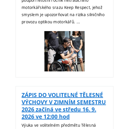
podpoří letošní ročník netradičního
motorkářského srazu Keep Respect, jehož
smyslem je upozorňovat na rizika silničního
provozu optikou motorkářů. ...
ZÁPIS DO VOLITELNÉ TĚLESNÉ
VÝCHOVY V ZIMNÍM SEMESTRU
2026 začíná ve středu 16. 9.
2026 ve 12:00 hod
Výuka ve volitelném předmětu Tělesná