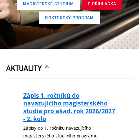
MAGISTERSKÉ STUDIUM
E-PŘIHLÁŠKA
DOKTORSKÝ PROGRAM
AKTUALITY
Zápis 1. ročníků do
navazujícího magisterského
studia pro akad. rok 2026/2027
- 2. kolo
Zápisy do 1. ročníku navazujícího
magisterského studijního programu