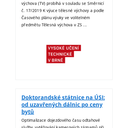
výchova (TV) probíhá v souladu se Směrnicí
č. 17/2019 K výuce tělesné výchovy a podle
Časového plánu výuky ve volitelném
předmětu Tělesná výchova v ZS ...
Doktorandské státnice na ÚSI:
od uzavřených dálnic po ceny
bytů
Optimalizace dojezdového času odtahové
služby, vytěžování kamerových záznamů při