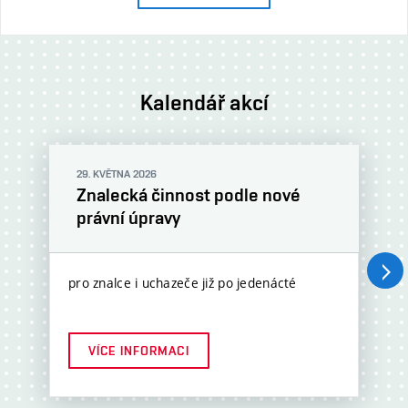
Kalendář akcí
29. KVĚTNA 2026
Znalecká činnost podle nové
právní úpravy
Nás
pro znalce i uchazeče již po jedenácté
VÍCE INFORMACI