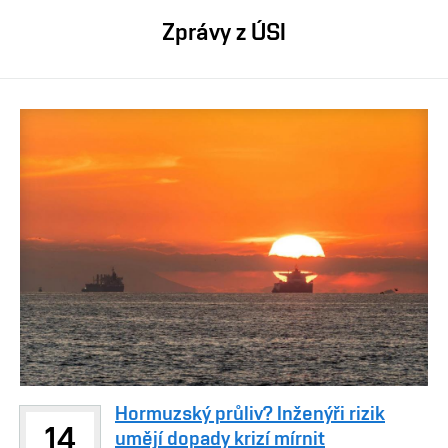
Zprávy z ÚSI
Hormuzský průliv? Inženýři rizik
14
umějí dopady krizí mírnit