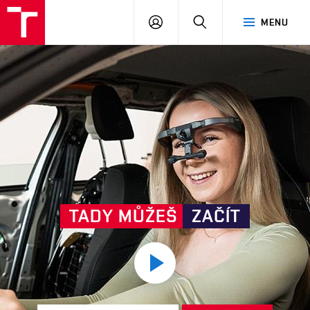
ÚSI
PŘIHLÁSIT
HLEDAT
MENU
VUT
SE
TADY MŮŽEŠ
ZAČÍT