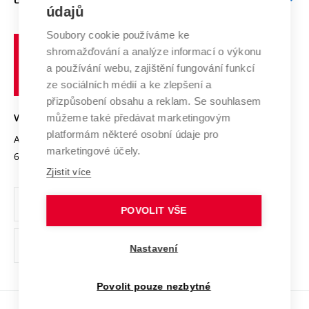
Doktorské studium
Podpora podnikání
E-přihláška
údajů
Zahraniční spolupráce
Systém zajišťování kvality výzkumu
Profil univerzity
Spolupráce se školami
Soubory cookie používáme ke
Vysoké
Výzkumné infrastruktury
shromažďování a analýze informací o výkonu
Udržitelná univerzita
učení
Služby univerzity
Transfer znalostí
a používání webu, zajištění fungování funkcí
technické
Podnikavá univerzita / ContriBUTe
Mezinárodní dohody
ze sociálních médií a ke zlepšení a
Open Science
v
Bezpečná univerzita
přizpůsobení obsahu a reklam. Se souhlasem
Univerzitní sítě
Brně
Projekty
můžeme také předávat marketingovým
VYSOKÉ UČENÍ TECHNICKÉ V BRNĚ
Vyznamenání
platformám některé osobní údaje pro
Projekty ze strukturálních fondů
Antonínská 548/1
www.vut.cz
marketingové účely.
Organizační struktura
602 00 Brno
vut@vutbr.cz
Specifický výzkum
Zjistit více
Úřední deska
Ochrana osobních údajů
POVOLIT VŠE
(externí
Pracovní příležitosti
Nastavení
odkaz)
Podpora a rozvoj zaměstnanců a studujících
Povolit pouze nezbytné
Rovné příležitosti