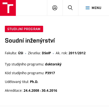
VUT
PŘIHLÁSIT
HLEDAT
MENU
SE
STUDIJNÍ PROGRAM
Soudní inženýrství
Fakulta:
Zkratka:
Ak. rok:
ÚSI
DSoIP
2011/2012
Typ studijního programu:
doktorský
Kód studijního programu:
P3917
Udělovaný titul:
Ph.D.
Akreditace:
24.4.2008 - 30.4.2016