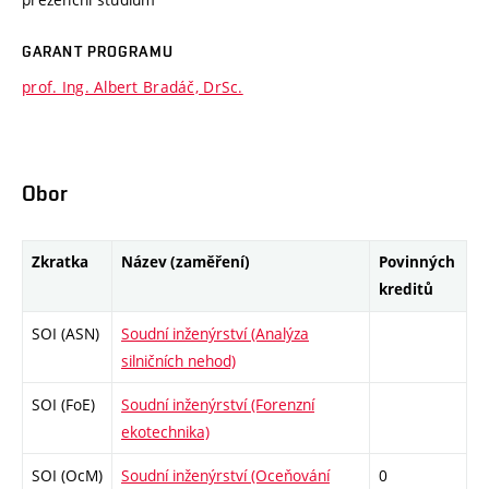
GARANT PROGRAMU
prof. Ing. Albert Bradáč, DrSc.
Obor
Zkratka
Název (zaměření)
Povinných
kreditů
SOI (ASN)
Soudní inženýrství (Analýza
silničních nehod)
SOI (FoE)
Soudní inženýrství (Forenzní
ekotechnika)
SOI (OcM)
Soudní inženýrství (Oceňování
0