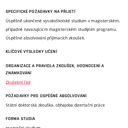
SPECIFICKÉ POŽADAVKY NA PŘIJETÍ
Úspěšně ukončené vysokoškolské studium v magisterském,
případně navazujícícm magisterském studijním programu.
Úspěšné absolvování přijímacích zkoušek.
KLÍČOVÉ VÝSLEDKY UČENÍ
ORGANIZACE A PRAVIDLA ZKOUŠEK, HODNOCENÍ A
ZNÁMKOVÁNÍ
Zkušební řád
POŽADAVKY PRO ÚSPĚŠNÉ ABSOLVOVÁNÍ
Státní doktorská zkouška, obhajoba dizertační práce
FORMA STUDIA
prezenční studium