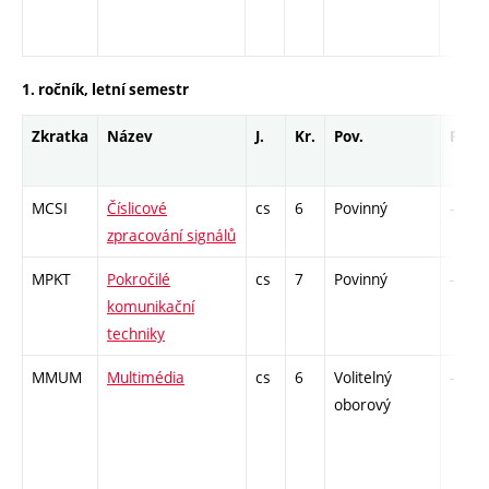
1. ročník, letní semestr
Zkratka
Název
J.
Kr.
Pov.
Prof.
MCSI
Číslicové
cs
6
Povinný
-
zpracování signálů
MPKT
Pokročilé
cs
7
Povinný
-
komunikační
techniky
MMUM
Multimédia
cs
6
Volitelný
-
oborový