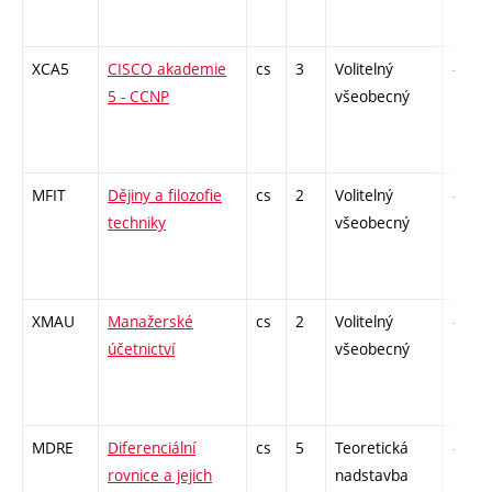
XCA5
CISCO akademie
cs
3
Volitelný
-
5 - CCNP
všeobecný
MFIT
Dějiny a filozofie
cs
2
Volitelný
-
techniky
všeobecný
XMAU
Manažerské
cs
2
Volitelný
-
účetnictví
všeobecný
MDRE
Diferenciální
cs
5
Teoretická
-
rovnice a jejich
nadstavba