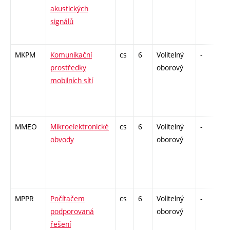
akustických
signálů
MKPM
Komunikační
cs
6
Volitelný
-
z
prostředky
oborový
mobilních sítí
MMEO
Mikroelektronické
cs
6
Volitelný
-
z
obvody
oborový
MPPR
Počítačem
cs
6
Volitelný
-
z
podporovaná
oborový
řešení