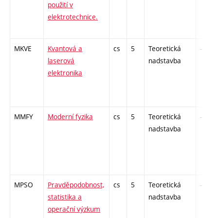
použití v
elektrotechnice.
MKVE
Kvantová a
cs
5
Teoretická
-
laserová
nadstavba
elektronika
MMFY
Moderní fyzika
cs
5
Teoretická
-
nadstavba
MPSO
Pravděpodobnost,
cs
5
Teoretická
-
statistika a
nadstavba
operační výzkum