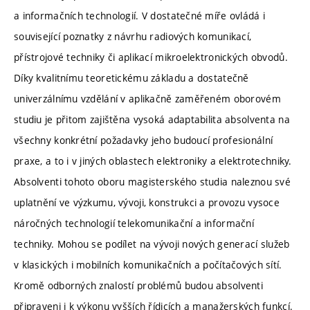
a informačních technologií. V dostatečné míře ovládá i
související poznatky z návrhu radiových komunikací,
přístrojové techniky či aplikací mikroelektronických obvodů.
Díky kvalitnímu teoretickému základu a dostatečně
univerzálnímu vzdělání v aplikačně zaměřeném oborovém
studiu je přitom zajištěna vysoká adaptabilita absolventa na
všechny konkrétní požadavky jeho budoucí profesionální
praxe, a to i v jiných oblastech elektroniky a elektrotechniky.
Absolventi tohoto oboru magisterského studia naleznou své
uplatnění ve výzkumu, vývoji, konstrukci a provozu vysoce
náročných technologií telekomunikační a informační
techniky. Mohou se podílet na vývoji nových generací služeb
v klasických i mobilních komunikačních a počítačových sítí.
Kromě odborných znalostí problémů budou absolventi
připraveni i k výkonu vyšších řídicích a manažerských funkcí.