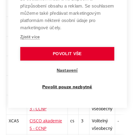
elektroinženýrství
přizpůsobení obsahu a reklam. Se souhlasem
a informatiku
můžeme také předávat marketingovým
platformám některé osobní údaje pro
XJA3
Angličtina
cs
3
Volitelný
-
z
marketingové účely.
konverzace
všeobecný
Zjistit více
XAEU
Angličtina pro
cs
3
Volitelný
-
z
Evropu
všeobecný
POVOLIT VŠE
XASA
Angličtina pro
cs
3
Volitelný
-
z
severní Ameriku
všeobecný
Nastavení
XCA1
CISCO akademie
cs
3
Volitelný
-
z
Povolit pouze nezbytné
1 - CCNA
všeobecný
XCA3
CISCO akademie
cs
3
Volitelný
-
z
3 - CCNP
všeobecný
XCA5
CISCO akademie
cs
3
Volitelný
-
z
5 - CCNP
všeobecný