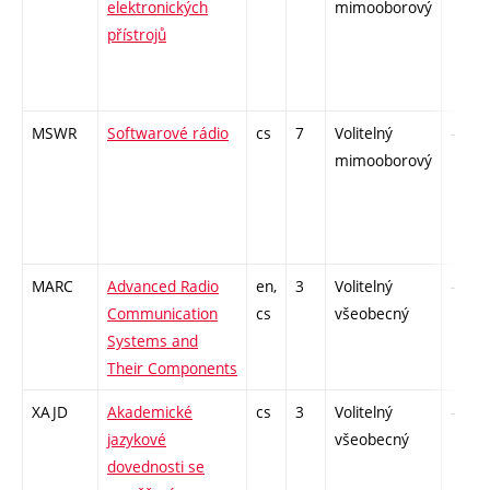
elektronických
mimooborový
přístrojů
MSWR
Softwarové rádio
cs
7
Volitelný
-
mimooborový
MARC
Advanced Radio
en,
3
Volitelný
-
Communication
cs
všeobecný
Systems and
Their Components
XAJD
Akademické
cs
3
Volitelný
-
jazykové
všeobecný
dovednosti se