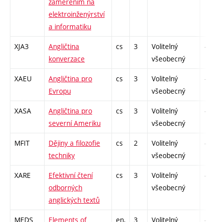
zaměřením na
elektroinženýrství
a informatiku
XJA3
Angličtina
cs
3
Volitelný
-
konverzace
všeobecný
XAEU
Angličtina pro
cs
3
Volitelný
-
Evropu
všeobecný
XASA
Angličtina pro
cs
3
Volitelný
-
severní Ameriku
všeobecný
MFIT
Dějiny a filozofie
cs
2
Volitelný
-
techniky
všeobecný
XARE
Efektivní čtení
cs
3
Volitelný
-
odborných
všeobecný
anglických textů
MEDS
Elements of
en,
3
Volitelný
-