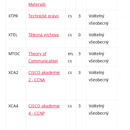
Materials
XTPR
Technické právo
cs
3
Volitelný
-
všeobecný
XTEL
Tělesná výchova
cs
0
Volitelný
-
všeobecný
MTOC
Theory of
en,
3
Volitelný
-
Communication
cs
všeobecný
XCA2
CISCO akademie
cs
3
Volitelný
-
2 - CCNA
všeobecný
XCA4
CISCO akademie
cs
3
Volitelný
-
4 - CCNP
všeobecný