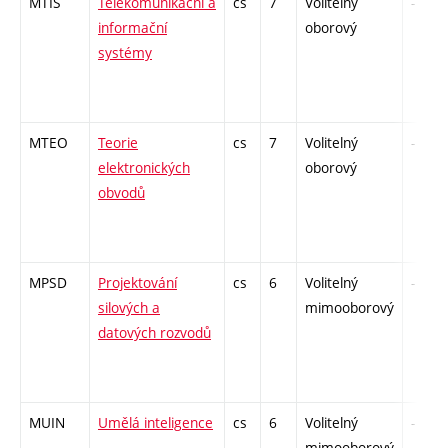
MTIS
Telekomunikační a
cs
7
Volitelný
-
informační
oborový
systémy
MTEO
Teorie
cs
7
Volitelný
-
elektronických
oborový
obvodů
MPSD
Projektování
cs
6
Volitelný
-
silových a
mimooborový
datových rozvodů
MUIN
Umělá inteligence
cs
6
Volitelný
-
mimooborový