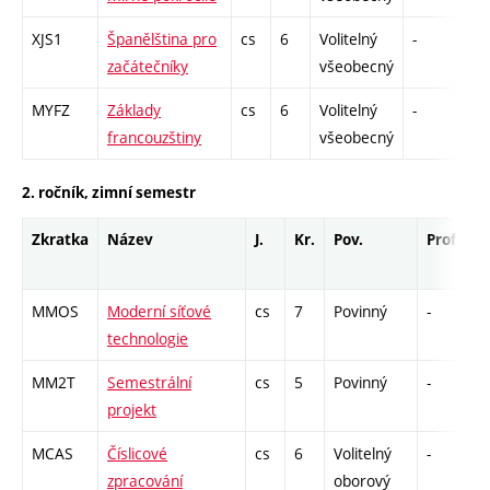
XJS1
Španělština pro
cs
6
Volitelný
-
zá,
začátečníky
všeobecný
MYFZ
Základy
cs
6
Volitelný
-
zá,
francouzštiny
všeobecný
2. ročník, zimní semestr
Zkratka
Název
J.
Kr.
Pov.
Prof.
U
MMOS
Moderní síťové
cs
7
Povinný
-
z
technologie
MM2T
Semestrální
cs
5
Povinný
-
kl
projekt
MCAS
Číslicové
cs
6
Volitelný
-
z
zpracování
oborový