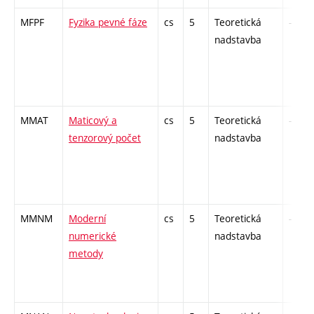
MFPF
Fyzika pevné fáze
cs
5
Teoretická
-
nadstavba
MMAT
Maticový a
cs
5
Teoretická
-
tenzorový počet
nadstavba
MMNM
Moderní
cs
5
Teoretická
-
numerické
nadstavba
metody