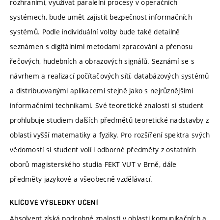
rozhraními, využívat paralelní procesy v operačních
systémech, bude umět zajistit bezpečnost informačních
systémů. Podle individuální volby bude také detailně
seznámen s digitálními metodami zpracování a přenosu
řečových, hudebních a obrazových signálů. Seznámí se s
návrhem a realizací počítačových sítí, databázových systémů
a distribuovanými aplikacemi stejně jako s nejrůznějšími
informačními technikami. Své teoretické znalosti si student
prohlubuje studiem dalších předmětů teoretické nadstavby z
oblasti vyšší matematiky a fyziky. Pro rozšíření spektra svých
vědomostí si student volí i odborné předměty z ostatních
oborů magisterského studia FEKT VUT v Brně, dále
předměty jazykové a všeobecně vzdělávací.
KLÍČOVÉ VÝSLEDKY UČENÍ
Absolvent získá podrobné znalosti v oblasti komunikačních a