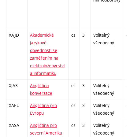
XAJD
Akademické
cs
3
Volitelný
-
jazykové
všeobecný
dovednosti se
zaměřením na
elektroinženýrství
a informatiku
XJA3
Angličtina
cs
3
Volitelný
-
konverzace
všeobecný
XAEU
Angličtina pro
cs
3
Volitelný
-
Evropu
všeobecný
XASA
Angličtina pro
cs
3
Volitelný
-
severní Ameriku
všeobecný