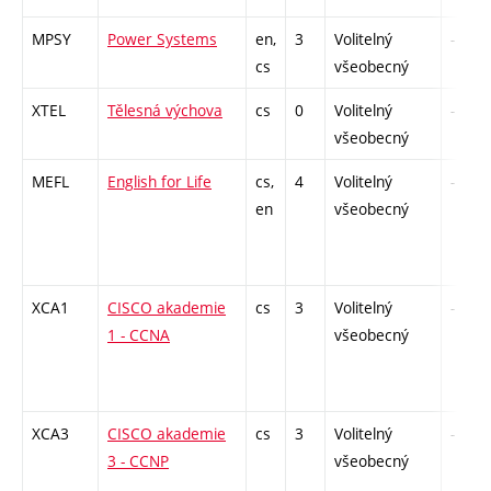
MPSY
Power Systems
en,
3
Volitelný
-
cs
všeobecný
XTEL
Tělesná výchova
cs
0
Volitelný
-
všeobecný
MEFL
English for Life
cs,
4
Volitelný
-
en
všeobecný
XCA1
CISCO akademie
cs
3
Volitelný
-
1 - CCNA
všeobecný
XCA3
CISCO akademie
cs
3
Volitelný
-
3 - CCNP
všeobecný