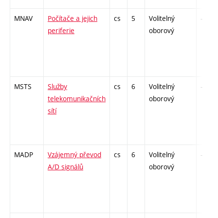
MNAV
Počítače a jejich
cs
5
Volitelný
-
periferie
oborový
MSTS
Služby
cs
6
Volitelný
-
telekomunikačních
oborový
sítí
MADP
Vzájemný převod
cs
6
Volitelný
-
A/D signálů
oborový