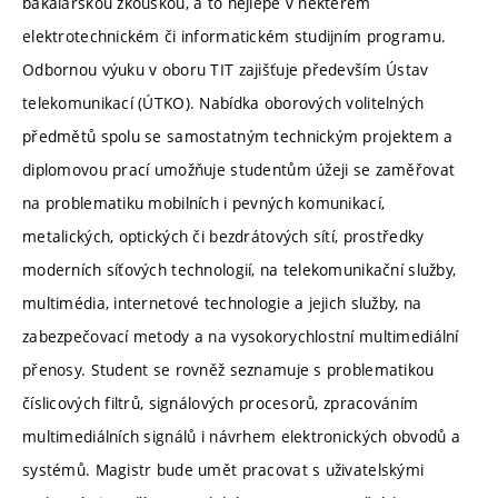
bakalářskou zkouškou, a to nejlépe v některém
elektrotechnickém či informatickém studijním programu.
Odbornou výuku v oboru TIT zajišťuje především Ústav
telekomunikací (ÚTKO). Nabídka oborových volitelných
předmětů spolu se samostatným technickým projektem a
diplomovou prací umožňuje studentům úžeji se zaměřovat
na problematiku mobilních i pevných komunikací,
metalických, optických či bezdrátových sítí, prostředky
moderních síťových technologií, na telekomunikační služby,
multimédia, internetové technologie a jejich služby, na
zabezpečovací metody a na vysokorychlostní multimediální
přenosy. Student se rovněž seznamuje s problematikou
číslicových filtrů, signálových procesorů, zpracováním
multimediálních signálů i návrhem elektronických obvodů a
systémů. Magistr bude umět pracovat s uživatelskými