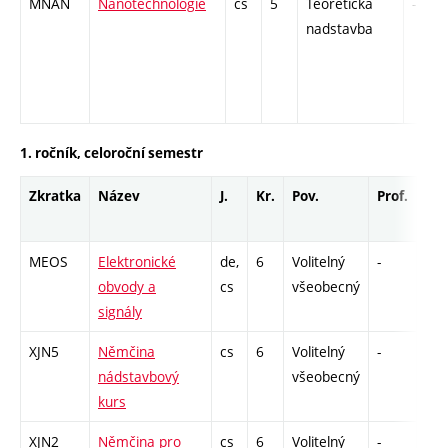
MNAN
Nanotechnologie
cs
5
Teoretická
-
nadstavba
1. ročník, celoroční semestr
Zkratka
Název
J.
Kr.
Pov.
Prof.
Uk.
MEOS
Elektronické
de,
6
Volitelný
-
zá,
obvody a
cs
všeobecný
signály
XJN5
Němčina
cs
6
Volitelný
-
zá,
nádstavbový
všeobecný
kurs
XJN2
Němčina pro
cs
6
Volitelný
-
zá,