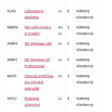
XLAD
Laboratorní
cs
0
Volitelný
-
didaktika
všeobecný
MMEN
Microelectronics
en,
3
Volitelný
-
in English
cs
všeobecný
XMW3
MS Windows sítě
cs
5
Volitelný
-
všeobecný
XMW1
MS Windows XP
cs
5
Volitelný
-
Professional
všeobecný
MASP
Obecná angličtina
cs
3
Volitelný
-
pro středně
všeobecný
pokročilé
XPOU
Podvojné
cs
4
Volitelný
-
účetnictví
všeobecný