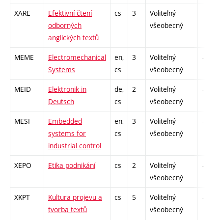
XARE
Efektivní čtení
cs
3
Volitelný
-
odborných
všeobecný
anglických textů
MEME
Electromechanical
en,
3
Volitelný
-
Systems
cs
všeobecný
MEID
Elektronik in
de,
2
Volitelný
-
Deutsch
cs
všeobecný
MESI
Embedded
en,
3
Volitelný
-
systems for
cs
všeobecný
industrial control
XEPO
Etika podnikání
cs
2
Volitelný
-
všeobecný
XKPT
Kultura projevu a
cs
5
Volitelný
-
tvorba textů
všeobecný