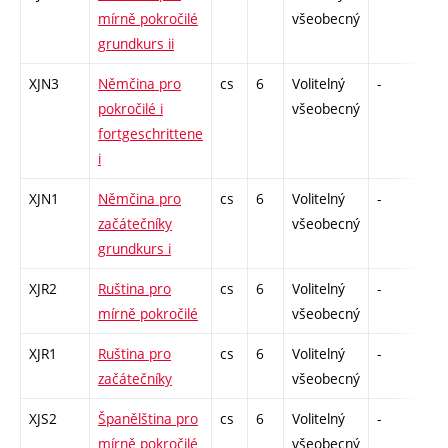
mírně pokročilé
všeobecný
grundkurs ii
XJN3
Němčina pro
cs
6
Volitelný
-
zá,
pokročilé i
všeobecný
fortgeschrittene
i
XJN1
Němčina pro
cs
6
Volitelný
-
zá,
začátečníky
všeobecný
grundkurs i
XJR2
Ruština pro
cs
6
Volitelný
-
zá,
mírně pokročilé
všeobecný
XJR1
Ruština pro
cs
6
Volitelný
-
zá,
začátečníky
všeobecný
XJS2
Španělština pro
cs
6
Volitelný
-
zá,
mírně pokročilé
všeobecný