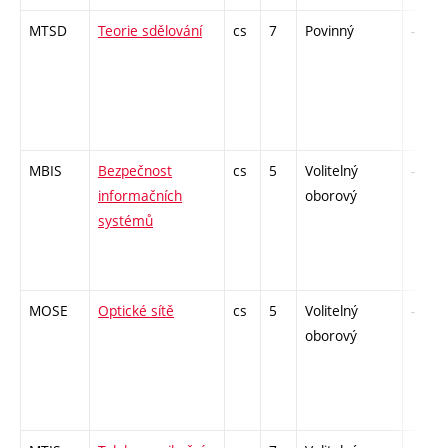
MTSD
Teorie sdělování
cs
7
Povinný
-
MBIS
Bezpečnost
cs
5
Volitelný
-
informačních
oborový
systémů
MOSE
Optické sítě
cs
5
Volitelný
-
oborový