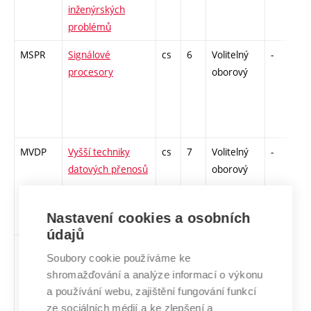
inženýrských
problémů
MSPR
Signálové
cs
6
Volitelný
-
z
procesory
oborový
MVDP
Vyšší techniky
cs
7
Volitelný
-
z
datových přenosů
oborový
Nastavení cookies a osobních
údajů
XAJD
Akademické
cs
3
Volitelný
-
z
Soubory cookie používáme ke
jazykové
všeobecný
shromažďování a analýze informací o výkonu
dovednosti se
a používání webu, zajištění fungování funkcí
zaměřením na
ze sociálních médií a ke zlepšení a