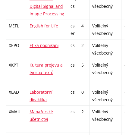
Digital Signal and
cs
všeobecný
Image Processing
MEFL
English for Life
cs,
4
Volitelný
-
en
všeobecný
XEPO
Etika podnikání
cs
2
Volitelný
-
všeobecný
XKPT
Kultura projevu a
cs
5
Volitelný
-
tvorba textů
všeobecný
XLAD
Laboratorní
cs
0
Volitelný
-
didaktika
všeobecný
XMAU
Manažerské
cs
2
Volitelný
-
účetnictví
všeobecný