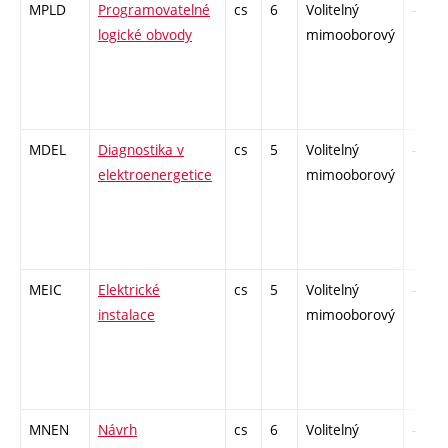
MPLD
Programovatelné
cs
6
Volitelný
-
logické obvody
mimooborový
MDEL
Diagnostika v
cs
5
Volitelný
-
elektroenergetice
mimooborový
MEIC
Elektrické
cs
5
Volitelný
-
instalace
mimooborový
MNEN
Návrh
cs
6
Volitelný
-