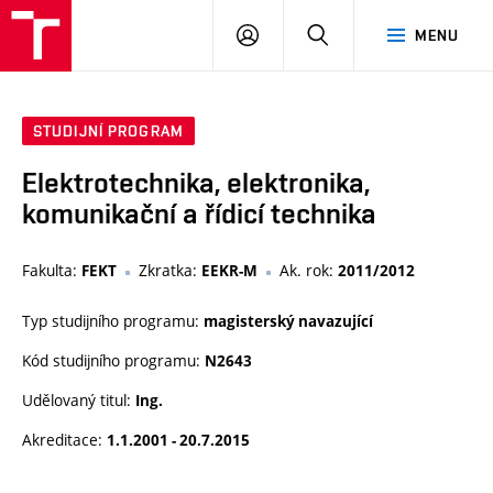
VUT
PŘIHLÁSIT
HLEDAT
MENU
SE
STUDIJNÍ PROGRAM
Elektrotechnika, elektronika,
komunikační a řídicí technika
Fakulta:
Zkratka:
Ak. rok:
FEKT
EEKR-M
2011/2012
Typ studijního programu:
magisterský navazující
Kód studijního programu:
N2643
Udělovaný titul:
Ing.
Akreditace:
1.1.2001 - 20.7.2015