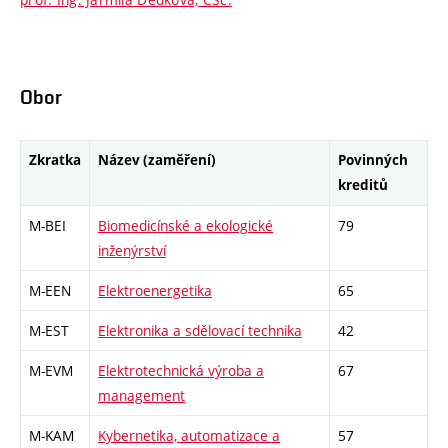
Obor
Zkratka
Název (zaměření)
Povinných
kreditů
M-BEI
Biomedicínské a ekologické
79
inženýrství
M-EEN
Elektroenergetika
65
M-EST
Elektronika a sdělovací technika
42
M-EVM
Elektrotechnická výroba a
67
management
M-KAM
Kybernetika, automatizace a
57