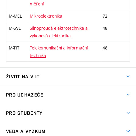
měření
M-MEL
Mikroelektronika
72
M-SVE
Silnoproudá elektrotechnika a
48
výkonová elektronika
M-TIT
Telekomunikační a informační
48
technika
ŽIVOT NA VUT
Atmosféra VUT
PRO UCHAZEČE
Prostory školy
Proč na VUT
Koleje
PRO STUDENTY
Studijní programy
Stravování
Předměty
Studijní předpisy
Studium a stáže v zahraničí
Stipendia
Dny otevřených dveří
VĚDA A VÝZKUM
Sport na VUT