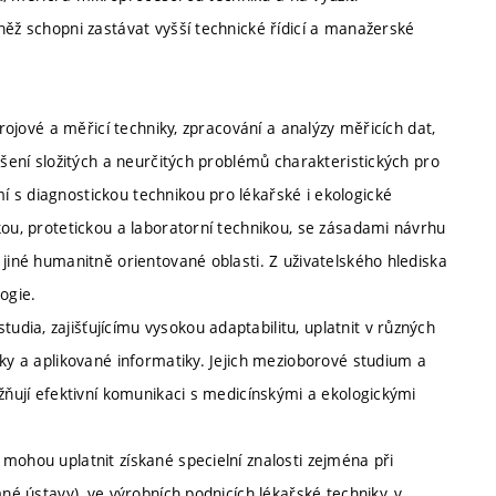
něž schopni zastávat vyšší technické řídicí a manažerské
trojové a měřicí techniky, zpracování a analýzy měřicích dat,
ešení složitých a neurčitých problémů charakteristických pro
 s diagnostickou technikou pro lékařské i ekologické
kou, protetickou a laboratorní technikou, se zásadami návrhu
 jiné humanitně orientované oblasti. Z uživatelského hlediska
ogie.
ia, zajišťujícímu vysokou adaptabilitu, uplatnit v různých
iky a aplikované informatiky. Jejich mezioborové studium a
ožňují efektivní komunikaci s medicínskými a ekologickými
mohou uplatnit získané specielní znalosti zejména při
mné ústavy), ve výrobních podnicích lékařské techniky, v