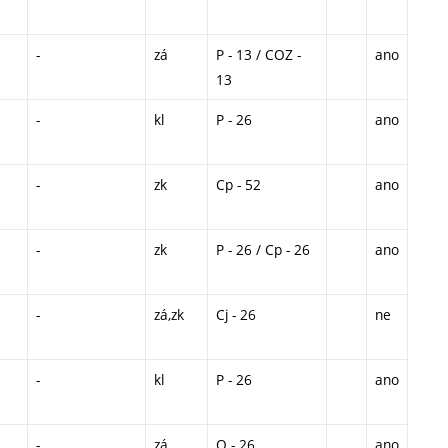
-
zá
P - 13 / COZ -
ano
13
-
kl
P - 26
ano
-
zk
Cp - 52
ano
-
zk
P - 26 / Cp - 26
ano
-
zá,zk
Cj - 26
ne
-
kl
P - 26
ano
-
zá
O - 26
ano