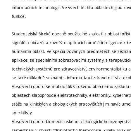
informačních technologií. Ve všech těchto oblastech jsou rov
funkce.
Student získá široké obecně použitelné znalosti z oblasti přís
signálů a obrazů, a rovněž o aplikacích umělé inteligence k ř
humanitní oblast. Ve specializovaných předmětech se seznámí
aplikace, se specielními zobrazovacími systémy, s terapeutic
technických systémů pro zdravotnictví, environmentalistiku a
se také důkladně seznámí s informatizací zdravotnictví a ekol
Absolventi oboru se mohou dík širokému obecnému základu stud
oblastech slaboproudé elektrotechniky, elektroniky, kybernet
stáže na klinických a ekologických pracovištích jim navíc um
specialisty.
Absolventi oboru biomedicínského a ekologického inženýrství 
zaměstnání v oblasti zdravotnictví (nemocnice, kliniky, výzku