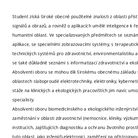
Student získá široké obecně použitelné znalosti z oblasti přís
signálů a obrazů, a rovněž o aplikacích umělé inteligence k ř
humanitní oblast. Ve specializovaných předmětech se seznámí
aplikace, se specielními zobrazovacími systémy, s terapeutic
technických systémů pro zdravotnictví, environmentalistiku a
se také důkladně seznámí s informatizací zdravotnictví a ekol
Absolventi oboru se mohou dík širokému obecnému základu stud
oblastech slaboproudé elektrotechniky, elektroniky, kybernet
stáže na klinických a ekologických pracovištích jim navíc um
specialisty.
Absolventi oboru biomedicínského a ekologického inženýrství 
zaměstnání v oblasti zdravotnictví (nemocnice, kliniky, výzku
institucích, zajišťujících diagnostiku a ochranu životního pro
tuto oblast, jako inženýři-elektronici, zaměření na přístrojov