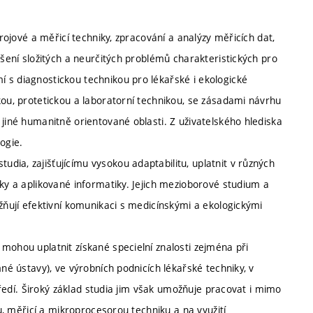
trojové a měřicí techniky, zpracování a analýzy měřicích dat,
ešení složitých a neurčitých problémů charakteristických pro
 s diagnostickou technikou pro lékařské i ekologické
kou, protetickou a laboratorní technikou, se zásadami návrhu
 jiné humanitně orientované oblasti. Z uživatelského hlediska
ogie.
ia, zajišťujícímu vysokou adaptabilitu, uplatnit v různých
iky a aplikované informatiky. Jejich mezioborové studium a
ožňují efektivní komunikaci s medicínskými a ekologickými
mohou uplatnit získané specielní znalosti zejména při
mné ústavy), ve výrobních podnicích lékařské techniky, v
středí. Široký základ studia jim však umožňuje pracovat i mimo
ou, měřicí a mikroprocesorou techniku a na využití