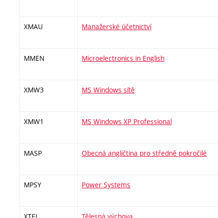
XMAU
Manažerské účetnictví
MMEN
Microelectronics in English
XMW3
MS Windows sítě
XMW1
MS Windows XP Professional
MASP
Obecná angličtina pro středně pokročilé
MPSY
Power Systems
XTEL
Tělesná výchova