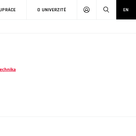
PŘIHLÁSIT
HLEDAT
UPRÁCE
O UNIVERZITĚ
EN
SE
technika