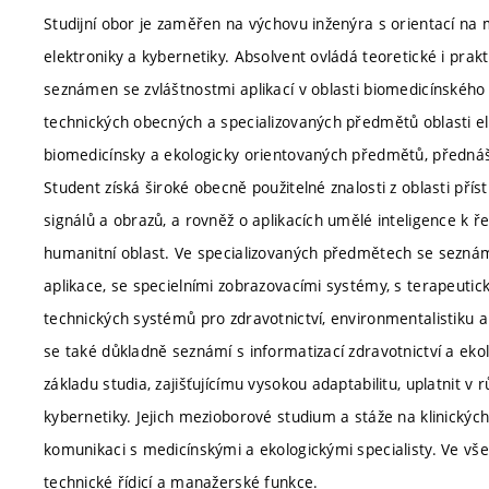
Studijní obor je zaměřen na výchovu inženýra s orientací na 
elektroniky a kybernetiky. Absolvent ovládá teoretické i prak
seznámen se zvláštnostmi aplikací v oblasti biomedicínského 
technických obecných a specializovaných předmětů oblasti el
biomedicínsky a ekologicky orientovaných předmětů, přednáše
Student získá široké obecně použitelné znalosti z oblasti přís
signálů a obrazů, a rovněž o aplikacích umělé inteligence k ř
humanitní oblast. Ve specializovaných předmětech se seznámí
aplikace, se specielními zobrazovacími systémy, s terapeutic
technických systémů pro zdravotnictví, environmentalistiku a
se také důkladně seznámí s informatizací zdravotnictví a e
základu studia, zajišťujícímu vysokou adaptabilitu, uplatnit v
kybernetiky. Jejich mezioborové studium a stáže na klinických
komunikaci s medicínskými a ekologickými specialisty. Ve vše
technické řídicí a manažerské funkce.