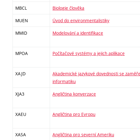
MBCL
Biologie člověka
MUEN
Úvod do environmentalistiky
MMID
Modelování a identifikace
MPOA
Počítačové systémy a jejich aplikace
XAJD
Akademické jazykové dovednosti se zaměřen
informatiku
XJA3
Angličtina konverzace
XAEU
Angličtina pro Evropu
XASA
Angličtina pro severní Ameriku