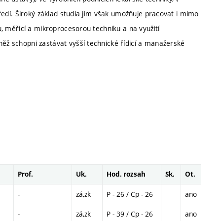
středí. Široký základ studia jim však umožňuje pracovat i mimo
ou, měřicí a mikroprocesorou techniku a na využití
něž schopni zastávat vyšší technické řídicí a manažerské
Prof.
Uk.
Hod. rozsah
Sk.
Ot.
-
zá,zk
P - 26 / Cp - 26
ano
-
zá,zk
P - 39 / Cp - 26
ano