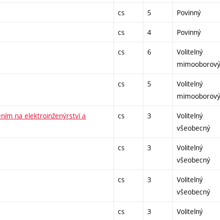
cs
5
Povinný
cs
4
Povinný
cs
6
Volitelný
mimooborov
cs
5
Volitelný
mimooborov
ím na elektroinženýrství a
cs
3
Volitelný
všeobecný
cs
3
Volitelný
všeobecný
cs
3
Volitelný
všeobecný
cs
3
Volitelný