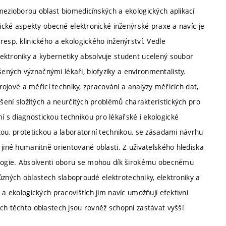
mezioborou oblast biomedicínských a ekologických aplikací
tické aspekty obecné elektronické inženýrské praxe a navíc je
resp. klinického a ekologického inženýrství. Vedle
ektroniky a kybernetiky absolvuje student ucelený soubor
ných význačnými lékaři, biofyziky a environmentalisty.
trojové a měřicí techniky, zpracování a analýzy měřicích dat,
ešení složitých a neurčitých problémů charakteristických pro
 s diagnostickou technikou pro lékařské i ekologické
kou, protetickou a laboratorní technikou, se zásadami návrhu
 jiné humanitně orientované oblasti. Z uživatelského hlediska
kologie. Absolventi oboru se mohou dík širokému obecnému
 různých oblastech slaboproudé elektrotechniky, elektroniky a
 a ekologických pracovištích jim navíc umožňují efektivní
ch těchto oblastech jsou rovněž schopni zastávat vyšší