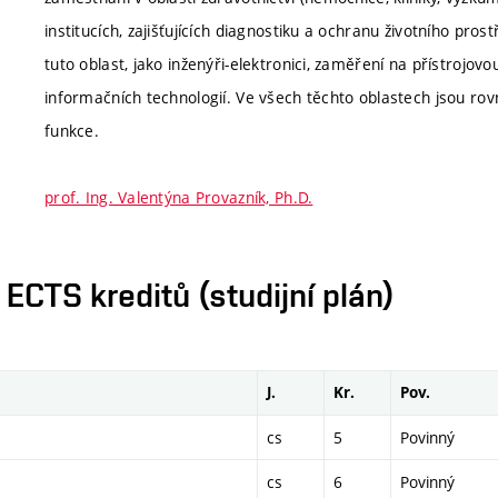
institucích, zajišťujících diagnostiku a ochranu životního pro
tuto oblast, jako inženýři-elektronici, zaměření na přístrojov
informačních technologií. Ve všech těchto oblastech jsou rov
funkce.
prof. Ing. Valentýna Provazník, Ph.D.
CTS kreditů (studijní plán)
J.
Kr.
Pov.
cs
5
Povinný
cs
6
Povinný