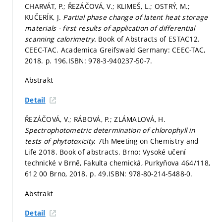
CHARVÁT, P.; ŘEZÁČOVÁ, V.; KLIMEŠ, L.; OSTRÝ, M.;
KUČERÍK, J.
Partial phase change of latent heat storage
materials - first results of application of differential
scanning calorimetry.
Book of Abstracts of ESTAC12.
CEEC-TAC. Academica Greifswald Germany: CEEC-TAC,
2018.
p. 196.
ISBN: 978-3-940237-50-7.
Abstrakt
Detail
ŘEZÁČOVÁ, V.; RÁBOVÁ, P.; ZLÁMALOVÁ, H.
Spectrophotometric determination of chlorophyll in
tests of phytotoxicity.
7th Meeting on Chemistry and
Life 2018. Book of abstracts. Brno: Vysoké učení
technické v Brně, Fakulta chemická, Purkyňova 464/118,
612 00 Brno, 2018.
p. 49.
ISBN: 978-80-214-5488-0.
Abstrakt
Detail