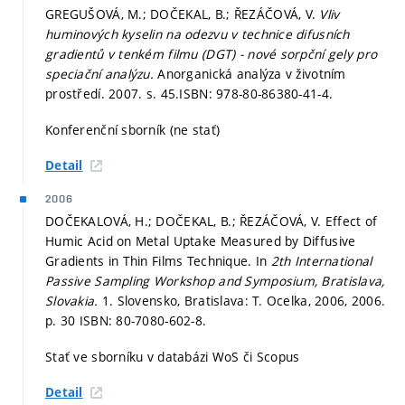
GREGUŠOVÁ, M.; DOČEKAL, B.; ŘEZÁČOVÁ, V.
Vliv
huminových kyselin na odezvu v technice difusních
gradientů v tenkém filmu (DGT) - nové sorpční gely pro
speciační analýzu.
Anorganická analýza v životním
prostředí. 2007.
s. 45.
ISBN: 978-80-86380-41-4.
Konferenční sborník (ne stať)
Detail
2006
DOČEKALOVÁ, H.; DOČEKAL, B.; ŘEZÁČOVÁ, V. Effect of
Humic Acid on Metal Uptake Measured by Diffusive
Gradients in Thin Films Technique. In
2th International
Passive Sampling Workshop and Symposium, Bratislava,
Slovakia.
1. Slovensko, Bratislava: T. Ocelka, 2006, 2006.
p. 30
ISBN: 80-7080-602-8.
Stať ve sborníku v databázi WoS či Scopus
Detail