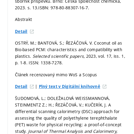
sborník příspěvků. Brno: Česká společnost chemická,
2023.
s. 13.
ISBN: 978-80-88307-16-7.
Abstrakt
Detail
OSTRÝ, M.; BANTOVÁ, S.; ŘEZÁČOVÁ, V. Coconut oil as
Bio-based PCM: characteristics and compatibility with
plastics.
Selected scientific papers,
2023, vol. 17, iss. 1,
p. 1-8.
ISSN: 1338-7278.
Článek recenzovaný mimo WoS a Scopus
|
Detail
Plný text v Digitální knihovně
ŠUDOMOVÁ, L.; DOLEŽALOVÁ WEISSMANNOVÁ,
STEINMENTZ Z.; H.; ŘEZÁČOVÁ, V.; KUČERÍK, J. A
differential scanning calorimetry (DSC) approach for
assessing the quality of polyethylene terephthalate
(PET) waste for physical recycling: a proof-of-concept
study.
Journal of Thermal Analysis and Calorimetry,