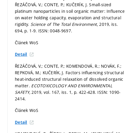
ŘEZÁČOVÁ, V.; CONTE, P.; KUČERÍK, J. Small-sized
platinum nanoparticles in soil organic matter: Influence
on water holding capacity, evaporation and structural
rigidity.
Science of The Total Environment,
2019, iss.
694,
p. 1-9.
ISSN: 0048-9697.
Článek WoS
Detail
ŘEZÁČOVÁ, V.; CONTE, P.; KOMENDOVÁ, R.; NOVÁK, F.;
REPKOVÁ, M.; KUČERÍK, J. Factors inﬂuencing structural
heat-induced structural relaxation of dissolved organic
matter.
ECOTOXICOLOGY AND ENVIRONMENTAL
SAFETY,
2019, vol. 167, iss. 1,
p. 422-428.
ISSN: 1090-
2414.
Článek WoS
Detail