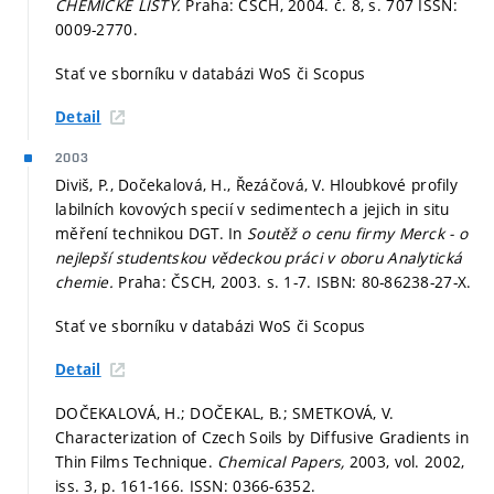
CHEMICKE LISTY.
Praha: CSCH, 2004. č. 8,
s. 707
ISSN:
0009-2770.
Stať ve sborníku v databázi WoS či Scopus
Detail
2003
Diviš, P., Dočekalová, H., Řezáčová, V. Hloubkové profily
labilních kovových specií v sedimentech a jejich in situ
měření technikou DGT. In
Soutěž o cenu firmy Merck - o
nejlepší studentskou vědeckou práci v oboru Analytická
chemie.
Praha: ČSCH, 2003.
s. 1-7.
ISBN: 80-86238-27-X.
Stať ve sborníku v databázi WoS či Scopus
Detail
DOČEKALOVÁ, H.; DOČEKAL, B.; SMETKOVÁ, V.
Characterization of Czech Soils by Diffusive Gradients in
Thin Films Technique.
Chemical Papers,
2003, vol. 2002,
iss. 3,
p. 161-166.
ISSN: 0366-6352.