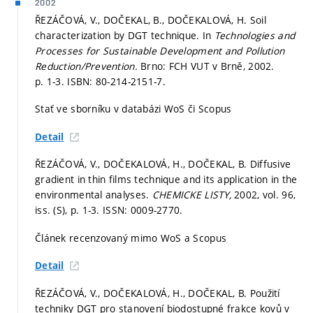
2002
ŘEZÁČOVÁ, V., DOČEKAL, B., DOČEKALOVÁ, H. Soil
characterization by DGT technique. In
Technologies and
Processes for Sustainable Development and Pollution
Reduction/Prevention.
Brno: FCH VUT v Brně, 2002.
p. 1-3.
ISBN: 80-214-2151-7.
Stať ve sborníku v databázi WoS či Scopus
Detail
ŘEZÁČOVÁ, V., DOČEKALOVÁ, H., DOČEKAL, B. Diffusive
gradient in thin films technique and its application in the
environmental analyses.
CHEMICKE LISTY,
2002, vol. 96,
iss. (S),
p. 1-3.
ISSN: 0009-2770.
Článek recenzovaný mimo WoS a Scopus
Detail
ŘEZÁČOVÁ, V., DOČEKALOVÁ, H., DOČEKAL, B. Použití
techniky DGT pro stanovení biodostupné frakce kovů v