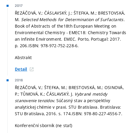
2017
ŘEZÁČOVÁ, V.; ČÁSLAVSKÝ, J.; ŠTEFKA, M.; BRESTOVSKÁ,
M.
Selected Methods for Determination of Surfactants.
Book of Abstracts of the18th European Meeting on
Environmental Chemistry - EMEC18: Chemistry Towards
an Infinite Environment. EMEC. Porto, Portugal: 2017.
p. 206.
ISBN: 978-972-752-228-6.
Abstrakt
Detail
2016
ŘEZÁČOVÁ, V.; ŠTEFKA, M.; BRESTOVSKÁ, M.; OSINOVÁ,
P.; TŮMOVÁ, K.; ČÁSLAVSKÝ, J.
Vybrané metódy
stanovenie tenzidov.
Súčasný stav a perspektívy
analytickej chémie v praxi. STU Bratislava. Bratislava:
STU Bratislava, 2016.
s. 174.
ISBN: 978-80-227-4556-7.
Konferenční sborník (ne stať)