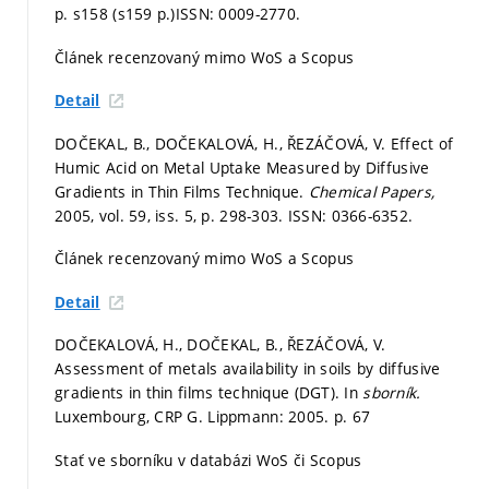
p. s158 (s159 p.)
ISSN: 0009-2770.
Článek recenzovaný mimo WoS a Scopus
Detail
DOČEKAL, B., DOČEKALOVÁ, H., ŘEZÁČOVÁ, V. Effect of
Humic Acid on Metal Uptake Measured by Diffusive
Gradients in Thin Films Technique.
Chemical Papers,
2005, vol. 59, iss. 5,
p. 298-303.
ISSN: 0366-6352.
Článek recenzovaný mimo WoS a Scopus
Detail
DOČEKALOVÁ, H., DOČEKAL, B., ŘEZÁČOVÁ, V.
Assessment of metals availability in soils by diffusive
gradients in thin films technique (DGT). In
sborník.
Luxembourg, CRP G. Lippmann: 2005.
p. 67
Stať ve sborníku v databázi WoS či Scopus