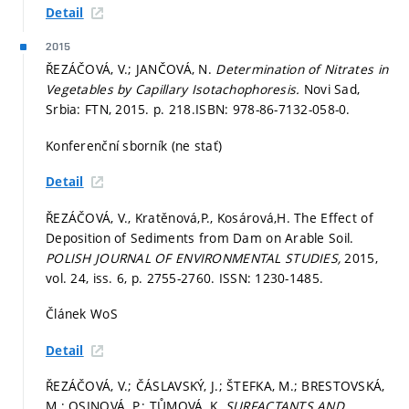
Detail
2015
ŘEZÁČOVÁ, V.; JANČOVÁ, N.
Determination of Nitrates in
Vegetables by Capillary Isotachophoresis.
Novi Sad,
Srbia: FTN, 2015.
p. 218.
ISBN: 978-86-7132-058-0.
Konferenční sborník (ne stať)
Detail
ŘEZÁČOVÁ, V., Kratěnová,P., Kosárová,H. The Effect of
Deposition of Sediments from Dam on Arable Soil.
POLISH JOURNAL OF ENVIRONMENTAL STUDIES,
2015,
vol. 24, iss. 6,
p. 2755-2760.
ISSN: 1230-1485.
Článek WoS
Detail
ŘEZÁČOVÁ, V.; ČÁSLAVSKÝ, J.; ŠTEFKA, M.; BRESTOVSKÁ,
M.; OSINOVÁ, P.; TŮMOVÁ, K.
SURFACTANTS AND