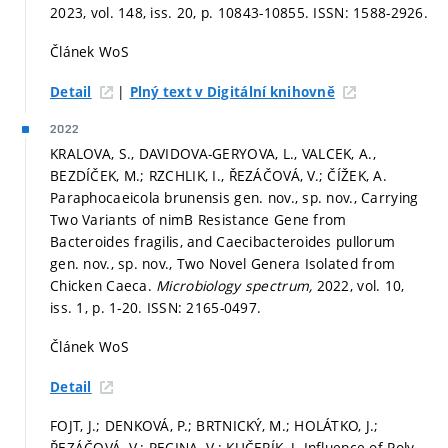
2023, vol. 148, iss. 20,
p. 10843-10855.
ISSN: 1588-2926.
Článek WoS
|
Detail
Plný text v Digitální knihovně
2022
KRALOVA, S., DAVIDOVA-GERYOVA, L., VALCEK, A.,
BEZDÍČEK, M.; RZCHLIK, I., ŘEZÁČOVÁ, V.; ČÍŽEK, A.
Paraphocaeicola brunensis gen. nov., sp. nov., Carrying
Two Variants of nimB Resistance Gene from
Bacteroides fragilis, and Caecibacteroides pullorum
gen. nov., sp. nov., Two Novel Genera Isolated from
Chicken Caeca.
Microbiology spectrum,
2022, vol. 10,
iss. 1,
p. 1-20.
ISSN: 2165-0497.
Článek WoS
Detail
FOJT, J.; DENKOVÁ, P.; BRTNICKÝ, M.; HOLÁTKO, J.;
ŘEZÁČOVÁ, V.; PECINA, V.; KUČERÍK, J. Influence of Poly-