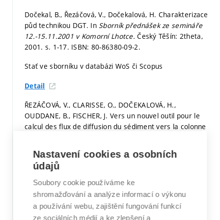
Dočekal, B., Řezáčová, V., Dočekalová, H. Charakterizace
půd technikou DGT. In
Sborník přednášek ze semináře
12.-15.11.2001 v Komorní Lhotce.
Český Těšín: 2theta,
2001.
s. 1-17.
ISBN: 80-86380-09-2.
Stať ve sborníku v databázi WoS či Scopus
Detail
ŘEZÁČOVÁ, V., CLARISSE, O., DOČEKALOVÁ, H.,
OUDDANE, B., FISCHER, J. Vers un nouvel outil pour le
calcul des flux de diffusion du sédiment vers la colonne
d´eae: Les DGT. Interaction avec les substances
humiques. In
6emes Journees Jeunes Chercheurs.
Lille:
Nastavení cookies a osobních
Universite des Sciences et Technologies de Lille, 2001.
údajů
s. P32
Soubory cookie používáme ke
Stať ve sborníku v databázi WoS či Scopus
shromažďování a analýze informací o výkonu
a používání webu, zajištění fungování funkcí
Detail
ze sociálních médií a ke zlepšení a