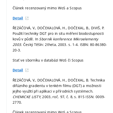
Článek recenzovaný mimo WoS a Scopus
Detail
ŘEZÁČOVÁ, V., DOČEKALOVÁ, H., DOČEKAL, B., DIVIŠ, P.
Použití techniky DGT pro in situ měření biodostupnosti
kovů v půdě. In
Sborník konference Mikroelementy
2003.
Český Těšín: 2theta, 2003.
s. 1-4.
ISBN: 80-86380-
20-3.
Stať ve sborníku v databázi WoS či Scopus
Detail
ŘEZÁČOVÁ, V., DOČEKALOVÁ, H., DOČEKAL, B. Technika
difúzního gradientu v tenkém filmu (DGT) a možnosti
jejího využití při aplikaci v přírodních systémech.
CHEMICKE LISTY,
2003, roč. 97, č. 8,
s. 815
ISSN: 0009-
2770.
Článek recenzovaný mimo WoS a Scopus