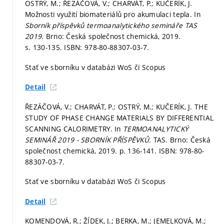
OSTRÝ, M.; ŘEZÁČOVÁ, V.; CHARVÁT, P.; KUČERÍK, J.
Možnosti využití biomateriálů pro akumulaci tepla. In
Sborník příspěvků termoanalytického semináře TAS
2019.
Brno: Česká společnost chemická, 2019.
s. 130-135.
ISBN: 978-80-88307-03-7.
Stať ve sborníku v databázi WoS či Scopus
Detail
ŘEZÁČOVÁ, V.; CHARVÁT, P.; OSTRÝ, M.; KUČERÍK, J. THE
STUDY OF PHASE CHANGE MATERIALS BY DIFFERENTIAL
SCANNING CALORIMETRY. In
TERMOANALYTICKÝ
SEMINÁŘ 2019 - SBORNÍK PŘÍSPĚVKŮ.
TAS. Brno: Česká
společnost chemická, 2019.
p. 136-141.
ISBN: 978-80-
88307-03-7.
Stať ve sborníku v databázi WoS či Scopus
Detail
KOMENDOVÁ, R.; ŽÍDEK, J.; BERKA, M.; JEMELKOVÁ, M.;