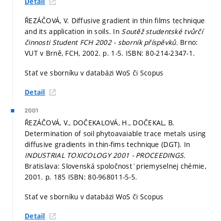
Detail
ŘEZÁČOVÁ, V. Diffusive gradient in thin films technique
and its application in soils. In
Soutěž studentské tvůrčí
činnosti Student FCH 2002 - sborník příspěvků.
Brno:
VUT v Brně, FCH, 2002.
p. 1-5.
ISBN: 80-214-2347-1.
Stať ve sborníku v databázi WoS či Scopus
Detail
2001
ŘEZÁČOVÁ, V., DOČEKALOVÁ, H., DOČEKAL, B.
Determination of soil phytoavaiable trace metals using
diffusive gradients in thin-fims technique (DGT). In
INDUSTRIAL TOXICOLOGY 2001 - PROCEEDINGS.
Bratislava: Slovenská spoločnost´priemyselnej chémie,
2001.
p. 185
ISBN: 80-968011-5-5.
Stať ve sborníku v databázi WoS či Scopus
Detail