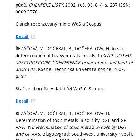
půdě.
CHEMICKE LISTY,
2002, roč. 96, č. 4,
s. 237
ISSN:
0009-2770.
Článek recenzovaný mimo WoS a Scopus
Detail
ŘEZÁČOVÁ, V., DOČEKAL, B., DOČEKALOVÁ, H. In situ
determination of heavy metals in soils. In
XVIth SLOVAK
SPECTROSCOPIC CONFERENCE programme and book of
abstracts.
Košice: Technická universita Košice, 2002.
p. 52
Stať ve sborníku v databázi WoS či Scopus
Detail
ŘEZÁČOVÁ, V., DOČEKAL, B., DOČEKALOVÁ, H.
Determination of toxic metals in soils by DGT and GF
AAS. In
Determination of toxic metals in soils by DGT
and GF AAS.
Blagoevgrad: South-west University "Neofit