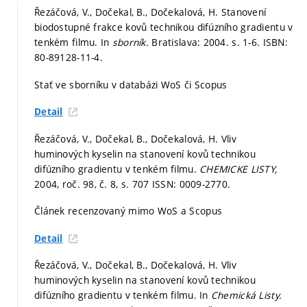
Řezáčová, V., Dočekal, B., Dočekalová, H. Stanovení
biodostupné frakce kovů technikou difúzního gradientu v
tenkém filmu. In
sborník.
Bratislava: 2004.
s. 1-6.
ISBN:
80-89128-11-4.
Stať ve sborníku v databázi WoS či Scopus
Detail
Řezáčová, V., Dočekal, B., Dočekalová, H. Vliv
huminových kyselin na stanovení kovů technikou
difúzního gradientu v tenkém filmu.
CHEMICKE LISTY,
2004, roč. 98, č. 8,
s. 707
ISSN: 0009-2770.
Článek recenzovaný mimo WoS a Scopus
Detail
Řezáčová, V., Dočekal, B., Dočekalová, H. Vliv
huminových kyselin na stanovení kovů technikou
difúzního gradientu v tenkém filmu. In
Chemická Listy.