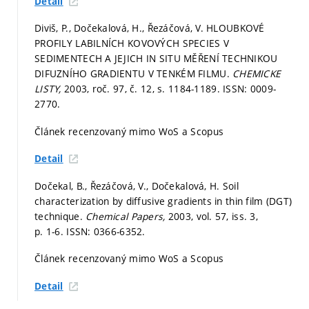
Detail
Diviš, P., Dočekalová, H., Řezáčová, V. HLOUBKOVÉ
PROFILY LABILNÍCH KOVOVÝCH SPECIES V
SEDIMENTECH A JEJICH IN SITU MĚŘENÍ TECHNIKOU
DIFUZNÍHO GRADIENTU V TENKÉM FILMU.
CHEMICKE
LISTY,
2003, roč. 97, č. 12,
s. 1184-1189.
ISSN: 0009-
2770.
Článek recenzovaný mimo WoS a Scopus
Detail
Dočekal, B., Řezáčová, V., Dočekalová, H. Soil
characterization by diffusive gradients in thin film (DGT)
technique.
Chemical Papers,
2003, vol. 57, iss. 3,
p. 1-6.
ISSN: 0366-6352.
Článek recenzovaný mimo WoS a Scopus
Detail