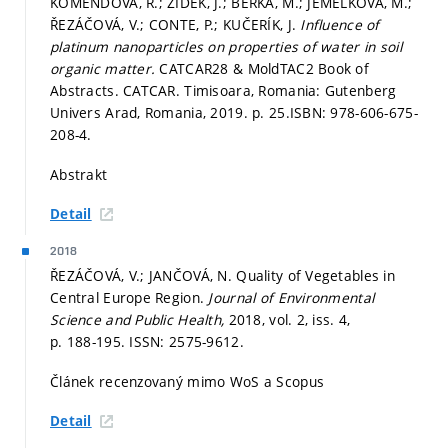
KOMENDOVÁ, R.; ŽÍDEK, J.; BERKA, M.; JEMELKOVÁ, M.;
ŘEZÁČOVÁ, V.; CONTE, P.; KUČERÍK, J.
Influence of
platinum nanoparticles on properties of water in soil
organic matter.
CATCAR28 & MoldTAC2 Book of
Abstracts. CATCAR. Timisoara, Romania: Gutenberg
Univers Arad, Romania, 2019.
p. 25.
ISBN: 978-606-675-
208-4.
Abstrakt
Detail
2018
ŘEZÁČOVÁ, V.; JANČOVÁ, N. Quality of Vegetables in
Central Europe Region.
Journal of Environmental
Science and Public Health,
2018, vol. 2, iss. 4,
p. 188-195.
ISSN: 2575-9612.
Článek recenzovaný mimo WoS a Scopus
Detail