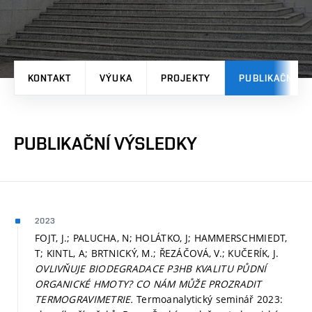
KONTAKT
VÝUKA
PROJEKTY
PUBLIKAČNÍ V
PUBLIKAČNÍ VÝSLEDKY
2023
FOJT, J.; PALUCHA, N; HOLÁTKO, J; HAMMERSCHMIEDT,
T; KINTL, A; BRTNICKÝ, M.; ŘEZÁČOVÁ, V.; KUČERÍK, J.
OVLIVŇUJE BIODEGRADACE P3HB KVALITU PŮDNÍ
ORGANICKÉ HMOTY? CO NÁM MŮŽE PROZRADIT
TERMOGRAVIMETRIE.
Termoanalytický seminář 2023: