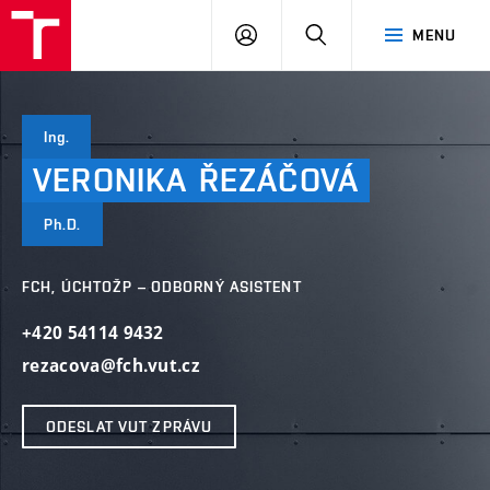
VUT
PŘIHLÁSIT
HLEDAT
MENU
SE
Ing.
VERONIKA
ŘEZÁČOVÁ
Ph.D.
FCH, ÚCHTOŽP – ODBORNÝ ASISTENT
+420 54114 9432
rezacova@fch.vut.cz
ODESLAT VUT ZPRÁVU