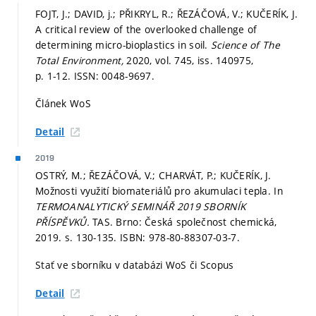
FOJT, J.; DAVID, j.; PŘIKRYL, R.; ŘEZÁČOVÁ, V.; KUČERÍK, J.
A critical review of the overlooked challenge of
determining micro-bioplastics in soil.
Science of The
Total Environment,
2020, vol. 745, iss. 140975,
p. 1-12.
ISSN: 0048-9697.
Článek WoS
Detail
2019
OSTRÝ, M.; ŘEZÁČOVÁ, V.; CHARVÁT, P.; KUČERÍK, J.
Možnosti využití biomateriálů pro akumulaci tepla. In
TERMOANALYTICKÝ SEMINÁŘ 2019 SBORNÍK
PŘÍSPĚVKŮ.
TAS. Brno: Česká společnost chemická,
2019.
s. 130-135.
ISBN: 978-80-88307-03-7.
Stať ve sborníku v databázi WoS či Scopus
Detail