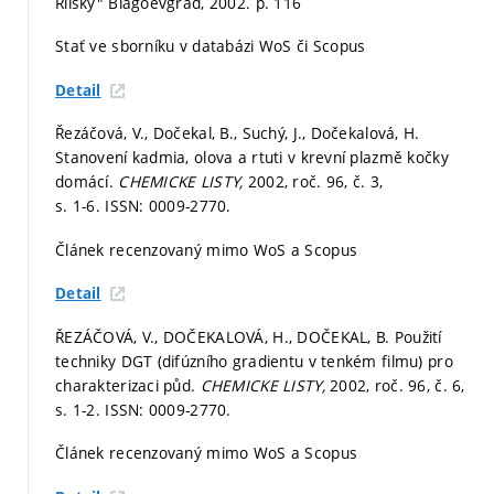
Rilsky" Blagoevgrad, 2002.
p. 116
Stať ve sborníku v databázi WoS či Scopus
Detail
Řezáčová, V., Dočekal, B., Suchý, J., Dočekalová, H.
Stanovení kadmia, olova a rtuti v krevní plazmě kočky
domácí.
CHEMICKE LISTY,
2002, roč. 96, č. 3,
s. 1-6.
ISSN: 0009-2770.
Článek recenzovaný mimo WoS a Scopus
Detail
ŘEZÁČOVÁ, V., DOČEKALOVÁ, H., DOČEKAL, B. Použití
techniky DGT (difúzního gradientu v tenkém filmu) pro
charakterizaci půd.
CHEMICKE LISTY,
2002, roč. 96, č. 6,
s. 1-2.
ISSN: 0009-2770.
Článek recenzovaný mimo WoS a Scopus