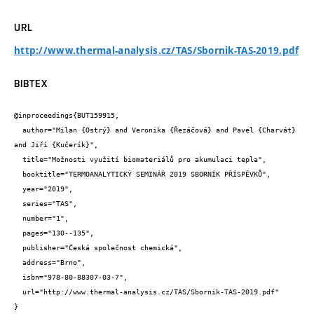
URL
http://www.thermal-analysis.cz/TAS/Sbornik-TAS-2019.pdf
BIBTEX
@inproceedings{BUT159915,

  author="Milan {Ostrý} and Veronika {Řezáčová} and Pavel {Charvát} 
and Jiří {Kučerík}",

  title="Možnosti využití biomateriálů pro akumulaci tepla",

  booktitle="TERMOANALYTICKÝ SEMINÁŘ 2019 SBORNÍK PŘÍSPĚVKŮ",

  year="2019",

  series="TAS",

  number="1",

  pages="130--135",

  publisher="Česká společnost chemická",

  address="Brno",

  isbn="978-80-88307-03-7",

  url="http://www.thermal-analysis.cz/TAS/Sbornik-TAS-2019.pdf"

}