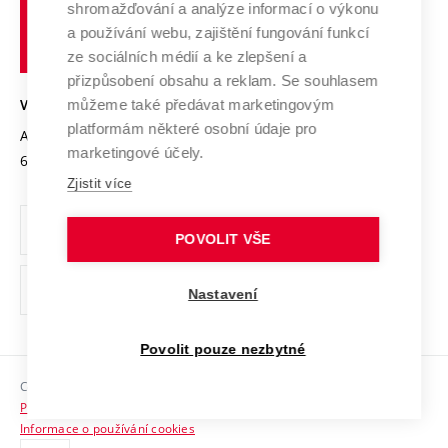
shromažďování a analýze informací o výkonu
Udržitelná univerzita
učení
Služby univerzity
Transfer znalostí
a používání webu, zajištění fungování funkcí
technické
Podnikavá univerzita / ContriBUTe
Mezinárodní dohody
ze sociálních médií a ke zlepšení a
Open Science
v
Bezpečná univerzita
přizpůsobení obsahu a reklam. Se souhlasem
Univerzitní sítě
Brně
Projekty
můžeme také předávat marketingovým
VYSOKÉ UČENÍ TECHNICKÉ V BRNĚ
Vyznamenání
platformám některé osobní údaje pro
Projekty ze strukturálních fondů
Antonínská 548/1
www.vut.cz
marketingové účely.
Organizační struktura
602 00 Brno
vut@vutbr.cz
Specifický výzkum
Zjistit více
Úřední deska
Ochrana osobních údajů
POVOLIT VŠE
(externí
Pracovní příležitosti
Nastavení
odkaz)
Podpora a rozvoj zaměstnanců a studujících
Povolit pouze nezbytné
Rovné příležitosti
Copyright © 2026 VUT
Sociální bezpečí
Prohlášení o přístupnosti
HR Award
Informace o používání cookies