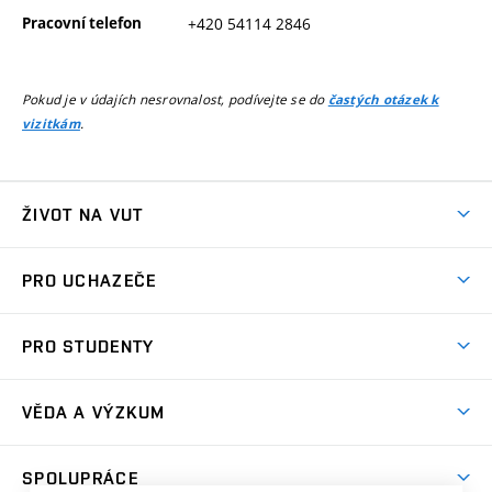
Pracovní telefon
+420 54114 2846
Pokud je v údajích nesrovnalost, podívejte se do
častých otázek k
.
vizitkám
ŽIVOT NA VUT
Atmosféra VUT
PRO UCHAZEČE
Prostory školy
Proč na VUT
Koleje
PRO STUDENTY
Studijní programy
Stravování
Předměty
Studijní předpisy
Studium a stáže v zahraničí
Stipendia
Dny otevřených dveří
VĚDA A VÝZKUM
Sport na VUT
(externí
Studijní programy
Poplatky za studium
Uznání zahraničního vzdělání
Knihovny
Aktivity pro juniory
Studentský život
odkaz)
Věda a výzkum na VUT
Harmonogram akademického roku
Zpracování osobních údajů studentů
Sociální bezpečí
SPOLUPRÁCE
Celoživotní vzdělávání
Brno