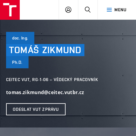
VUT
PŘIHLÁSIT
HLEDAT
MENU
SE
doc. Ing.
TOMÁŠ
ZIKMUND
Ph.D.
CEITEC VUT, RG-1-06 – VĚDECKÝ PRACOVNÍK
tomas.zikmund@ceitec.vutbr.cz
ODESLAT VUT ZPRÁVU