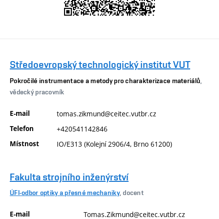
Středoevropský technologický institut VUT
Pokročilé instrumentace a metody pro charakterizace materiálů
,
vědecký pracovník
E-mail
tomas.zikmund@ceitec.vutbr.cz
Telefon
+420541142846
Místnost
IO/E313 (Kolejní 2906/4, Brno 61200)
Fakulta strojního inženýrství
ÚFI-odbor optiky a přesné mechaniky
, docent
E-mail
Tomas.Zikmund@ceitec.vutbr.cz