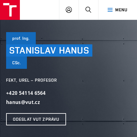
VUT
PŘIHLÁSIT
HLEDAT
MENU
SE
prof. Ing.
STANISLAV
HANUS
CSc.
FEKT, UREL – PROFESOR
+420 54114 6564
hanus@vut.cz
ODESLAT VUT ZPRÁVU