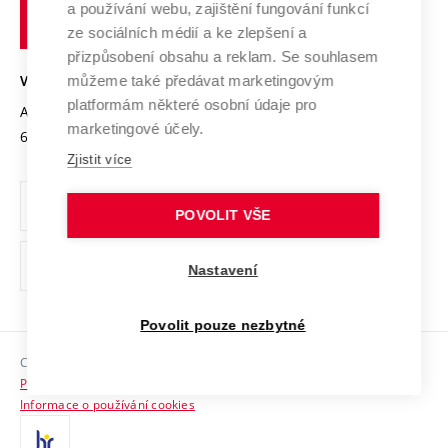
Transfer znalostí
a používání webu, zajištění fungování funkcí
technické
Podnikavá univerzita / ContriBUTe
Mezinárodní dohody
ze sociálních médií a ke zlepšení a
Open Science
v
Bezpečná univerzita
přizpůsobení obsahu a reklam. Se souhlasem
Univerzitní sítě
Brně
Projekty
můžeme také předávat marketingovým
VYSOKÉ UČENÍ TECHNICKÉ V BRNĚ
Vyznamenání
platformám některé osobní údaje pro
Projekty ze strukturálních fondů
Antonínská 548/1
www.vut.cz
marketingové účely.
Organizační struktura
602 00 Brno
vut@vutbr.cz
Specifický výzkum
Zjistit více
Úřední deska
Ochrana osobních údajů
POVOLIT VŠE
(externí
Pracovní příležitosti
Nastavení
odkaz)
Podpora a rozvoj zaměstnanců a studujících
Povolit pouze nezbytné
Rovné příležitosti
Copyright © 2026 VUT
Sociální bezpečí
Prohlášení o přístupnosti
HR Award
Informace o používání cookies