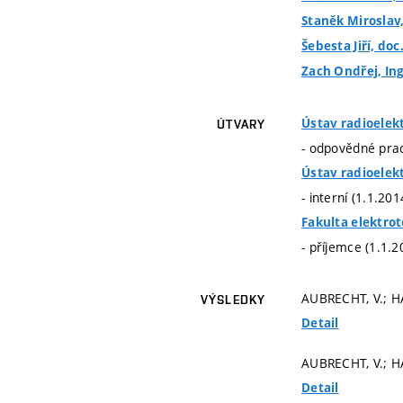
Staněk Miroslav,
Šebesta Jiří, doc.
Zach Ondřej, Ing
Ústav radioelek
ÚTVARY
- odpovědné prac
Ústav radioelek
- interní (1.1.20
Fakulta elektro
- příjemce (1.1.2
AUBRECHT, V.; HÁ
VÝSLEDKY
Detail
AUBRECHT, V.; HÁ
Detail