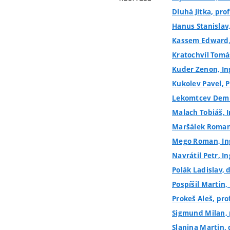
Dluhá Jitka, prof
Hanus Stanislav, 
Kassem Edward,
Kratochvíl Tomáš
Kuder Zenon, In
Kukolev Pavel, P
Lekomtcev Demi
Malach Tobiáš, I
Maršálek Roman, 
Mego Roman, Ing
Navrátil Petr, In
Polák Ladislav, d
Pospíšil Martin, 
Prokeš Aleš, prof
Sigmund Milan, p
Slanina Martin, d