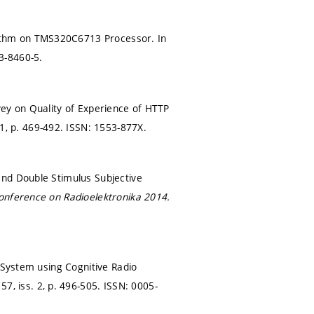
ithm on TMS320C6713 Processor. In
3-8460-5.
vey on Quality of Experience of HTTP
 1,
p. 469-492.
ISSN: 1553-877X.
and Double Stimulus Subjective
Conference on Radioelektronika 2014.
 System using Cognitive Radio
 57, iss. 2,
p. 496-505.
ISSN: 0005-