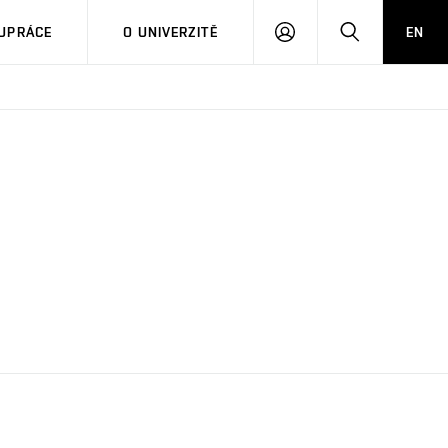
PŘIHLÁSIT
HLEDAT
UPRÁCE
O UNIVERZITĚ
EN
SE