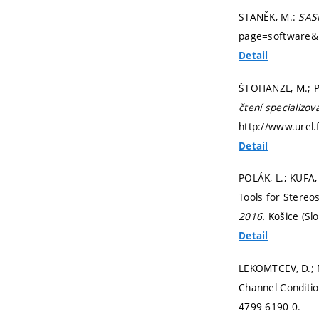
STANĚK, M.:
SASP
page=software&l
Detail
ŠTOHANZL, M.; P
čtení specializo
http://www.urel
Detail
POLÁK, L.; KUFA,
Tools for Stereo
2016.
Košice (Sl
Detail
LEKOMTCEV, D.; M
Channel Conditio
4799-6190-0.