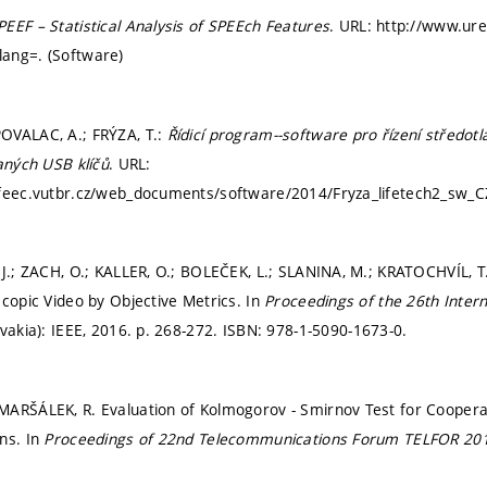
EEF – Statistical Analysis of SPEEch Features
. URL: http://www.ure
ang=. (Software)
OVALAC, A.; FRÝZA, T.:
Řídicí program--software pro řízení středo
vaných USB klíčů
. URL:
.feec.vutbr.cz/web_documents/software/2014/Fryza_lifetech2_sw_CZ
 J.; ZACH, O.; KALLER, O.; BOLEČEK, L.; SLANINA, M.; KRATOCHVÍL,
scopic Video by Objective Metrics. In
Proceedings of the 26th Inter
ovakia): IEEE, 2016.
p. 268-272.
ISBN: 978-1-5090-1673-0.
ARŠÁLEK, R. Evaluation of Kolmogorov - Smirnov Test for Coopera
ns. In
Proceedings of 22nd Telecommunications Forum TELFOR 20