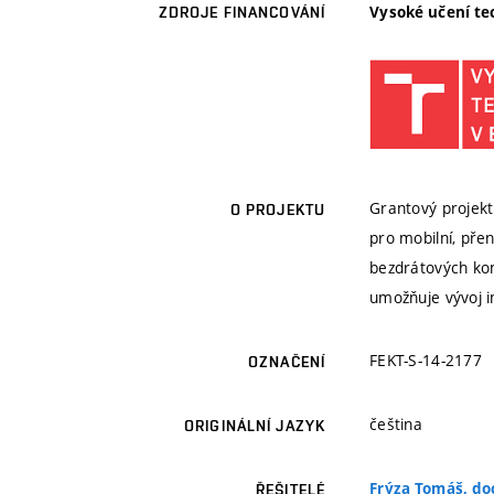
Vysoké učení te
ZDROJE FINANCOVÁNÍ
Grantový projekt
O PROJEKTU
pro mobilní, pře
bezdrátových kom
umožňuje vývoj i
FEKT-S-14-2177
OZNAČENÍ
čeština
ORIGINÁLNÍ JAZYK
Frýza Tomáš, doc
ŘEŠITELÉ