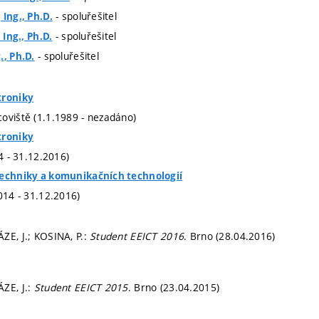
- spoluřešitel
 Ing., Ph.D.
- spoluřešitel
 Ing., Ph.D.
- spoluřešitel
., Ph.D.
troniky
oviště (1.1.1989 - nezadáno)
troniky
14 - 31.12.2016)
techniky a komunikačních technologií
014 - 31.12.2016)
ZE, J.; KOSINA, P.:
Student EEICT 2016
. Brno (28.04.2016)
ZE, J.:
Student EEICT 2015
. Brno (23.04.2015)