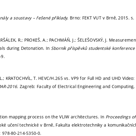
gnály a soustavy – řešené příklady.
Brno: FEKT VUT v Brně, 2015.
s.
RŠÁLEK, R.; PROKEŠ, A.; PACHMÁŇ, J.; ŠELEŠOVSKÝ, J. Measurement 
als during Detonation. In
Sborník příspěvků studentské konference
-9.
 L.; KRATOCHVÍL, T. HEVC/H.265 vs. VP9 for Full HD and UHD Video: 
MAR-2016.
Zagreb: Faculty of Electrical Engineering and Computing
tion mapping process on the VLIW architectures. In
Proceedings of
oké učení technické v Brně, Fakulta elektrotechniky a komunikačních
: 978-80-214-5350-0.