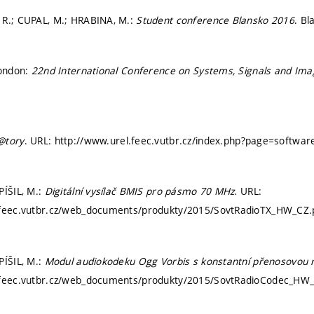
 R.; CUPAL, M.; HRABINA, M.:
Student conference Blansko 2016
. Bl
London:
22nd International Conference on Systems, Signals and Im
@tory
. URL: http://www.urel.feec.vutbr.cz/index.php?page=softwar
PÍŠIL, M.:
Digitální vysílač BMIS pro pásmo 70 MHz
. URL:
.feec.vutbr.cz/web_documents/produkty/2015/SovtRadioTX_HW_CZ.pd
PÍŠIL, M.:
Modul audiokodeku Ogg Vorbis s konstantní přenosovou r
.feec.vutbr.cz/web_documents/produkty/2015/SovtRadioCodec_HW_C