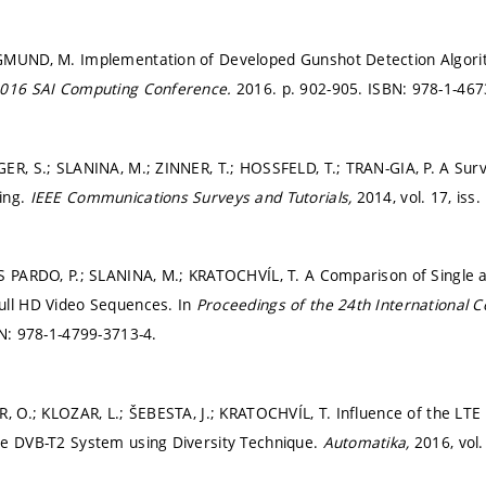
GMUND, M. Implementation of Developed Gunshot Detection Algor
2016 SAI Computing Conference.
2016.
p. 902-905.
ISBN: 978-1-467
ER, S.; SLANINA, M.; ZINNER, T.; HOSSFELD, T.; TRAN-GIA, P. A Sur
ing.
IEEE Communications Surveys and Tutorials,
2014, vol. 17, iss.
S PARDO, P.; SLANINA, M.; KRATOCHVÍL, T. A Comparison of Single 
ull HD Video Sequences. In
Proceedings of the 24th International 
N: 978-1-4799-3713-4.
R, O.; KLOZAR, L.; ŠEBESTA, J.; KRATOCHVÍL, T. Influence of the LTE
he DVB-T2 System using Diversity Technique.
Automatika,
2016, vol.