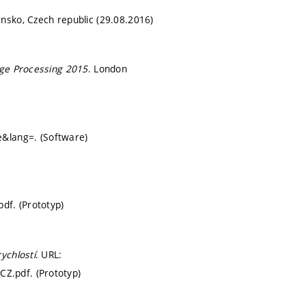
ansko, Czech republic (29.08.2016)
age Processing 2015
. London
e&lang=. (Software)
f. (Prototyp)
ychlostí
. URL:
Z.pdf. (Prototyp)