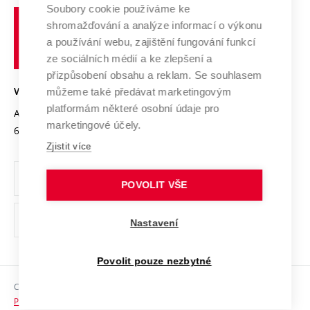
Profil univerzity
Spolupráce se školami
Soubory cookie používáme ke
Vysoké
Výzkumné infrastruktury
shromažďování a analýze informací o výkonu
Udržitelná univerzita
učení
Služby univerzity
Transfer znalostí
a používání webu, zajištění fungování funkcí
technické
Podnikavá univerzita / ContriBUTe
Mezinárodní dohody
ze sociálních médií a ke zlepšení a
Open Science
v
Bezpečná univerzita
přizpůsobení obsahu a reklam. Se souhlasem
Univerzitní sítě
Brně
Projekty
můžeme také předávat marketingovým
VYSOKÉ UČENÍ TECHNICKÉ V BRNĚ
Vyznamenání
platformám některé osobní údaje pro
Projekty ze strukturálních fondů
Antonínská 548/1
www.vut.cz
marketingové účely.
Organizační struktura
602 00 Brno
vut@vutbr.cz
Specifický výzkum
Zjistit více
Úřední deska
Ochrana osobních údajů
POVOLIT VŠE
(externí
Pracovní příležitosti
Nastavení
odkaz)
Podpora a rozvoj zaměstnanců a studujících
Povolit pouze nezbytné
Rovné příležitosti
Copyright © 2026 VUT
Sociální bezpečí
Prohlášení o přístupnosti