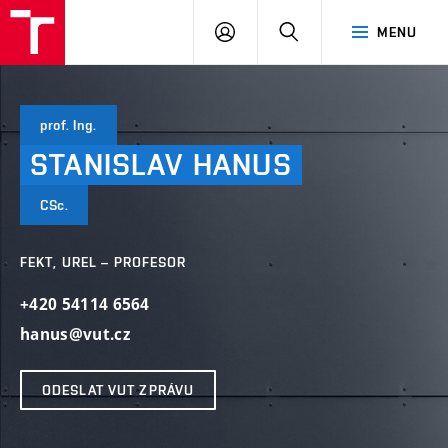
VUT
PŘIHLÁSIT
HLEDAT
MENU
SE
prof. Ing.
STANISLAV
HANUS
CSc.
FEKT, UREL – PROFESOR
+420 54114 6564
hanus@vut.cz
ODESLAT VUT ZPRÁVU