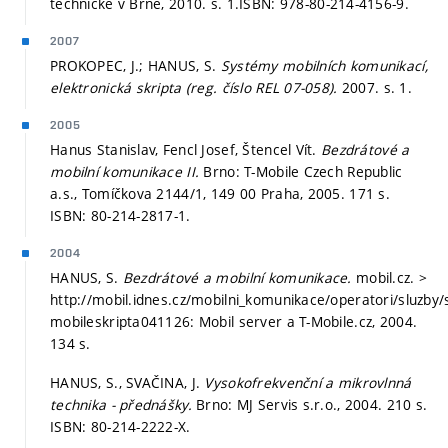
technické v Brně, 2010.
s. 1.
ISBN: 978-80-214-4156-9.
2007
PROKOPEC, J.; HANUS, S.
Systémy mobilních komunikací,
elektronická skripta (reg. číslo REL 07-058).
2007.
s. 1.
2005
Hanus Stanislav, Fencl Josef, Štencel Vít.
Bezdrátové a
mobilní komunikace II.
Brno: T-Mobile Czech Republic
a.s., Tomíčkova 2144/1, 149 00 Praha, 2005. 171 s.
ISBN: 80-214-2817-1.
2004
HANUS, S.
Bezdrátové a mobilní komunikace.
mobil.cz. >
http://mobil.idnes.cz/mobilni_komunikace/operatori/sluzby/
mobileskripta041126: Mobil server a T-Mobile.cz, 2004.
134 s.
HANUS, S., SVAČINA, J.
Vysokofrekvenční a mikrovlnná
technika - přednášky.
Brno: MJ Servis s.r.o., 2004. 210 s.
ISBN: 80-214-2222-X.