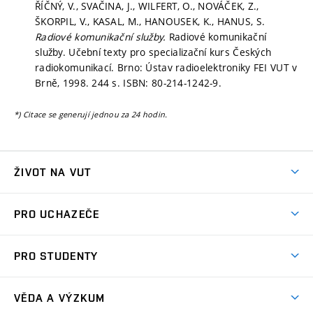
ŘÍČNÝ, V., SVAČINA, J., WILFERT, O., NOVÁČEK, Z.,
ŠKORPIL, V., KASAL, M., HANOUSEK, K., HANUS, S.
Radiové komunikační služby.
Radiové komunikační
služby. Učební texty pro specializační kurs Českých
radiokomunikací. Brno: Ústav radioelektroniky FEI VUT v
Brně, 1998. 244 s. ISBN: 80-214-1242-9.
*) Citace se generují jednou za 24 hodin.
ŽIVOT NA VUT
Atmosféra VUT
PRO UCHAZEČE
Prostory školy
Proč na VUT
Koleje
PRO STUDENTY
Studijní programy
Stravování
Předměty
Studijní předpisy
Studium a stáže v zahraničí
Stipendia
Dny otevřených dveří
VĚDA A VÝZKUM
Sport na VUT
(externí
Studijní programy
Poplatky za studium
Uznání zahraničního vzdělání
Knihovny