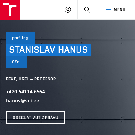
VUT
PŘIHLÁSIT
HLEDAT
MENU
SE
prof. Ing.
STANISLAV
HANUS
CSc.
FEKT, UREL – PROFESOR
+420 54114 6564
hanus@vut.cz
ODESLAT VUT ZPRÁVU