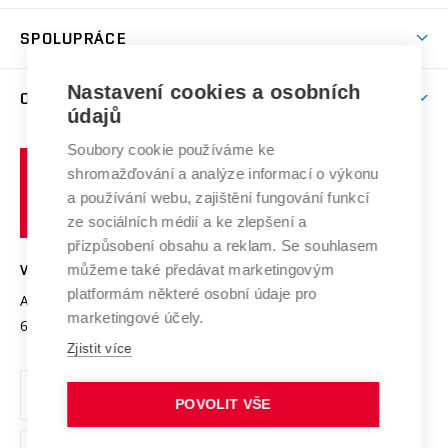
Aktivity pro juniory
Studentský život
odkaz)
Věda a výzkum na VUT
Harmonogram akademického roku
Zpracování osobních údajů studentů
Sociální bezpečí
SPOLUPRÁCE
Celoživotní vzdělávání
Brno
Podpora excelence
Závěrečné práce
Studium bez bariér
Zpracování osobních údajů uchazečů o studium
Firemní spolupráce
Mezinárodní vědecká rada
Nastavení cookies a osobních
O UNIVERZITĚ
Doktorské studium
Podpora podnikání
E-přihláška
údajů
Zahraniční spolupráce
Systém zajišťování kvality výzkumu
Profil univerzity
Spolupráce se školami
Soubory cookie používáme ke
Vysoké
Výzkumné infrastruktury
shromažďování a analýze informací o výkonu
Udržitelná univerzita
učení
Služby univerzity
Transfer znalostí
a používání webu, zajištění fungování funkcí
technické
Podnikavá univerzita / ContriBUTe
Mezinárodní dohody
ze sociálních médií a ke zlepšení a
Open Science
v
Bezpečná univerzita
přizpůsobení obsahu a reklam. Se souhlasem
Univerzitní sítě
Brně
Projekty
můžeme také předávat marketingovým
VYSOKÉ UČENÍ TECHNICKÉ V BRNĚ
Vyznamenání
platformám některé osobní údaje pro
Projekty ze strukturálních fondů
Antonínská 548/1
www.vut.cz
marketingové účely.
Organizační struktura
602 00 Brno
vut@vutbr.cz
Specifický výzkum
Zjistit více
Úřední deska
Ochrana osobních údajů
POVOLIT VŠE
(externí
Pracovní příležitosti