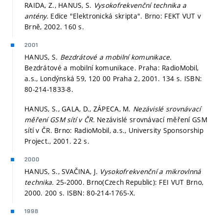
RAIDA, Z., HANUS, S.
Vysokofrekvenční technika a
antény.
Edice "Elektronická skripta". Brno: FEKT VUT v
Brně, 2002. 160 s.
2001
HANUS, S.
Bezdrátové a mobilní komunikace.
Bezdrátové a mobilní komunikace. Praha: RadioMobil,
a.s., Londýnská 59, 120 00 Praha 2, 2001. 134 s. ISBN:
80-214-1833-8.
HANUS, S., GALA, D., ZÁPECA, M.
Nezávislé srovnávací
měření GSM sítí v ČR.
Nezávislé srovnávací měření GSM
sítí v ČR. Brno: RadioMobil, a.s., University Sponsorship
Project., 2001. 22 s.
2000
HANUS, S., SVAČINA, J.
Vysokofrekvenční a mikrovlnná
technika.
25-2000. Brno(Czech Republic): FEI VUT Brno,
2000. 200 s. ISBN: 80-214-1765-X.
1998