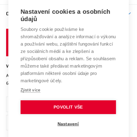
Podpora excelence
Závěrečné práce
Studium bez bariér
Zpracování osobních údajů uchazečů o studium
Firemní spolupráce
Mezinárodní vědecká rada
Nastavení cookies a osobních
O UNIVERZITĚ
Doktorské studium
Podpora podnikání
E-přihláška
údajů
Zahraniční spolupráce
Systém zajišťování kvality výzkumu
Profil univerzity
Spolupráce se školami
Soubory cookie používáme ke
Vysoké
Výzkumné infrastruktury
shromažďování a analýze informací o výkonu
Udržitelná univerzita
učení
Služby univerzity
Transfer znalostí
a používání webu, zajištění fungování funkcí
technické
Podnikavá univerzita / ContriBUTe
Mezinárodní dohody
ze sociálních médií a ke zlepšení a
Open Science
v
Bezpečná univerzita
přizpůsobení obsahu a reklam. Se souhlasem
Univerzitní sítě
Brně
Projekty
můžeme také předávat marketingovým
VYSOKÉ UČENÍ TECHNICKÉ V BRNĚ
Vyznamenání
platformám některé osobní údaje pro
Projekty ze strukturálních fondů
Antonínská 548/1
www.vut.cz
marketingové účely.
Organizační struktura
602 00 Brno
vut@vutbr.cz
Specifický výzkum
Zjistit více
Úřední deska
Ochrana osobních údajů
POVOLIT VŠE
(externí
Pracovní příležitosti
Nastavení
odkaz)
Podpora a rozvoj zaměstnanců a studujících