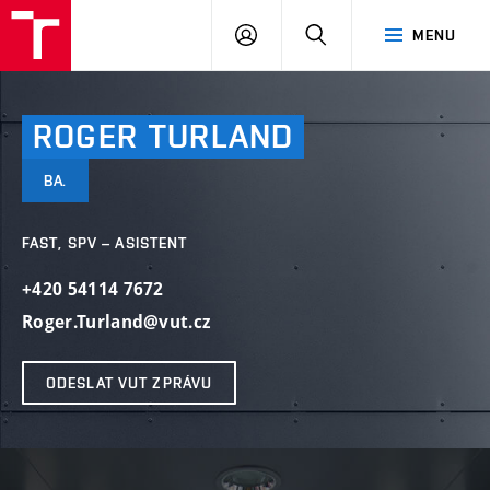
VUT
PŘIHLÁSIT
HLEDAT
MENU
SE
ROGER
TURLAND
BA.
FAST, SPV – ASISTENT
+420 54114 7672
Roger.Turland@vut.cz
ODESLAT VUT ZPRÁVU