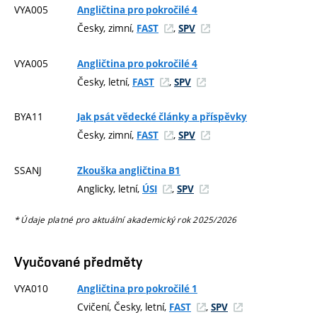
VYA005
Angličtina pro pokročilé 4
Česky, zimní,
,
FAST
SPV
VYA005
Angličtina pro pokročilé 4
Česky, letní,
,
FAST
SPV
BYA11
Jak psát vědecké články a příspěvky
Česky, zimní,
,
FAST
SPV
SSANJ
Zkouška angličtina B1
Anglicky, letní,
,
ÚSI
SPV
* Údaje platné pro aktuální akademický rok 2025/2026
Vyučované předměty
VYA010
Angličtina pro pokročilé 1
Cvičení, Česky, letní,
,
FAST
SPV