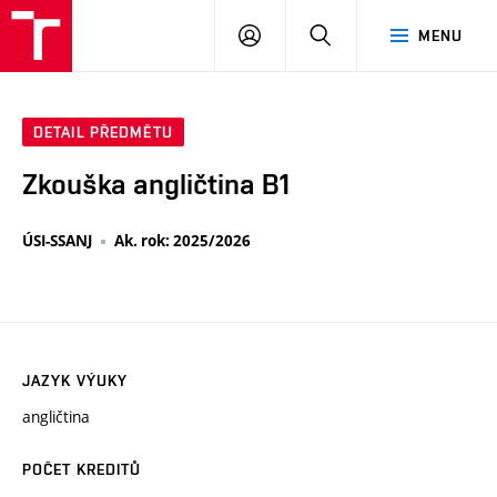
VUT
PŘIHLÁSIT
HLEDAT
MENU
SE
DETAIL PŘEDMĚTU
Zkouška angličtina B1
ÚSI-SSANJ
Ak. rok: 2025/2026
JAZYK VÝUKY
angličtina
POČET KREDITŮ