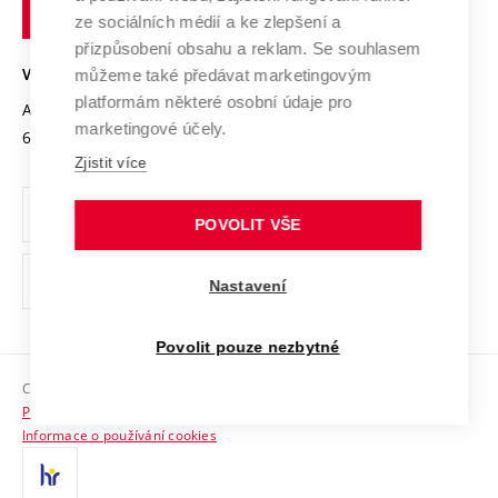
technické
Podnikavá univerzita / ContriBUTe
Mezinárodní dohody
ze sociálních médií a ke zlepšení a
Open Science
v
Bezpečná univerzita
přizpůsobení obsahu a reklam. Se souhlasem
Univerzitní sítě
Brně
Projekty
můžeme také předávat marketingovým
VYSOKÉ UČENÍ TECHNICKÉ V BRNĚ
Vyznamenání
platformám některé osobní údaje pro
Projekty ze strukturálních fondů
Antonínská 548/1
www.vut.cz
marketingové účely.
Organizační struktura
602 00 Brno
vut@vutbr.cz
Specifický výzkum
Zjistit více
Úřední deska
Ochrana osobních údajů
POVOLIT VŠE
(externí
Pracovní příležitosti
Nastavení
odkaz)
Podpora a rozvoj zaměstnanců a studujících
Povolit pouze nezbytné
Rovné příležitosti
Copyright © 2026 VUT
Sociální bezpečí
Prohlášení o přístupnosti
HR Award
Informace o používání cookies
Kontakty