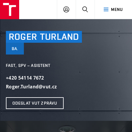
VUT
PŘIHLÁSIT
HLEDAT
MENU
SE
ROGER
TURLAND
BA.
FAST, SPV – ASISTENT
+420 54114 7672
Roger.Turland@vut.cz
ODESLAT VUT ZPRÁVU