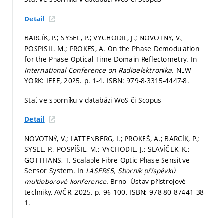
Detail
BARCÍK, P.; SYSEL, P.; VYCHODIL, J.; NOVOTNY, V.;
POSPISIL, M.; PROKES, A. On the Phase Demodulation
for the Phase Optical Time-Domain Reflectometry. In
International Conference on Radioelektronika.
NEW
YORK: IEEE, 2025.
p. 1-4.
ISBN: 979-8-3315-4447-8.
Stať ve sborníku v databázi WoS či Scopus
Detail
NOVOTNÝ, V.; LATTENBERG, I.; PROKEŠ, A.; BARCÍK, P.;
SYSEL, P.; POSPÍŠIL, M.; VYCHODIL, J.; SLAVÍČEK, K.;
GÖTTHANS, T. Scalable Fibre Optic Phase Sensitive
Sensor System. In
LASER65, Sborník příspěvků
multioborové konference.
Brno: Ústav přístrojové
techniky, AVČR, 2025.
p. 96-100.
ISBN: 978-80-87441-38-
1.