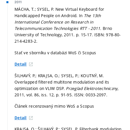
2011
MÁCHA, T.; SYSEL, P. New Virtual Keyboard for
Handicapped People on Android. In
The 13th
International Conference on Research in
Telecommunication Technologies RTT - 2011.
Brno
University of Technology, 2011.
p. 15-17.
ISBN: 978-80-
214-4283-2.
Stať ve sborníku v databázi WoS či Scopus
Detail
ŠILHAVÝ, P.; KRAJSA, O.; SYSEL, P.; KOUTNÝ, M.
Overlapped filtered multitone modulation and its
optimization on VLIW DSP.
Przeglad Elektrotechniczny,
2011, vol. 86, iss. 12,
p. 91-95.
ISSN: 0033-2097.
Článek recenzovaný mimo WoS a Scopus
Detail
KRAJSA, O.; ŠILHAVÝ, P.; SYSEL, P. Filterbank modulation