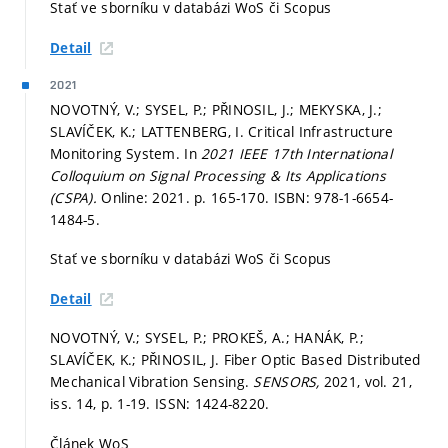
Stať ve sborníku v databázi WoS či Scopus
Detail
2021
NOVOTNÝ, V.; SYSEL, P.; PŘINOSIL, J.; MEKYSKA, J.;
SLAVÍČEK, K.; LATTENBERG, I. Critical Infrastructure
Monitoring System. In
2021 IEEE 17th International
Colloquium on Signal Processing & Its Applications
(CSPA).
Online: 2021.
p. 165-170.
ISBN: 978-1-6654-
1484-5.
Stať ve sborníku v databázi WoS či Scopus
Detail
NOVOTNÝ, V.; SYSEL, P.; PROKEŠ, A.; HANÁK, P.;
SLAVÍČEK, K.; PŘINOSIL, J. Fiber Optic Based Distributed
Mechanical Vibration Sensing.
SENSORS,
2021, vol. 21,
iss. 14,
p. 1-19.
ISSN: 1424-8220.
Článek WoS