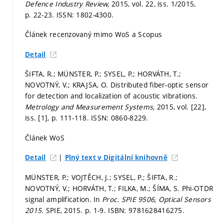
Defence Industry Review,
2015, vol. 22, iss. 1/2015,
p. 22-23.
ISSN: 1802-4300.
Článek recenzovaný mimo WoS a Scopus
Detail
ŠIFTA, R.; MÜNSTER, P.; SYSEL, P.; HORVÁTH, T.;
NOVOTNÝ, V.; KRAJSA, O. Distributed fiber-optic sensor
for detection and localization of acoustic vibrations.
Metrology and Measurement Systems,
2015, vol. [22],
iss. [1],
p. 111-118.
ISSN: 0860-8229.
Článek WoS
|
Detail
Plný text v Digitální knihovně
MÜNSTER, P.; VOJTĚCH, J.; SYSEL, P.; ŠIFTA, R.;
NOVOTNÝ, V.; HORVÁTH, T.; FILKA, M.; ŠÍMA, S. Phi-OTDR
signal amplification. In
Proc. SPIE 9506, Optical Sensors
2015.
SPIE, 2015.
p. 1-9.
ISBN: 9781628416275.