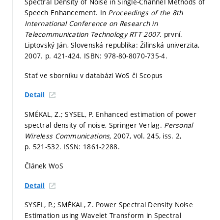
Spectral Density of Noise in Single-Channel Methods of
Speech Enhancement. In
Proceedings of the 8th
International Conference on Research in
Telecommunication Technology RTT 2007.
první.
Liptovský Ján, Slovenská republika: Žilinská univerzita,
2007.
p. 421-424.
ISBN: 978-80-8070-735-4.
Stať ve sborníku v databázi WoS či Scopus
Detail
SMÉKAL, Z.; SYSEL, P. Enhanced estimation of power
spectral density of noise, Springer Verlag.
Personal
Wireless Communications,
2007, vol. 245, iss. 2,
p. 521-532.
ISSN: 1861-2288.
Článek WoS
Detail
SYSEL, P.; SMÉKAL, Z. Power Spectral Density Noise
Estimation using Wavelet Transform in Spectral