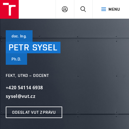
VUT
PŘIHLÁSIT
HLEDAT
MENU
SE
doc. Ing.
PETR
SYSEL
Ph.D.
FEKT, UTKO – DOCENT
+420 54114 6938
sysel@vut.cz
ODESLAT VUT ZPRÁVU