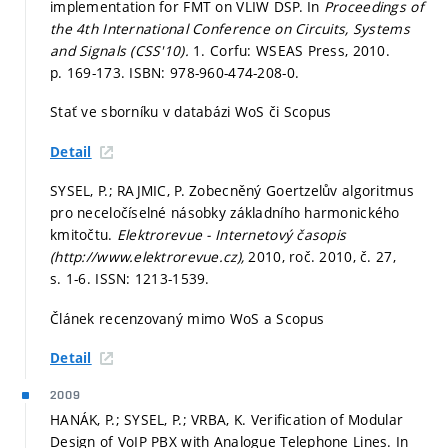
implementation for FMT on VLIW DSP. In
Proceedings of
the 4th International Conference on Circuits, Systems
and Signals (CSS'10).
1. Corfu: WSEAS Press, 2010.
p. 169-173.
ISBN: 978-960-474-208-0.
Stať ve sborníku v databázi WoS či Scopus
Detail
SYSEL, P.; RAJMIC, P. Zobecněný Goertzelův algoritmus
pro neceločíselné násobky základního harmonického
kmitočtu.
Elektrorevue - Internetový časopis
(http://www.elektrorevue.cz),
2010, roč. 2010, č. 27,
s. 1-6.
ISSN: 1213-1539.
Článek recenzovaný mimo WoS a Scopus
Detail
2009
HANÁK, P.; SYSEL, P.; VRBA, K. Verification of Modular
Design of VoIP PBX with Analogue Telephone Lines. In