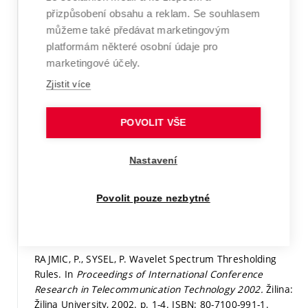
Detail
přizpůsobení obsahu a reklam. Se souhlasem
můžeme také předávat marketingovým
ROZSÍVAL, L., SYSEL, P. Vzdálené řízení a kontrola
platformám některé osobní údaje pro
průmyslových zařízení GSM modemy.
Elektrorevue -
marketingové účely.
Internetový časopis (http://www.elektrorevue.cz),
2002,
roč. 2002, č. 43,
s. 1-10.
ISSN: 1213-1539.
Zjistit více
Článek recenzovaný mimo WoS a Scopus
POVOLIT VŠE
Detail
Nastavení
MOUČKA, P., SYSEL, P., HUJKA, P.
SISw - Studijní a
informační systém WWW.
2002.
Povolit pouze nezbytné
Software
Detail
RAJMIC, P., SYSEL, P. Wavelet Spectrum Thresholding
Rules. In
Proceedings of International Conference
Research in Telecommunication Technology 2002.
Žilina:
Žilina University, 2002.
p. 1-4.
ISBN: 80-7100-991-1.