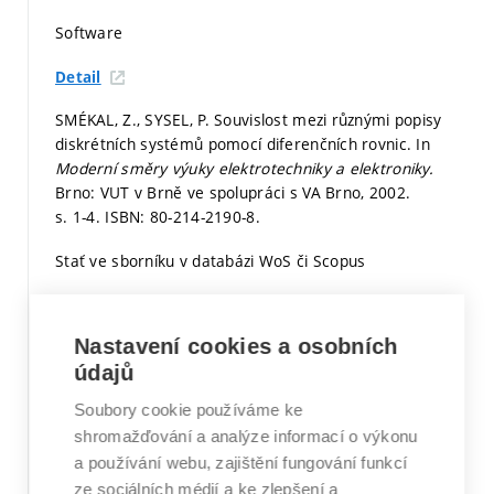
Software
Detail
SMÉKAL, Z., SYSEL, P. Souvislost mezi různými popisy
diskrétních systémů pomocí diferenčních rovnic. In
Moderní směry výuky elektrotechniky a elektroniky.
Brno: VUT v Brně ve spolupráci s VA Brno, 2002.
s. 1-4.
ISBN: 80-214-2190-8.
Stať ve sborníku v databázi WoS či Scopus
Detail
Nastavení cookies a osobních
SMÉKAL, Z., SYSEL, P. Implementace algoritmů na
údajů
signálových procesorech typu VLIW.
Elektrorevue -
Internetový časopis (http://www.elektrorevue.cz),
2002,
Soubory cookie používáme ke
roč. 2002, č. 41,
s. 1-8.
ISSN: 1213-1539.
shromažďování a analýze informací o výkonu
a používání webu, zajištění fungování funkcí
Článek recenzovaný mimo WoS a Scopus
ze sociálních médií a ke zlepšení a