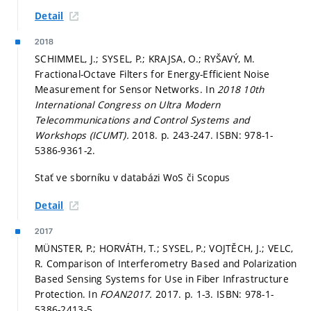
Detail
2018
SCHIMMEL, J.; SYSEL, P.; KRAJSA, O.; RYŠAVÝ, M.
Fractional-Octave Filters for Energy-Efficient Noise
Measurement for Sensor Networks. In
2018 10th
International Congress on Ultra Modern
Telecommunications and Control Systems and
Workshops (ICUMT).
2018.
p. 243-247.
ISBN: 978-1-
5386-9361-2.
Stať ve sborníku v databázi WoS či Scopus
Detail
2017
MÜNSTER, P.; HORVÁTH, T.; SYSEL, P.; VOJTĚCH, J.; VELC,
R. Comparison of Interferometry Based and Polarization
Based Sensing Systems for Use in Fiber Infrastructure
Protection. In
FOAN2017.
2017.
p. 1-3.
ISBN: 978-1-
5386-2413-5.