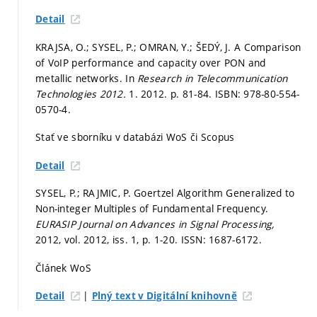
Detail
KRAJSA, O.; SYSEL, P.; OMRAN, Y.; ŠEDÝ, J. A Comparison
of VoIP performance and capacity over PON and
metallic networks. In
Research in Telecommunication
Technologies 2012.
1. 2012.
p. 81-84.
ISBN: 978-80-554-
0570-4.
Stať ve sborníku v databázi WoS či Scopus
Detail
SYSEL, P.; RAJMIC, P. Goertzel Algorithm Generalized to
Non-integer Multiples of Fundamental Frequency.
EURASIP Journal on Advances in Signal Processing,
2012, vol. 2012, iss. 1,
p. 1-20.
ISSN: 1687-6172.
Článek WoS
|
Detail
Plný text v Digitální knihovně