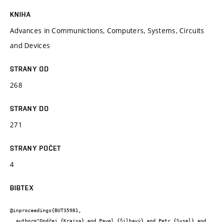
KNIHA
Advances in Communictions, Computers, Systems, Circuits
and Devices
STRANY OD
268
STRANY DO
271
STRANY POČET
4
BIBTEX
@inproceedings{BUT35981,

  author="Ondřej {Krajsa} and Pavel {Šilhavý} and Petr {Sysel} and 