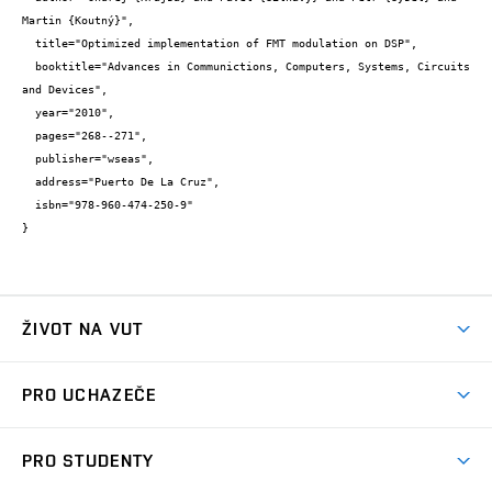
Martin {Koutný}",

  title="Optimized implementation of FMT modulation on DSP",

  booktitle="Advances in Communictions, Computers, Systems, Circuits 
and Devices",

  year="2010",

  pages="268--271",

  publisher="wseas",

  address="Puerto De La Cruz",

  isbn="978-960-474-250-9"

}
ŽIVOT NA VUT
Atmosféra VUT
PRO UCHAZEČE
Prostory školy
Proč na VUT
Koleje
PRO STUDENTY
Studijní programy
Stravování