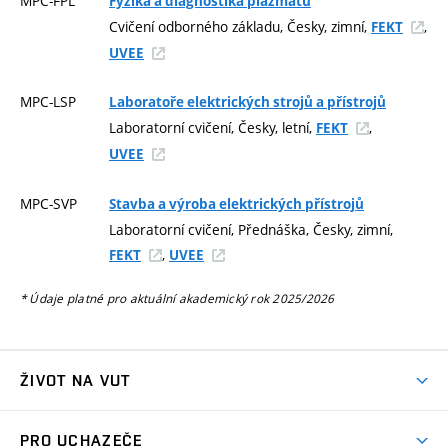
MPC-FPL
Fyzika a diagnostika plazmatu
Cvičení odborného základu, Česky, zimní,
,
FEKT
UVEE
MPC-LSP
Laboratoře elektrických strojů a přístrojů
Laboratorní cvičení, Česky, letní,
,
FEKT
UVEE
MPC-SVP
Stavba a výroba elektrických přístrojů
Laboratorní cvičení, Přednáška, Česky, zimní,
,
FEKT
UVEE
* Údaje platné pro aktuální akademický rok 2025/2026
ŽIVOT NA VUT
Atmosféra VUT
PRO UCHAZEČE