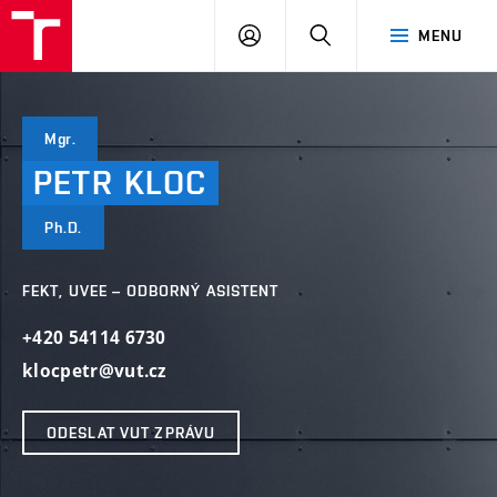
VUT
PŘIHLÁSIT
HLEDAT
MENU
SE
Mgr.
PETR
KLOC
Ph.D.
FEKT, UVEE – ODBORNÝ ASISTENT
+420 54114 6730
klocpetr@vut.cz
ODESLAT VUT ZPRÁVU