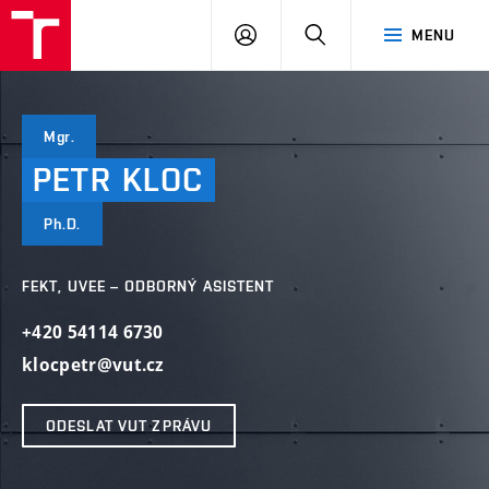
VUT
PŘIHLÁSIT
HLEDAT
MENU
SE
Mgr.
PETR
KLOC
Ph.D.
FEKT, UVEE – ODBORNÝ ASISTENT
+420 54114 6730
klocpetr@vut.cz
ODESLAT VUT ZPRÁVU