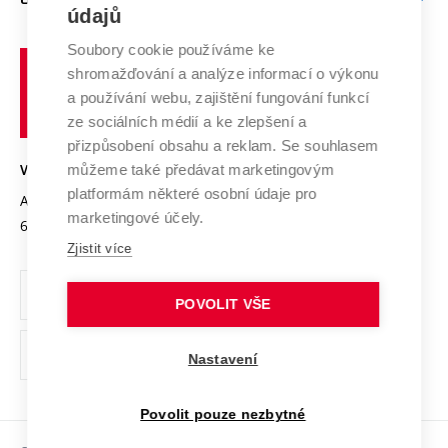
Doktorské studium
Podpora podnikání
E-přihláška
údajů
Zahraniční spolupráce
Systém zajišťování kvality výzkumu
Profil univerzity
Spolupráce se školami
Soubory cookie používáme ke
Vysoké
Výzkumné infrastruktury
shromažďování a analýze informací o výkonu
Udržitelná univerzita
učení
Služby univerzity
Transfer znalostí
a používání webu, zajištění fungování funkcí
technické
Podnikavá univerzita / ContriBUTe
Mezinárodní dohody
ze sociálních médií a ke zlepšení a
Open Science
v
Bezpečná univerzita
přizpůsobení obsahu a reklam. Se souhlasem
Univerzitní sítě
Brně
Projekty
můžeme také předávat marketingovým
VYSOKÉ UČENÍ TECHNICKÉ V BRNĚ
Vyznamenání
platformám některé osobní údaje pro
Projekty ze strukturálních fondů
Antonínská 548/1
www.vut.cz
marketingové účely.
Organizační struktura
602 00 Brno
vut@vutbr.cz
Specifický výzkum
Zjistit více
Úřední deska
Ochrana osobních údajů
POVOLIT VŠE
(externí
Pracovní příležitosti
Nastavení
odkaz)
Podpora a rozvoj zaměstnanců a studujících
Povolit pouze nezbytné
Rovné příležitosti