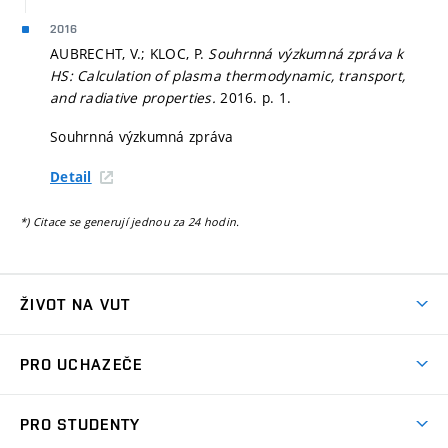
2016
AUBRECHT, V.; KLOC, P.
Souhrnná výzkumná zpráva k
HS: Calculation of plasma thermodynamic, transport,
and radiative properties.
2016.
p. 1.
Souhrnná výzkumná zpráva
Detail
*) Citace se generují jednou za 24 hodin.
ŽIVOT NA VUT
Atmosféra VUT
PRO UCHAZEČE
Prostory školy
Proč na VUT
Koleje
PRO STUDENTY
Studijní programy