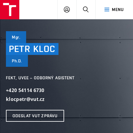
VUT
PŘIHLÁSIT
HLEDAT
MENU
SE
Mgr.
PETR
KLOC
Ph.D.
FEKT, UVEE – ODBORNÝ ASISTENT
+420 54114 6730
klocpetr@vut.cz
ODESLAT VUT ZPRÁVU