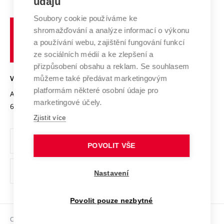
údajů
Zahraniční spolupráce
Systém zajišťování kvality výzkumu
Profil univerzity
Spolupráce se školami
Soubory cookie používáme ke
Vysoké
Výzkumné infrastruktury
shromažďování a analýze informací o výkonu
Udržitelná univerzita
učení
Služby univerzity
Transfer znalostí
a používání webu, zajištění fungování funkcí
technické
Podnikavá univerzita / ContriBUTe
Mezinárodní dohody
ze sociálních médií a ke zlepšení a
Open Science
v
Bezpečná univerzita
přizpůsobení obsahu a reklam. Se souhlasem
Univerzitní sítě
Brně
Projekty
můžeme také předávat marketingovým
VYSOKÉ UČENÍ TECHNICKÉ V BRNĚ
Vyznamenání
platformám některé osobní údaje pro
Projekty ze strukturálních fondů
Antonínská 548/1
www.vut.cz
marketingové účely.
Organizační struktura
602 00 Brno
vut@vutbr.cz
Specifický výzkum
Zjistit více
Úřední deska
Ochrana osobních údajů
POVOLIT VŠE
(externí
Pracovní příležitosti
Nastavení
odkaz)
Podpora a rozvoj zaměstnanců a studujících
Povolit pouze nezbytné
Rovné příležitosti
Copyright © 2026 VUT
Sociální bezpečí