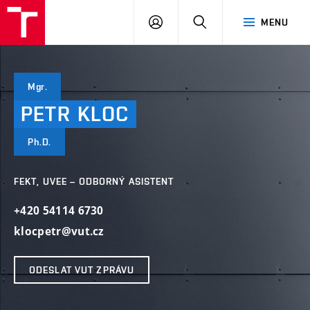
VUT
PŘIHLÁSIT
HLEDAT
MENU
SE
Mgr.
PETR
KLOC
Ph.D.
FEKT, UVEE – ODBORNÝ ASISTENT
+420 54114 6730
klocpetr@vut.cz
ODESLAT VUT ZPRÁVU