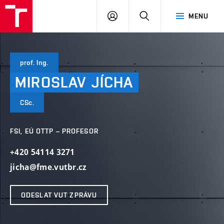
VUT
PŘIHLÁSIT
HLEDAT
MENU
SE
prof. Ing.
MIROSLAV
JÍCHA
CSc.
FSI, EÚ OTTP – PROFESOR
+420 54114 3271
jicha@fme.vutbr.cz
ODESLAT VUT ZPRÁVU