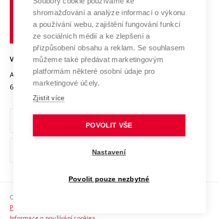
Spolupráce se školami
Soubory cookie používáme ke
Vysoké
Výzkumné infrastruktury
shromažďování a analýze informací o výkonu
Udržitelná univerzita
učení
Služby univerzity
Transfer znalostí
a používání webu, zajištění fungování funkcí
technické
Podnikavá univerzita / ContriBUTe
Mezinárodní dohody
ze sociálních médií a ke zlepšení a
Open Science
v
Bezpečná univerzita
přizpůsobení obsahu a reklam. Se souhlasem
Univerzitní sítě
Brně
Projekty
můžeme také předávat marketingovým
VYSOKÉ UČENÍ TECHNICKÉ V BRNĚ
Vyznamenání
platformám některé osobní údaje pro
Projekty ze strukturálních fondů
Antonínská 548/1
www.vut.cz
marketingové účely.
Organizační struktura
602 00 Brno
vut@vutbr.cz
Specifický výzkum
Zjistit více
Úřední deska
Ochrana osobních údajů
POVOLIT VŠE
(externí
Pracovní příležitosti
Nastavení
odkaz)
Podpora a rozvoj zaměstnanců a studujících
Povolit pouze nezbytné
Rovné příležitosti
Copyright © 2026 VUT
Sociální bezpečí
Prohlášení o přístupnosti
HR Award
Informace o používání cookies