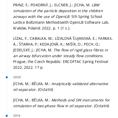
PRINZ, F.; POKORNÝ, J.; ELCNER, J.; JÍCHA, M.
LBM
simulation of the particle deposition in the children
airways with the use of OpenLB.
5th Spring School
Lattice Boltzmann Methodswith OpenLB Software Lab,
Kraków, Poland: 2022.
p. 1 (1 s.).
LÍZAL, F.; CABALKA, M.; LÍZALOVÁ ŠUJANSKÁ, E.; FARKAS,
Á.; ŠTARHA, P.; KEDAJOVÁ, K.; MIŠÍK, O.; PECH, O.;
JEDELSKÝ, J.; JÍCHA, M.
The flow of rigid glass fibres in
an airway bifurcation under steady flow conditions.
Prague, the Czech Republic: ERCOFTAC Spring Festival
2022, 2022. 17 p.
2020
JÍCHA, M.; BĚLKA, M.:
Analytically validated alternative
oil separator
. (Ostatní)
JÍCHA, M.; BĚLKA, M.:
Methods and SW instruments for
simulation of two-phase flow in oil separator
. (Ostatní)
2014