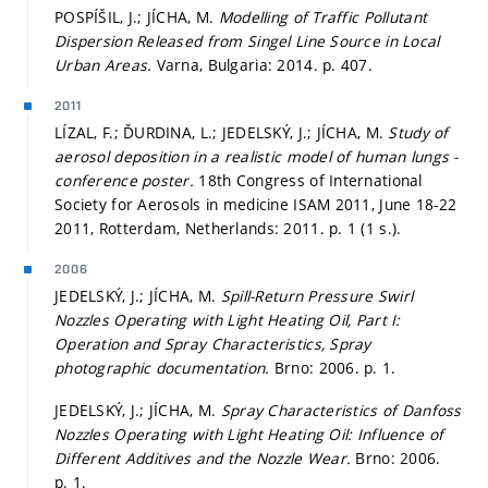
POSPÍŠIL, J.; JÍCHA, M.
Modelling of Traffic Pollutant
Dispersion Released from Singel Line Source in Local
Urban Areas.
Varna, Bulgaria: 2014.
p. 407.
2011
LÍZAL, F.; ĎURDINA, L.; JEDELSKÝ, J.; JÍCHA, M.
Study of
aerosol deposition in a realistic model of human lungs -
conference poster.
18th Congress of International
Society for Aerosols in medicine ISAM 2011, June 18-22
2011, Rotterdam, Netherlands: 2011.
p. 1 (1 s.).
2006
JEDELSKÝ, J.; JÍCHA, M.
Spill-Return Pressure Swirl
Nozzles Operating with Light Heating Oil, Part I:
Operation and Spray Characteristics, Spray
photographic documentation.
Brno: 2006.
p. 1.
JEDELSKÝ, J.; JÍCHA, M.
Spray Characteristics of Danfoss
Nozzles Operating with Light Heating Oil: Influence of
Different Additives and the Nozzle Wear.
Brno: 2006.
p. 1.