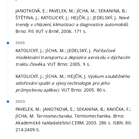
JANOTKOVÁ, E.; PAVELEK, M.; JÍCHA, M.; SEKANINA, B.;
ŠTĚTINA, J.; KATOLICKÝ, J.; HEJČÍK, J.; JEDELSKÝ, J.
Nové
trendy v chlazení, klimatizaci a diagnostice automobilů.
Brno: FIS VUT v Brně, 2006. 171 s.
2005
KATOLICKÝ, J.; JÍCHA, M.; JEDELSKÝ, J.
Počítačové
modelování transportu a depozice aerosolu v dýchacím
traktu člověka.
VUT Brno: 2005. 9 s.
KATOLICKÝ, J.; JÍCHA, M.; HEJČÍK, J.
Výzkum souběžného
odsiřování spalin a vývoj technologie pro jeho
průmyslovou aplikaci.
VUT Brno: 2005. 80 s.
2003
PAVELEK, M.; JANOTKOVÁ, E.; SEKANINA, B.; KAVIČKA, F.;
JÍCHA, M.
Termomechanika.
Termomechanika. Brno:
Akademické nakladatelství CERM, 2003. 286 s. ISBN: 80-
214-2409-5.