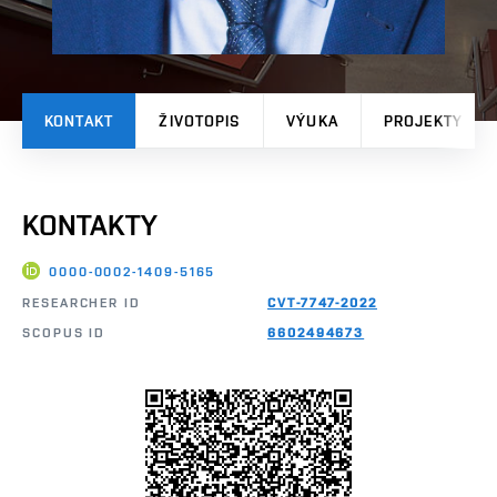
KONTAKT
ŽIVOTOPIS
VÝUKA
PROJEKTY
KONTAKTY
0000-0002-1409-5165
RESEARCHER ID
CVT-7747-2022
SCOPUS ID
6602494673