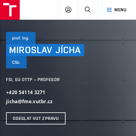
VUT
PŘIHLÁSIT
HLEDAT
MENU
SE
prof. Ing.
MIROSLAV
JÍCHA
CSc.
FSI, EÚ OTTP – PROFESOR
+420 54114 3271
jicha@fme.vutbr.cz
ODESLAT VUT ZPRÁVU