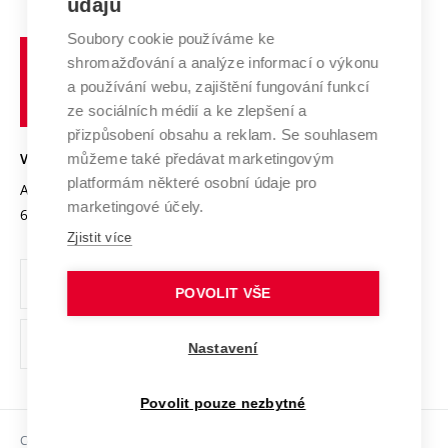
údajů
Zahraniční spolupráce
Systém zajišťování kvality výzkumu
Profil univerzity
Spolupráce se školami
Soubory cookie používáme ke
Vysoké
Výzkumné infrastruktury
shromažďování a analýze informací o výkonu
Udržitelná univerzita
učení
Služby univerzity
Transfer znalostí
a používání webu, zajištění fungování funkcí
technické
Podnikavá univerzita / ContriBUTe
Mezinárodní dohody
ze sociálních médií a ke zlepšení a
Open Science
v
Bezpečná univerzita
přizpůsobení obsahu a reklam. Se souhlasem
Univerzitní sítě
Brně
Projekty
můžeme také předávat marketingovým
VYSOKÉ UČENÍ TECHNICKÉ V BRNĚ
Vyznamenání
platformám některé osobní údaje pro
Projekty ze strukturálních fondů
Antonínská 548/1
www.vut.cz
marketingové účely.
Organizační struktura
602 00 Brno
vut@vutbr.cz
Specifický výzkum
Zjistit více
Úřední deska
Ochrana osobních údajů
POVOLIT VŠE
(externí
Pracovní příležitosti
Nastavení
odkaz)
Podpora a rozvoj zaměstnanců a studujících
Povolit pouze nezbytné
Rovné příležitosti
Copyright © 2026 VUT
Sociální bezpečí