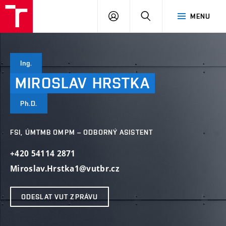
VUT
PŘIHLÁSIT
HLEDAT
MENU
SE
Ing.
MIROSLAV
HRSTKA
Ph.D.
FSI, ÚMTMB OMPM – ODBORNÝ ASISTENT
+420 54114 2871
Miroslav.Hrstka1@vutbr.cz
ODESLAT VUT ZPRÁVU