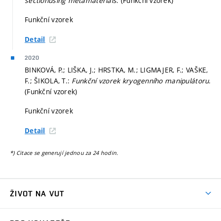
section​ using metamaterials​
. (Funkční vzorek)
Funkční vzorek
Detail
2020
BINKOVÁ, P.; LIŠKA, J.; HRSTKA, M.; LIGMAJER, F.; VAŠKE,
F.; ŠIKOLA, T.:
Funkční vzorek kryogenního manipulátoru
.
(Funkční vzorek)
Funkční vzorek
Detail
*) Citace se generují jednou za 24 hodin.
ŽIVOT NA VUT
Atmosféra VUT