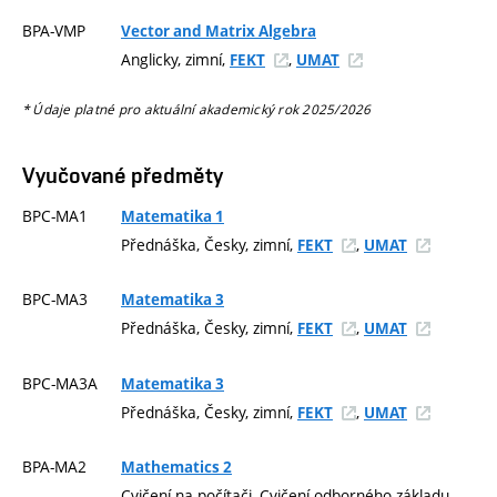
BPA-VMP
Vector and Matrix Algebra
Anglicky, zimní,
,
FEKT
UMAT
* Údaje platné pro aktuální akademický rok 2025/2026
Vyučované předměty
BPC-MA1
Matematika 1
Přednáška, Česky, zimní,
,
FEKT
UMAT
BPC-MA3
Matematika 3
Přednáška, Česky, zimní,
,
FEKT
UMAT
BPC-MA3A
Matematika 3
Přednáška, Česky, zimní,
,
FEKT
UMAT
BPA-MA2
Mathematics 2
Cvičení na počítači, Cvičení odborného základu,