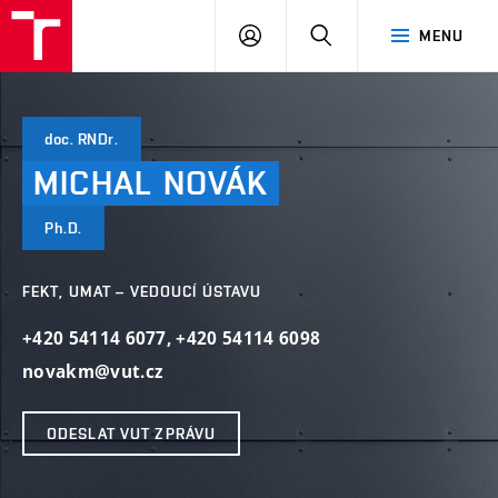
VUT
PŘIHLÁSIT
HLEDAT
MENU
SE
doc. RNDr.
MICHAL
NOVÁK
Ph.D.
FEKT, UMAT – VEDOUCÍ ÚSTAVU
+420 54114 6077
,
+420 54114 6098
novakm@vut.cz
ODESLAT VUT ZPRÁVU