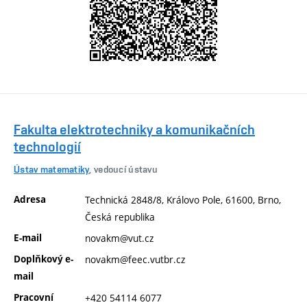
Fakulta elektrotechniky a komunikačních
technologií
Ústav matematiky
, vedoucí ústavu
Adresa
Technická 2848/8, Královo Pole, 61600, Brno,
Česká republika
E-mail
novakm@vut.cz
Doplňkový e-
novakm@feec.vutbr.cz
mail
Pracovní
+420 54114 6077