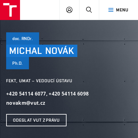
VUT
PŘIHLÁSIT
HLEDAT
MENU
SE
doc. RNDr.
MICHAL
NOVÁK
Ph.D.
FEKT, UMAT – VEDOUCÍ ÚSTAVU
+420 54114 6077
,
+420 54114 6098
novakm@vut.cz
ODESLAT VUT ZPRÁVU