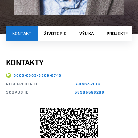
KONTAKT
ŽIVOTOPIS
VÝUKA
PROJEKTY
KONTAKTY
0000-0003-3309-8748
RESEARCHER ID
C-9867-2013
SCOPUS ID
55385598200