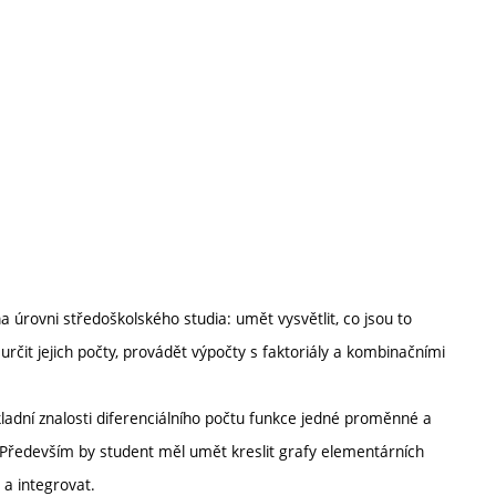
a úrovni středoškolského studia: umět vysvětlit, co jsou to
čit jejich počty, provádět výpočty s faktoriály a kombinačními
dní znalosti diferenciálního počtu funkce jedné proměnné a
Především by student měl umět kreslit grafy elementárních
 a integrovat.