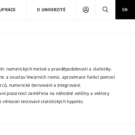
PŘIHLÁSIT
HLEDAT
UPRÁCE
O UNIVERZITĚ
EN
SE
n: numerických metod a pravděpodobnosti a statistiky.
nic a soustav lineárních rovnic, aproximace funkcí pomocí
ců, numerické derivování a integrování.
vní pozornost zaměřena na náhodné veličiny a vektory
e věnován testování statistických hypotéz.