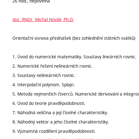
26 hod., nepovinná
doc. RNDr. Michal Novák, Ph.D.
Orientační osnova přednášek (bez zohlednění státních svátků)
1. Úvod do numerické matematiky. Soustavy lineárních rovnic.
2. Numerické řešení nelineárních rovnic.
3. Soustavy nelineárních rovnic.
4. Interpolační polynom. Splajn.
5. Metoda nejmenších čtverců. Numerické derivování a integrov
6. Úvod do teorie pravděpodobnosti.
7. Náhodná veličina a její číselné charakteristiky.
8. Náhodný vektor a jeho číselné charakteristiky.
9. Významná rozdělení pravděpodobnosti.