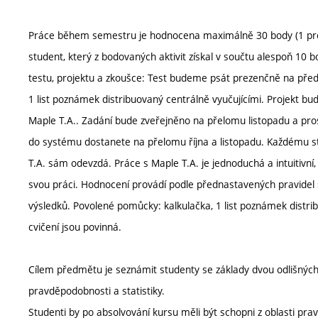
Práce během semestru je hodnocena maximálně 30 body (1 proje
student, který z bodovaných aktivit získal v součtu alespoň 10
testu, projektu a zkoušce: Test budeme psát prezenčně na pře
1 list poznámek distribuovaný centrálně vyučujícími. Projekt b
Maple T.A.. Zadání bude zveřejněno na přelomu listopadu a pro
do systému dostanete na přelomu října a listopadu. Každému stu
T.A. sám odevzdá. Práce s Maple T.A. je jednoduchá a intuitivní
svou práci. Hodnocení provádí podle přednastavených pravidel 
výsledků. Povolené pomůcky: kalkulačka, 1 list poznámek distri
cvičení jsou povinná.
Cílem předmětu je seznámit studenty se základy dvou odlišnýc
pravděpodobnosti a statistiky.
Studenti by po absolvování kursu měli být schopni z oblasti prav