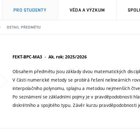
PRO STUDENTY
VĚDA A VÝZKUM
SPOL
DETAIL PŘEDMĚTU
FEKT-BPC-MA3
Ak. rok: 2025/2026
Obsahem předmětu jsou základy dvou matematických disciplí
V části numerické metody se probírá řešení nelineárních rov
interpolačního polynomu, splajnu a metodou nejmenších čtver
Po seznámení se základními pojmy je v pravděpodobnosti hla
diskrétního a spojitého typu. Závěr kurzu pravděpodobnosti j