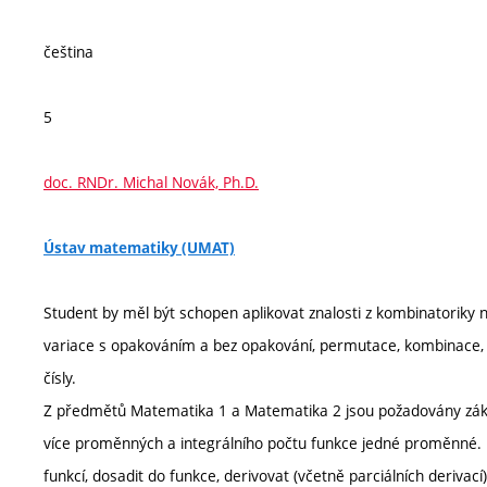
čeština
5
doc. RNDr. Michal Novák, Ph.D.
Ústav matematiky (UMAT)
Student by měl být schopen aplikovat znalosti z kombinatoriky n
variace s opakováním a bez opakování, permutace, kombinace, ur
čísly.
Z předmětů Matematika 1 a Matematika 2 jsou požadovány zákla
více proměnných a integrálního počtu funkce jedné proměnné. 
funkcí, dosadit do funkce, derivovat (včetně parciálních derivací)