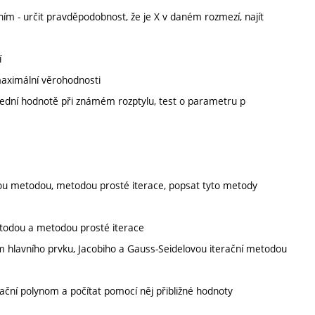
ím - určit pravděpodobnost, že je X v daném rozmezí, najít
í
aximální věrohodnosti
střední hodnotě při známém rozptylu, test o parametru p
:
ovou metodou, metodou prosté iterace, popsat tyto metody
etodou a metodou prosté iterace
em hlavního prvku, Jacobiho a Gauss-Seidelovou iterační metodou
ční polynom a počítat pomocí něj přibližné hodnoty