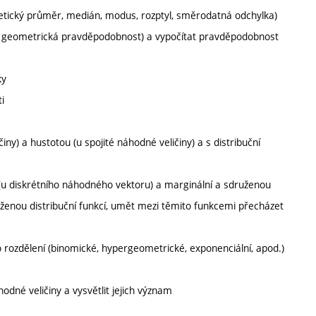
tmetický průměr, medián, modus, rozptyl, směrodatná odchylka)
tní, geometrická pravděpodobnost) a vypočítat pravděpodobnost
ky
i
ny) a hustotou (u spojité náhodné veličiny) a s distribuční
(u diskrétního náhodného vektoru) a marginální a sdruženou
uženou distribuční funkcí, umět mezi těmito funkcemi přecházet
 rozdělení (binomické, hypergeometrické, exponenciální, apod.)
odné veličiny a vysvětlit jejich význam