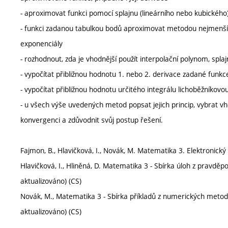
- aproximovat funkci pomocí splajnu (lineárního nebo kubického
- funkci zadanou tabulkou bodů aproximovat metodou nejmenší
exponenciály
- rozhodnout, zda je vhodnější použít interpolační polynom, spl
- vypočítat přibližnou hodnotu 1. nebo 2. derivace zadané fun
- vypočítat přibližnou hodnotu určitého integrálu lichoběžník
- u všech výše uvedených metod popsat jejich princip, vybrat v
konvergenci a zdůvodnit svůj postup řešení.
Fajmon, B., Hlavičková, I., Novák, M. Matematika 3. Elektronick
Hlavičková, I., Hliněná, D. Matematika 3 - Sbírka úloh z pravdě
aktualizováno) (CS)
Novák, M., Matematika 3 - Sbírka příkladů z numerických metod
aktualizováno) (CS)