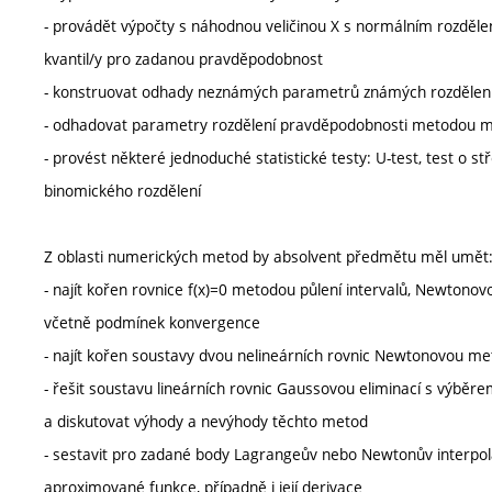
- provádět výpočty s náhodnou veličinou X s normálním rozdělen
kvantil/y pro zadanou pravděpodobnost
- konstruovat odhady neznámých parametrů známých rozdělen
- odhadovat parametry rozdělení pravděpodobnosti metodou m
- provést některé jednoduché statistické testy: U-test, test o 
binomického rozdělení
Z oblasti numerických metod by absolvent předmětu měl umět
- najít kořen rovnice f(x)=0 metodou půlení intervalů, Newton
včetně podmínek konvergence
- najít kořen soustavy dvou nelineárních rovnic Newtonovou m
- řešit soustavu lineárních rovnic Gaussovou eliminací s výběr
a diskutovat výhody a nevýhody těchto metod
- sestavit pro zadané body Lagrangeův nebo Newtonův interpola
aproximované funkce, případně i její derivace