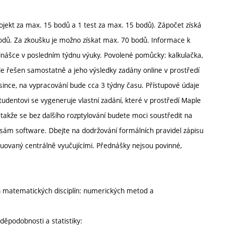
kt za max. 15 bodů a 1 test za max. 15 bodů). Zápočet získá
 bodů. Za zkoušku je možno získat max. 70 bodů. Informace k
dnášce v posledním týdnu výuky. Povolené pomůcky: kalkulačka,
ude řešen samostatně a jeho výsledky zadány online v prostředí
since, na vypracování bude cca 3 týdny času. Přístupové údaje
dentovi se vygeneruje vlastní zadání, které v prostředí Maple
, takže se bez dalšího rozptylování budete moci soustředit na
sám software. Dbejte na dodržování formálních pravidel zápisu
buovaný centrálně vyučujícími. Přednášky nejsou povinné,
h matematických disciplín: numerických metod a
děpodobnosti a statistiky: