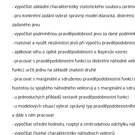
- vypočítat základní charakteristiky statistického souboru (ari
- pro konkrétní zadání vybrat správný model (klasická, diskré
zadaného jevu
- vypočítat podmíněnou pravděpodobnost jevu za dané podmín
- rozeznat a využít nezávislost jevů při výpočtu pravděpodobnost
- aplikovat větu o úplné pravděpodobnosti a Bayesův vzorec
- pracovat s pravděpodobnostní funkcí (u diskrétní náhodné veliči
funkcí, určit jednu na základě znalosti druhé
- pracovat s marginální a sdruženou pravděpodobnostní funkcí 
hustotou (u spojitého náhodného vektoru) a s marginální a sdr
- u jednoduchých příkladů sestavit pravděpodobnostní funkci
- u modelových situací vybrat správný typ pravděpodobnostního
a dále s ním pracovat
- vypočítat střední hodnotu, rozptyl a směrodatnou odchylku náh
- vypočítat číselné charakteristiky náhodných vektorů