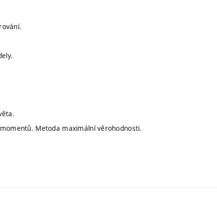
rování.
ely.
věta.
da momentů. Metoda maximální věrohodnosti.