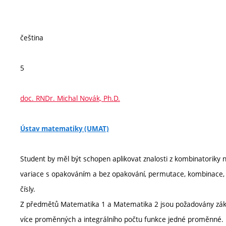
čeština
5
doc. RNDr. Michal Novák, Ph.D.
Ústav matematiky (UMAT)
Student by měl být schopen aplikovat znalosti z kombinatoriky n
variace s opakováním a bez opakování, permutace, kombinace, ur
čísly.
Z předmětů Matematika 1 a Matematika 2 jsou požadovány zákla
více proměnných a integrálního počtu funkce jedné proměnné. 