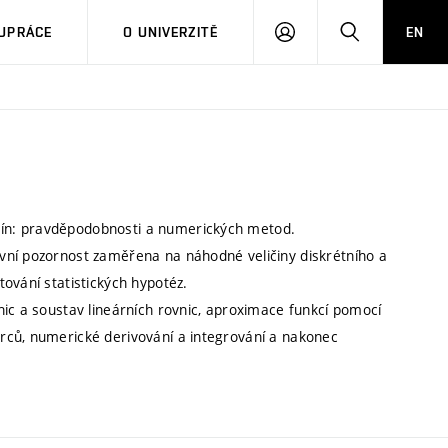
PŘIHLÁSIT
HLEDAT
UPRÁCE
O UNIVERZITĚ
EN
SE
ín: pravděpodobnosti a numerických metod.
vní pozornost zaměřena na náhodné veličiny diskrétního a
ování statistických hypotéz.
nic a soustav lineárních rovnic, aproximace funkcí pomocí
rců, numerické derivování a integrování a nakonec