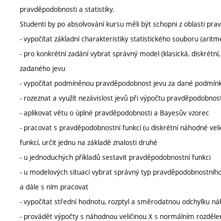
pravděpodobnosti a statistiky.
Studenti by po absolvování kursu měli být schopni z oblasti prav
- vypočítat základní charakteristiky statistického souboru (ari
- pro konkrétní zadání vybrat správný model (klasická, diskré
zadaného jevu
- vypočítat podmíněnou pravděpodobnost jevu za dané podmín
- rozeznat a využít nezávislost jevů při výpočtu pravděpodobnost
- aplikovat větu o úplné pravděpodobnosti a Bayesův vzorec
- pracovat s pravděpodobnostní funkcí (u diskrétní náhodné veliči
funkcí, určit jednu na základě znalosti druhé
- u jednoduchých příkladů sestavit pravděpodobnostní funkci
- u modelových situací vybrat správný typ pravděpodobnostního
a dále s ním pracovat
- vypočítat střední hodnotu, rozptyl a směrodatnou odchylku náh
- provádět výpočty s náhodnou veličinou X s normálním rozdělen