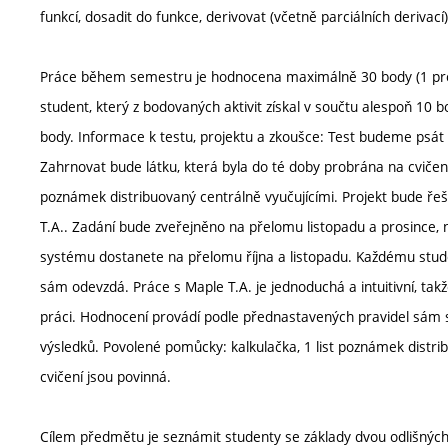
funkcí, dosadit do funkce, derivovat (včetně parciálních derivací)
Práce během semestru je hodnocena maximálně 30 body (1 proje
student, který z bodovaných aktivit získal v součtu alespoň 
body. Informace k testu, projektu a zkoušce: Test budeme psá
Zahrnovat bude látku, která byla do té doby probrána na cvičen
poznámek distribuovaný centrálně vyučujícími. Projekt bude ře
T.A.. Zadání bude zveřejněno na přelomu listopadu a prosince, 
systému dostanete na přelomu října a listopadu. Každému studen
sám odevzdá. Práce s Maple T.A. je jednoduchá a intuitivní, tak
práci. Hodnocení provádí podle přednastavených pravidel sám s
výsledků. Povolené pomůcky: kalkulačka, 1 list poznámek distri
cvičení jsou povinná.
Cílem předmětu je seznámit studenty se základy dvou odlišnýc