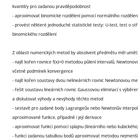
kvantil/y pro zadanou pravděpodobnost
- aproximovat binomické rozdělení pomocí normálního rozdělen
- provést některé jednoduché statistické testy: U-test, test o 
binomického rozdělení
Z oblasti numerických metod by absolvent předmětu měl umět
- najít kořen rovnice f(x)=0 metodou půlení intervalů, Newton
včetně podmínek konvergence
- najít kořen soustavy dvou nelineárních rovnic Newtonovou m
- řešit soustavu lineárních rovnic Gaussovou eliminací s výběr
a diskutovat výhody a nevýhody těchto metod
- sestavit pro zadané body Lagrangeův nebo Newtonův interpola
aproximované funkce, případně i její derivace
- aproximovat funkci pomocí splajnu (lineárního nebo kubického
- funkci zadanou tabulkou bodů aproximovat metodou nejmenší