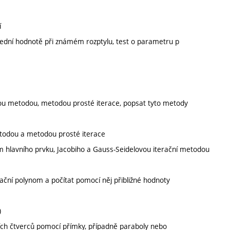
í
střední hodnotě při známém rozptylu, test o parametru p
:
ovou metodou, metodou prosté iterace, popsat tyto metody
etodou a metodou prosté iterace
em hlavního prvku, Jacobiho a Gauss-Seidelovou iterační metodou
ční polynom a počítat pomocí něj přibližné hodnoty
)
ch čtverců pomocí přímky, případně paraboly nebo