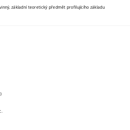
inný, základní teoretický předmět profilujícího základu
)
c.