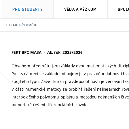
PRO STUDENTY
VĚDA A VÝZKUM
SPOL
DETAIL PŘEDMĚTU
FEKT-BPC-MA3A
Ak. rok: 2025/2026
Obsahem předmětu jsou základy dvou matematických discipl
Po seznámení se základními pojmy je v pravděpodobnosti hla
spojitého typu. Závěr kurzu pravděpodobnosti je věnován test
V části numerické metody se probírá řešení nelineárních rov
interpolačního polynomu, splajnu a metodou nejmenších čtve
numerické řešení diferenciálních rovnic.