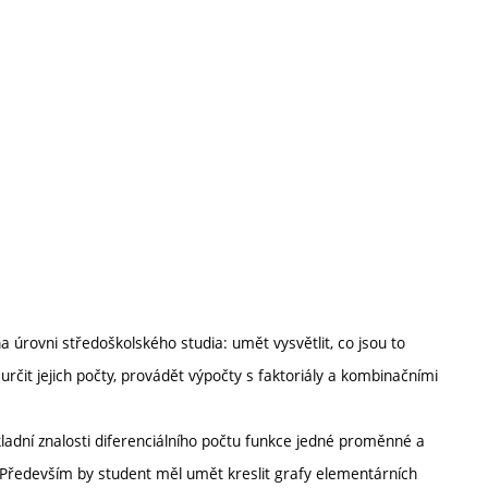
a úrovni středoškolského studia: umět vysvětlit, co jsou to
čit jejich počty, provádět výpočty s faktoriály a kombinačními
dní znalosti diferenciálního počtu funkce jedné proměnné a
Především by student měl umět kreslit grafy elementárních