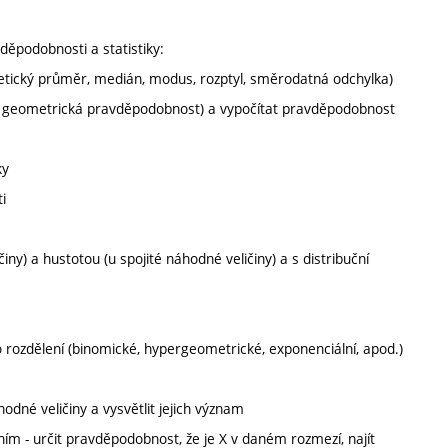
děpodobnosti a statistiky:
tmetický průměr, medián, modus, rozptyl, směrodatná odchylka)
tní, geometrická pravděpodobnost) a vypočítat pravděpodobnost
ky
i
ny) a hustotou (u spojité náhodné veličiny) a s distribuční
 rozdělení (binomické, hypergeometrické, exponenciální, apod.)
odné veličiny a vysvětlit jejich význam
ím - určit pravděpodobnost, že je X v daném rozmezí, najít