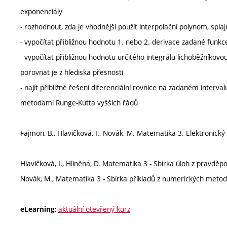
exponenciály
- rozhodnout, zda je vhodnější použít interpolační polynom, spl
- vypočítat přibližnou hodnotu 1. nebo 2. derivace zadané fun
- vypočítat přibližnou hodnotu určitého integrálu lichoběžníko
porovnat je z hlediska přesnosti
- najít přibližné řešení diferenciální rovnice na zadaném interv
metodami Runge-Kutta vyšších řádů
Fajmon, B., Hlavičková, I., Novák, M. Matematika 3. Elektronický
Hlavičková, I., Hliněná, D. Matematika 3 - Sbírka úloh z pravděp
Novák, M., Matematika 3 - Sbírka příkladů z numerických metod.
aktuální otevřený kurz
eLearning: