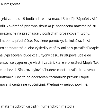
 a integrovat.
kt za max. 15 bodů a 1 test za max. 15 bodů). Zápočet získá
10 bodů. Závěrečná písemná zkouška je hodnocena maximálně 70
t prezenčně na přednášce v posledním prosincovém týdnu.
í nebo na přednášce. Povolené pomůcky: kalkulačka, 1 list
šen samostatně a jeho výsledky zadány online v prostředí Maple
na vypracování bude cca 3 týdny času. Přístupové údaje do
tovi se vygeneruje vlastní zadání, které v prostředí Maple T.A.
že se bez dalšího rozptylování budete moci soustředit na svou
oftware. Dbejte na dodržování formálních pravidel zápisu
buovaný centrálně vyučujícími. Přednášky nejsou povinné,
h matematických disciplín: numerických metod a