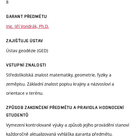
8
GARANT PŘEDMĚTU
Ing. Jiří Vondrák, Ph.D.
ZAJIŠŤUJE ÚSTAV
Ústav geodézie (GED)
VSTUPNÍ ZNALOSTI
Středoškolská znalost matematiky, geometrie, fyziky a
zeměpisu. Základní znalost popisu krajiny a názvosloví a
orientace v terénu.
ZPŮSOB ZAKONČENÍ PŘEDMĚTU A PRAVIDLA HODNOCENÍ
STUDENTŮ
Vymezení kontrolované výuky a způsob jejího provádění stanoví
každoročně aktualizovaná vyhláška garanta předmětu.