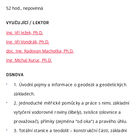
52 hod., nepovinná
VYUČUJÍCÍ / LEKTOR
Ing. Jiří Ježek, Ph.D.
Ing. Jiří Vondrák, Ph.D.
doc. Ing. Radovan Machotka, Ph.D.
Ing. Michal Kuruc, Ph.D.
OSNOVA
1. Úvodní pojmy a informace o geodezii a geodetických
základech.
2. Jednoduché měřické pomůcky a práce s nimi, základní
vytyčení vodorovné roviny (libely), svislice (olovnice a
provažovač), přímky (zejména "od oka") a pravého úhlu.
3. Totální stanice a teodolit – konstrukční části, základní