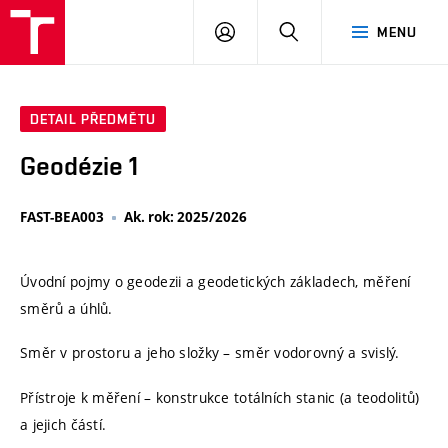
VUT
PŘIHLÁSIT
HLEDAT
MENU
SE
DETAIL PŘEDMĚTU
Geodézie 1
FAST-BEA003
Ak. rok: 2025/2026
Úvodní pojmy o geodezii a geodetických základech, měření
směrů a úhlů.
Směr v prostoru a jeho složky – směr vodorovný a svislý.
Přístroje k měření – konstrukce totálních stanic (a teodolitů)
a jejich částí.