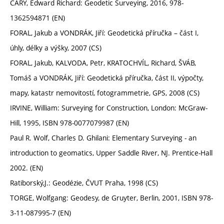
CARY, Edward Richard: Geodetic Surveying, 2016, 978-
1362594871 (EN)
FORAL, Jakub a VONDRÁK, Jiří: Geodetická příručka – část I,
úhly, délky a výšky, 2007 (CS)
FORAL, Jakub, KALVODA, Petr, KRATOCHVÍL, Richard, ŠVÁB,
Tomáš a VONDRÁK, Jiří: Geodetická příručka, část II, výpočty,
mapy, katastr nemovitostí, fotogrammetrie, GPS, 2008 (CS)
IRVINE, William: Surveying for Construction, London: McGraw-
Hill, 1995, ISBN 978-0077079987 (EN)
Paul R. Wolf, Charles D. Ghilani: Elementary Surveying - an
introduction to geomatics, Upper Saddle River, NJ. Prentice-Hall
2002. (EN)
Ratiborský,J.: Geodézie, ČVUT Praha, 1998 (CS)
TORGE, Wolfgang: Geodesy, de Gruyter, Berlin, 2001, ISBN 978-
3-11-087995-7 (EN)