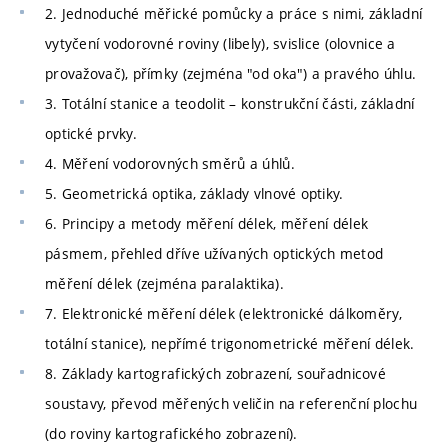
2. Jednoduché měřické pomůcky a práce s nimi, základní
vytyčení vodorovné roviny (libely), svislice (olovnice a
provažovač), přímky (zejména "od oka") a pravého úhlu.
3. Totální stanice a teodolit – konstrukční části, základní
optické prvky.
4. Měření vodorovných směrů a úhlů.
5. Geometrická optika, základy vlnové optiky.
6. Principy a metody měření délek, měření délek
pásmem, přehled dříve užívaných optických metod
měření délek (zejména paralaktika).
7. Elektronické měření délek (elektronické dálkoměry,
totální stanice), nepřímé trigonometrické měření délek.
8. Základy kartografických zobrazení, souřadnicové
soustavy, převod měřených veličin na referenční plochu
(do roviny kartografického zobrazení).