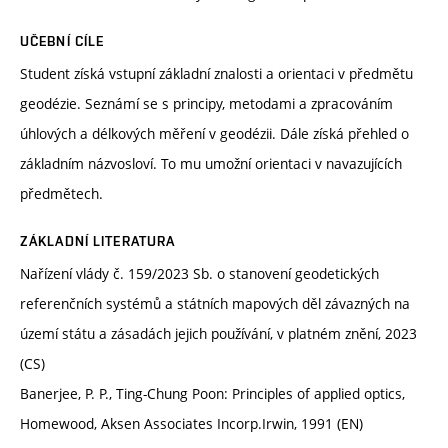
UČEBNÍ CÍLE
Student získá vstupní základní znalosti a orientaci v předmětu
geodézie. Seznámí se s principy, metodami a zpracováním
úhlových a délkových měření v geodézii. Dále získá přehled o
základním názvosloví. To mu umožní orientaci v navazujících
předmětech.
ZÁKLADNÍ LITERATURA
Nařízení vlády č. 159/2023 Sb. o stanovení geodetických
referenčních systémů a státních mapových děl závazných na
území státu a zásadách jejich používání, v platném znění, 2023
(CS)
Banerjee, P. P., Ting-Chung Poon: Principles of applied optics,
Homewood, Aksen Associates Incorp.Irwin, 1991 (EN)