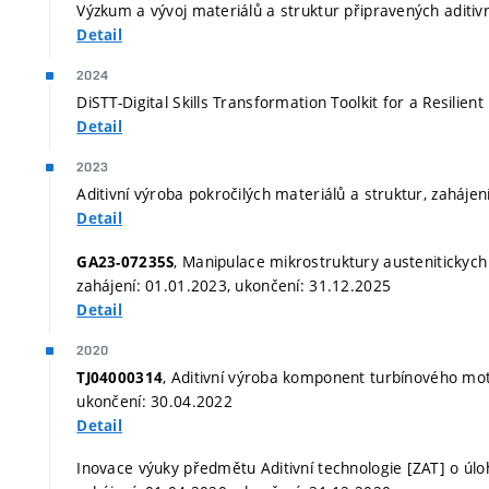
Výzkum a vývoj materiálů a struktur připravených aditiv
Detail
2024
DiSTT-Digital Skills Transformation Toolkit for a Resilie
Detail
2023
Aditivní výroba pokročilých materiálů a struktur, zaháje
Detail
, Manipulace mikrostruktury austenitickych
GA23-07235S
zahájení: 01.01.2023, ukončení: 31.12.2025
Detail
2020
, Aditivní výroba komponent turbínového moto
TJ04000314
ukončení: 30.04.2022
Detail
Inovace výuky předmětu Aditivní technologie [ZAT] o úlo