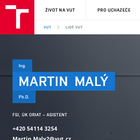
VUT
ŽIVOT NA VUT
PRO UCHAZEČE
VUT
LIDÉ VUT
Ing.
MARTIN
MALÝ
Ph.D.
FSI, ÚK ORIAT – ASISTENT
+420 54114 3254
Martin.Maly2@vut.cz