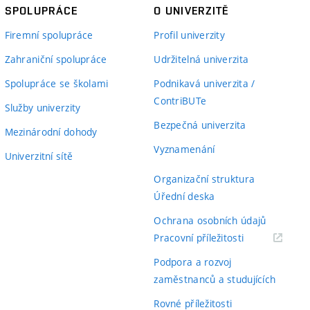
SPOLUPRÁCE
O UNIVERZITĚ
Firemní spolupráce
Profil univerzity
Zahraniční spolupráce
Udržitelná univerzita
Spolupráce se školami
Podnikavá univerzita /
ContriBUTe
Služby univerzity
Bezpečná univerzita
Mezinárodní dohody
Vyznamenání
Univerzitní sítě
Organizační struktura
Úřední deska
Ochrana osobních údajů
(externí
Pracovní příležitosti
odkaz)
Podpora a rozvoj
zaměstnanců a studujících
Rovné příležitosti