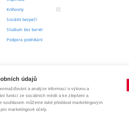
(externí
Knihovny
odkaz)
Sociální bezpečí
Studium bez bariér
Podpora podnikání
sobních údajů
romažďování a analýze informací o výkonu a
VYSOKÉ UČENÍ TECHNICKÉ V BRNĚ
ní funkcí ze sociálních médií a ke zlepšení a
Antonínská 548/1
www.vut.cz
 Se souhlasem můžeme také předávat marketingovým
602 00 Brno
vut@vutbr.cz
 pro marketingové účely.