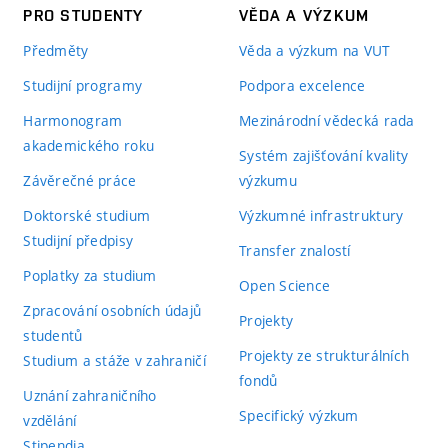
PRO STUDENTY
VĚDA A VÝZKUM
Předměty
Věda a výzkum na VUT
Studijní programy
Podpora excelence
Harmonogram
Mezinárodní vědecká rada
akademického roku
Systém zajišťování kvality
Závěrečné práce
výzkumu
Doktorské studium
Výzkumné infrastruktury
Studijní předpisy
Transfer znalostí
Poplatky za studium
Open Science
Zpracování osobních údajů
Projekty
studentů
Projekty ze strukturálních
Studium a stáže v zahraničí
fondů
Uznání zahraničního
Specifický výzkum
vzdělání
Stipendia