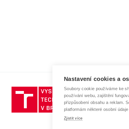
Nastavení cookies a o
Soubory cookie používáme ke sh
Vysoké
používání webu, zajištění fungová
učení
přizpůsobení obsahu a reklam.
technické
platformám některé osobní údaje
v
Zjistit více
Brně