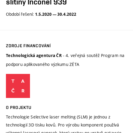
slitiny Inconel 939
Období řešení:
1.5.2020 — 30.4.2022
ZDROJE FINANCOVÁNÍ
- 4. veřejná soutěž Program na
Technologická agentura ČR
podporu aplikovaného výzkumu ZÉTA
O PROJEKTU
Technologie Selective laser melting (SLM) je jednou z
technologií 3D tisku kovů. Pro výrobu komponent používá
výkonný laserový paprsek, který vrstvu po vrstvě natavuje