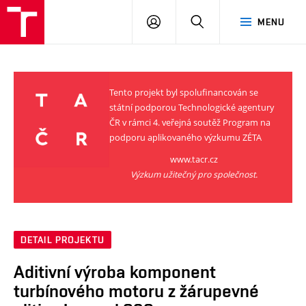
VUT
PŘIHLÁSIT
HLEDAT
MENU
SE
Tento projekt byl spolufinancován se
státní podporou Technologické agentury
ČR v rámci 4. veřejná soutěž Program na
podporu aplikovaného výzkumu ZÉTA
www.tacr.cz
Výzkum užitečný pro společnost.
DETAIL PROJEKTU
Aditivní výroba komponent
turbínového motoru z žárupevné