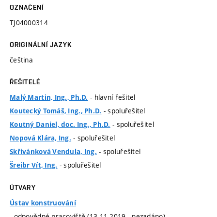
OZNAČENÍ
TJ04000314
ORIGINÁLNÍ JAZYK
čeština
ŘEŠITELÉ
- hlavní řešitel
Malý Martin, Ing., Ph.D.
- spoluřešitel
Koutecký Tomáš, Ing., Ph.D.
- spoluřešitel
Koutný Daniel, doc. Ing., Ph.D.
- spoluřešitel
Nopová Klára, Ing.
- spoluřešitel
Skřivánková Vendula, Ing.
- spoluřešitel
Šreibr Vít, Ing.
ÚTVARY
Ústav konstruování
- odpovědné pracoviště (13.11.2019 - nezadáno)