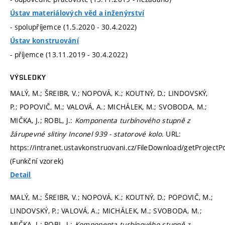
Ústav materiálových věd a inženýrství
- spolupříjemce (1.5.2020 - 30.4.2022)
Ústav konstruování
- příjemce (13.11.2019 - 30.4.2022)
VÝSLEDKY
MALÝ, M.; ŠREIBR, V.; NOPOVÁ, K.; KOUTNÝ, D.; LINDOVSKÝ,
P.; POPOVIČ, M.; VALOVÁ, A.; MICHÁLEK, M.; SVOBODA, M.;
MIČKA, J.; ROBL, J.:
Komponenta turbínového stupně z
žárupevné slitiny Inconel 939 - statorové kolo
. URL:
https://intranet.ustavkonstruovani.cz/FileDownload/getProjectP
(Funkční vzorek)
Detail
MALÝ, M.; ŠREIBR, V.; NOPOVÁ, K.; KOUTNÝ, D.; POPOVIČ, M.;
LINDOVSKÝ, P.; VALOVÁ, A.; MICHÁLEK, M.; SVOBODA, M.;
MIČKA, J.; ROBL, J.:
Komponenta turbínového stupně z