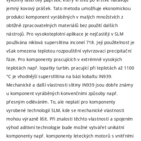
jemný kovový prášek. Tato metoda umožňuje ekonomickou
produkci komponent vyráběných v malých množstvích z
obtížně zpracovatelných materiálů bez použití dalších
nástrojů. Pro vysokoteplotní aplikace je nejčastěji v SLM
používána niklová superslitina inconel 718. Její použitelnost je
však omezena teplotou rozpouštění vytvrzovací precipitační
fáze. Pro komponenty pracujících v extrémně vysokých
teplotách např. lopatky turbín, pracující při teplotách až 1100
°C je vhodnější superstlitina na bázi kobaltu IN939.
Mechanické a další vlastnosti slitiny IN939 jsou dobře známy
u komponent vyráběných konvenčními způsoby např.
přesným odléváním. To, ale neplatí pro komponenty
vyrobené technologií SLM, kde se mechanické vlastnosti
mohou výrazně lišit. Při znalosti těchto vlastností a spojením
výhod aditivní technologie bude možné vytvářet unikátní
komponenty např. komponenty leteckých motorů s vnitřními