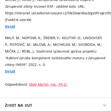
žárupevné slitiny Inconel 939 - oběžné kolo
. URL:
https://intranet.ustavkonstruovani.cz/FileDownload/getProjectP
(Funkční vzorek)
Detail
MALÝ, M.; NOPOVÁ, K.; ŠREIBR, V.; KOUTNÝ, D.; LINDOVSKÝ,
P.; POPOVIČ, M.; VALOVÁ, A.; MICHÁLEK, M.; SVOBODA, M.;
MIČKA, J.; ROBL, J.
Souhrnná výzkumná zpráva projektu
"Aditivní výroba komponent turbínového motoru z žárupevné
slitiny IN939".
2022.
s. 0.
Detail
Odpovědnost:
Malý Martin, Ing., Ph.D.
ŽIVOT NA VUT