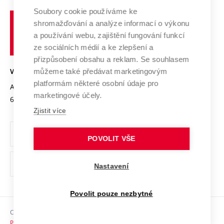
Profil univerzity
Soubory cookie používáme ke
Spolupráce se školami
Vysoké
Výzkumné infrastruktury
shromažďování a analýze informací o výkonu
Udržitelná univerzita
učení
Služby univerzity
Transfer znalostí
a používání webu, zajištění fungování funkcí
technické
Podnikavá univerzita / ContriBUTe
Mezinárodní dohody
ze sociálních médií a ke zlepšení a
Open Science
v
Bezpečná univerzita
přizpůsobení obsahu a reklam. Se souhlasem
Univerzitní sítě
Brně
Projekty
můžeme také předávat marketingovým
VYSOKÉ UČENÍ TECHNICKÉ V BRNĚ
Vyznamenání
platformám některé osobní údaje pro
Projekty ze strukturálních fondů
Antonínská 548/1
www.vut.cz
marketingové účely.
Organizační struktura
602 00 Brno
vut@vutbr.cz
Specifický výzkum
Zjistit více
Úřední deska
Ochrana osobních údajů
POVOLIT VŠE
(externí
Pracovní příležitosti
Nastavení
odkaz)
Podpora a rozvoj zaměstnanců a studujících
Povolit pouze nezbytné
Rovné příležitosti
Copyright © 2026 VUT
Sociální bezpečí
Prohlášení o přístupnosti