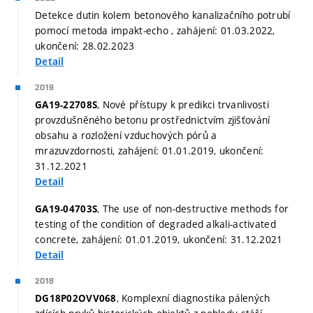
Detekce dutin kolem betonového kanalizačního potrubí
pomocí metoda impakt-echo , zahájení: 01.03.2022,
ukončení: 28.02.2023
Detail
2019
, Nové přístupy k predikci trvanlivosti
GA19-22708S
provzdušněného betonu prostřednictvím zjišťování
obsahu a rozložení vzduchových pórů a
mrazuvzdornosti, zahájení: 01.01.2019, ukončení:
31.12.2021
Detail
, The use of non-destructive methods for
GA19-04703S
testing of the condition of degraded alkali-activated
concrete, zahájení: 01.01.2019, ukončení: 31.12.2021
Detail
2018
, Komplexní diagnostika pálených
DG18P02OVV068