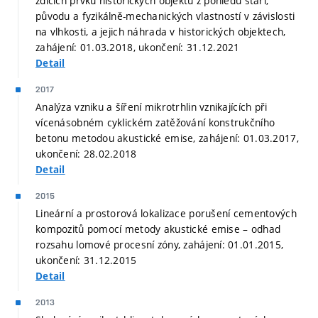
zdících prvků historických objektů z pohledu stáří,
původu a fyzikálně-mechanických vlastností v závislosti
na vlhkosti, a jejich náhrada v historických objektech,
zahájení: 01.03.2018, ukončení: 31.12.2021
Detail
2017
Analýza vzniku a šíření mikrotrhlin vznikajících při
vícenásobném cyklickém zatěžování konstrukčního
betonu metodou akustické emise, zahájení: 01.03.2017,
ukončení: 28.02.2018
Detail
2015
Lineární a prostorová lokalizace porušení cementových
kompozitů pomocí metody akustické emise – odhad
rozsahu lomové procesní zóny, zahájení: 01.01.2015,
ukončení: 31.12.2015
Detail
2013