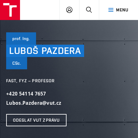
VUT
PŘIHLÁSIT
HLEDAT
MENU
SE
prof. Ing.
LUBOŠ
PAZDERA
CSc.
FAST, FYZ – PROFESOR
+420 54114 7657
Lubos.Pazdera@vut.cz
ODESLAT VUT ZPRÁVU