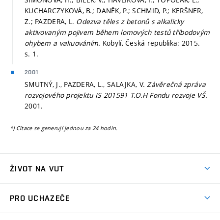
KUCHARCZYKOVÁ, B.; DANĚK, P.; SCHMID, P.; KERŠNER,
Z.; PAZDERA, L.
Odezva těles z betonů s alkalicky
aktivovaným pojivem během lomových testů tříbodovým
ohybem a vakuováním.
Kobylí, Česká republika: 2015.
s. 1.
2001
SMUTNÝ, J., PAZDERA, L., SALAJKA, V.
Závěrečná zpráva
rozvojového projektu IS 201591 T.O.H Fondu rozvoje VŠ.
2001.
*) Citace se generují jednou za 24 hodin.
ŽIVOT NA VUT
Atmosféra VUT
PRO UCHAZEČE
Prostory školy
Proč na VUT