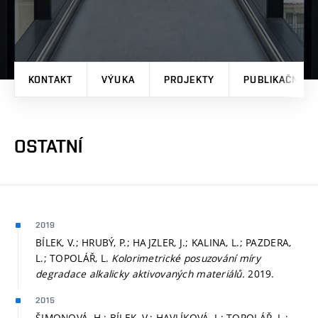
KONTAKT
VÝUKA
PROJEKTY
PUBLIKAČNÍ V
OSTATNÍ
2019
BÍLEK, V.; HRUBÝ, P.; HAJZLER, J.; KALINA, L.; PAZDERA,
L.; TOPOLÁŘ, L.
Kolorimetrické posuzování míry
degradace alkalicky aktivovaných materiálů.
2019.
2015
ŠIMONOVÁ, H.; BÍLEK, V.; HAVLÍKOVÁ, I.; TOPOLÁŘ, L.;