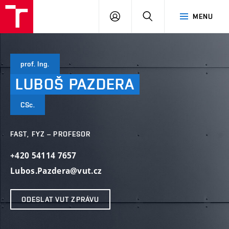
VUT
PŘIHLÁSIT
HLEDAT
MENU
SE
prof. Ing.
LUBOŠ
PAZDERA
CSc.
FAST, FYZ – PROFESOR
+420 54114 7657
Lubos.Pazdera@vut.cz
ODESLAT VUT ZPRÁVU