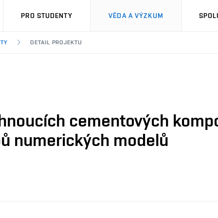
PRO STUDENTY
VĚDA A VÝZKUM
SPOL
KTY
DETAIL PROJEKTU
 tuhnoucích cementových komp
upů numerických modelů