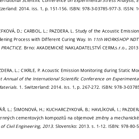
ternational Scientific Conference on Experimental Stress Analysis,
tzerland: 2014. iss. 1,
p. 151-156.
ISBN: 978-3-03785-977-3. ISSN: 
FKOVÁ, D.; CARBOL, L.; PAZDERA, L. Study of the Acoustic Emissio
ening Process with Different Curing Way. In
11th WORKSHOP NDT
 PRACTICE.
Brno: AKADEMICKÉ NAKLADATELSTVÍ CERM,s.r.o., 2013
DERA, L.; CIKRLE, P. Acoustic Emission Monitoring during Static Mod
t Annual of the International Scientific Conference on Experimenta
aterials.
1. Switzerland: 2014. iss. 1,
p. 267-272.
ISBN: 978-3-03785
ÁŘ, L.; ŠIMONOVÁ, H.; KUCHARCZYKOVÁ, B.; HAVLÍKOVÁ, I.; PAZDERA, L
zrnných cementových kompozitů na objemové změny a mechanické
of Civil Engineering, 2013.
Slovensko: 2013.
s. 1-12.
ISBN: 978-80-5