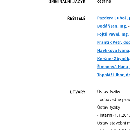
čeština
ORIGINÁLNÍ JAZYK
Pazdera Luboš, p
ŘEŠITELÉ
-
Bedáň Jan, Ing.
Fojtů Pavel, Ing.
Frantík Petr, doc
Havlíková Ivana,
Keršner Zbyněk, 
Šimonová Hana, d
Topolář Libor, d
Ústav fyziky
ÚTVARY
- odpovědné prac
Ústav fyziky
- interní (1.1.20
Ústav stavební 