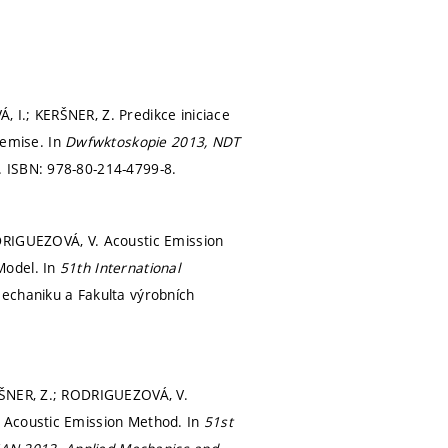
 I.; KERŠNER, Z. Predikce iniciace
emise. In
Dwfwktoskopie 2013, NDT
.
ISBN: 978-80-214-4799-8.
DRIGUEZOVÁ, V. Acoustic Emission
Model. In
51th International
mechaniku a Fakulta výrobních
RŠNER, Z.; RODRIGUEZOVÁ, V.
f Acoustic Emission Method. In
51st