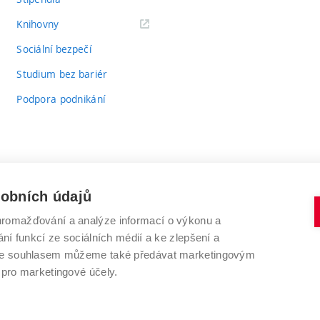
(externí
Knihovny
odkaz)
Sociální bezpečí
Studium bez bariér
Podpora podnikání
sobních údajů
romažďování a analýze informací o výkonu a
VYSOKÉ UČENÍ TECHNICKÉ V BRNĚ
ní funkcí ze sociálních médií a ke zlepšení a
Antonínská 548/1
www.vut.cz
 Se souhlasem můžeme také předávat marketingovým
602 00 Brno
vut@vutbr.cz
 pro marketingové účely.