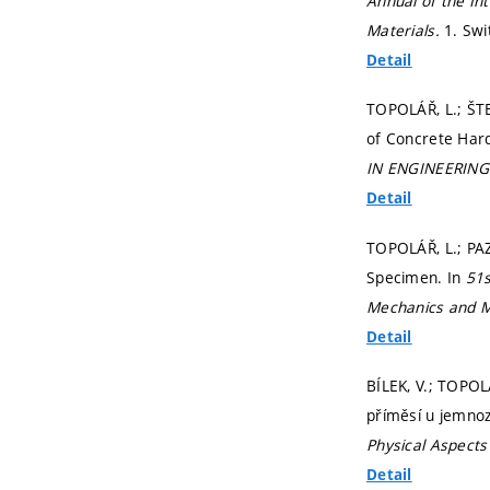
Annual of the In
Materials.
1. Swi
Detail
TOPOLÁŘ, L.; ŠTE
of Concrete Hard
IN ENGINEERING
Detail
TOPOLÁŘ, L.; PAZ
Specimen. In
51s
Mechanics and M
Detail
BÍLEK, V.; TOPOL
příměsí u jemno
Physical Aspects 
Detail