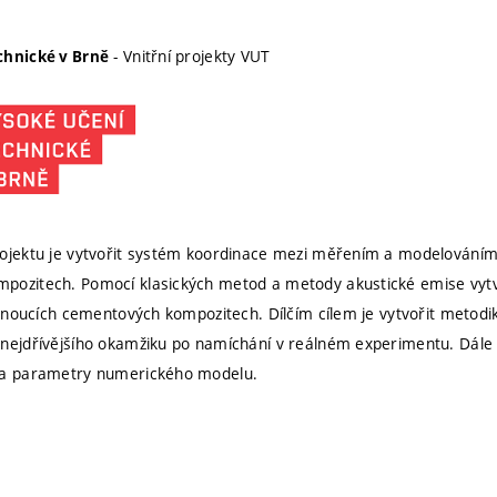
- Vnitřní projekty VUT
chnické v Brně
ojektu je vytvořit systém koordinace mezi měřením a modelováním 
pozitech. Pomocí klasických metod a metody akustické emise vytv
tuhnoucích cementových kompozitech. Dílčím cílem je vytvořit metodi
nejdřívějšího okamžiku po namíchání v reálném experimentu. Dále n
 a parametry numerického modelu.