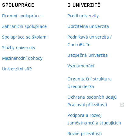
SPOLUPRÁCE
O UNIVERZITĚ
Firemní spolupráce
Profil univerzity
Zahraniční spolupráce
Udržitelná univerzita
Spolupráce se školami
Podnikavá univerzita /
ContriBUTe
Služby univerzity
Bezpečná univerzita
Mezinárodní dohody
Vyznamenání
Univerzitní sítě
Organizační struktura
Úřední deska
Ochrana osobních údajů
(externí
Pracovní příležitosti
odkaz)
Podpora a rozvoj
zaměstnanců a studujících
Rovné příležitosti