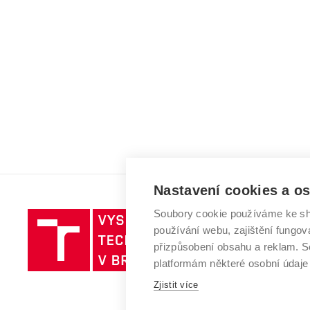
Nastavení cookies a o
Soubory cookie používáme ke sh
Vysoké
používání webu, zajištění fungová
učení
přizpůsobení obsahu a reklam.
technické
platformám některé osobní údaje
v
Zjistit více
Brně