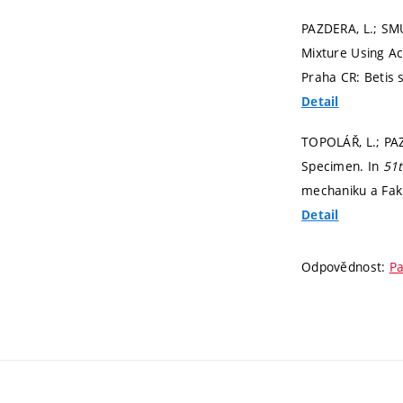
PAZDERA, L.; SMU
Mixture Using A
Praha CR: Betis s
Detail
TOPOLÁŘ, L.; PAZ
Specimen. In
51t
mechaniku a Fak
Detail
Odpovědnost:
Pa