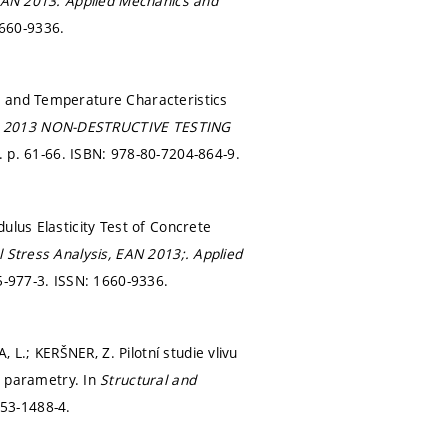
 EAN 2013.
Applied Mechanics and
1660-9336.
n and Temperature Characteristics
 2013 NON-DESTRUCTIVE TESTING
.
p. 61-66.
ISBN: 978-80-7204-864-9.
ulus Elasticity Test of Concrete
l Stress Analysis, EAN 2013;.
Applied
-977-3. ISSN: 1660-9336.
.; KERŠNER, Z. Pilotní studie vlivu
 parametry. In
Structural and
53-1488-4.