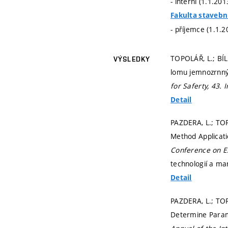
- interní (1.1.20
Fakulta stavebn
- příjemce (1.1.2
TOPOLÁŘ, L.; BÍL
VÝSLEDKY
lomu jemnozrnný
for Saferty, 43.
Detail
PAZDERA, L.; TOP
Method Applicati
Conference on E
technologií a m
Detail
PAZDERA, L.; TOP
Determine Parame