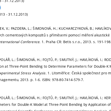
13 - 31.12.2013)
í
013 - 31.12.2013)
EK, V.; PAZDERA, L.; ŠIMONOVÁ, H.; KUCHARCZYKOVÁ, B.; HAVLÍKOVÁ,
ch cementových kompozitů s příměsemi pomocí měření akustické 
 International Conference.
1. Praha CR: Betis s.r.o., 2013.
s. 191-198
OLÁŘ, L.; ŠIMONOVÁ, H.; FOJTŮ, P.; SMUTNÝ, J.; HAVLÍKOVÁ, I.; RO
on at Three-Point Bending to Determine Parameters for Double-K 
xperimental Stress Analysis.
1. Litoměřice: Česká společnost pro 
anagementu, 2013.
p. 1-6.
ISBN: 978-80-7414-579-7.
OLÁŘ, L.; ŠIMONOVÁ, H.; FOJTŮ, P.; SMUTNÝ, J.; HAVLÍKOVÁ, I.; KE
ters for Double-K Model at Three-Point Bending by Application o