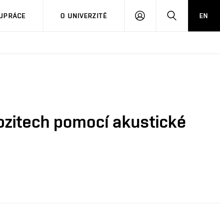
PŘIHLÁSIT
HLEDAT
UPRÁCE
O UNIVERZITĚ
EN
SE
ozitech pomocí akustické