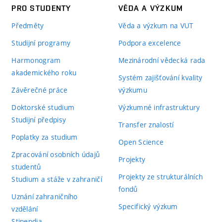
PRO STUDENTY
VĚDA A VÝZKUM
Předměty
Věda a výzkum na VUT
Studijní programy
Podpora excelence
Harmonogram
Mezinárodní vědecká rada
akademického roku
Systém zajišťování kvality
Závěrečné práce
výzkumu
Doktorské studium
Výzkumné infrastruktury
Studijní předpisy
Transfer znalostí
Poplatky za studium
Open Science
Zpracování osobních údajů
Projekty
studentů
Projekty ze strukturálních
Studium a stáže v zahraničí
fondů
Uznání zahraničního
Specifický výzkum
vzdělání
Stipendia