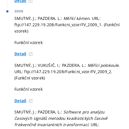
Detail
2009
SMUTNÝ, J.; PAZDERA, L.:
Měřící kámen
. URL:
ftp://147.229.19.208/Funkcni_vzor/FV_2009_1. (Funkční
vzorek)
Funkční vzorek
Detail
SMUTNÝ, J.; VUKUŠIČ, I.; PAZDERA, L.:
Měřící polokoule
.
URL: ftp://147.229.19.208/Funkcni_vzor/FV_2009_2.
(Funkční vzorek)
Funkční vzorek
Detail
SMUTNÝ, J.; PAZDERA, L.:
Software pro analýzu
časových signálů metodou kvadratických časově
frekvenčně invariantních transformací
. URL: