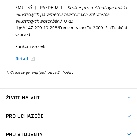
SMUTNÝ, J.; PAZDERA, L.:
Stolice pro měření dynamicko-
akustických parametrů železničních kol včetně
akustických absorbérů
. URL:
ftp://147.229.19.208/Funkcni_vzor/FV_2009_3. (Funkční
vzorek)
Funkční vzorek
Detail
*) Citace se generují jednou za 24 hodin.
ŽIVOT NA VUT
Atmosféra VUT
PRO UCHAZEČE
Prostory školy
Proč na VUT
Koleje
PRO STUDENTY