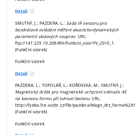
Detail
SMUTNÝ, J.; PAZDERA, L.:
Sada IR senzoru pro
bezdrátové ovládání měření akusticko-dynamických
parametrů vlakových souprav
. URL:
ftp://147.229.19.208/RIV/Funkcni_vzor/FV_2010_1.
(Funkční vzorek)
Funkční vzorek
Detail
PAZDERA, L.; TOPOLÁŘ, L.; KOŘENSKÁ, M.; SMUTNÝ, J.:
Magnetický držák pro magnetické uchycení snímače AE
na kovovou formu při tuhnutí betonu
. URL:
http://fyzika.fce.vutbr.cz/file/pazdera/Magn_drz_forma%28
(Funkční vzorek)
Funkční vzorek