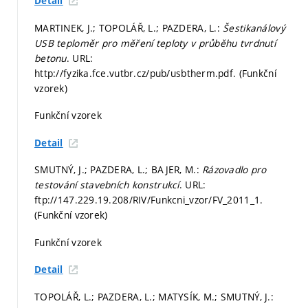
Detail
MARTINEK, J.; TOPOLÁŘ, L.; PAZDERA, L.:
Šestikanálový
USB teploměr pro měření teploty v průběhu tvrdnutí
betonu
. URL:
http://fyzika.fce.vutbr.cz/pub/usbtherm.pdf. (Funkční
vzorek)
Funkční vzorek
Detail
SMUTNÝ, J.; PAZDERA, L.; BAJER, M.:
Rázovadlo pro
testování stavebních konstrukcí
. URL:
ftp://147.229.19.208/RIV/Funkcni_vzor/FV_2011_1.
(Funkční vzorek)
Funkční vzorek
Detail
TOPOLÁŘ, L.; PAZDERA, L.; MATYSÍK, M.; SMUTNÝ, J.: