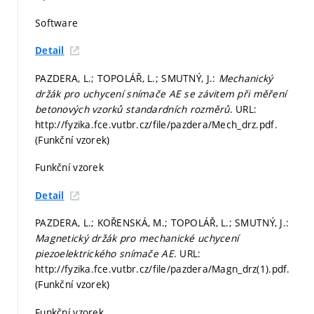
Software
Detail
PAZDERA, L.; TOPOLÁŘ, L.; SMUTNÝ, J.:
Mechanický
držák pro uchycení snímače AE se závitem při měření
betonových vzorků standardních rozměrů
. URL:
http://fyzika.fce.vutbr.cz/file/pazdera/Mech_drz.pdf.
(Funkční vzorek)
Funkční vzorek
Detail
PAZDERA, L.; KOŘENSKÁ, M.; TOPOLÁŘ, L.; SMUTNÝ, J.:
Magnetický držák pro mechanické uchycení
piezoelektrického snímače AE
. URL:
http://fyzika.fce.vutbr.cz/file/pazdera/Magn_drz(1).pdf.
(Funkční vzorek)
Funkční vzorek