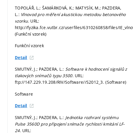
TOPOLÁŘ, L.; ŠAMÁRKOVÁ, K.; MATYSÍK, M.; PAZDERA,
L.:
Vlnovod pro měření akustickou metodou betonového
vzorku
. URL:
http://fyzika.fce.vutbr.cz/userfiles/6310260858/files/IE_v
(Funkční vzorek)
Funkční vzorek
Detail
SMUTNÝ, J.; PAZDERA, L.:
Software k hodnocení signálů z
tlakových snímačů typu 3500
. URL:
ftp://147.229.19.208/RIV/Software//S2012_3. (Software)
Software
Detail
SMUTNÝ, J.; PAZDERA, L.:
Jednotka rozhraní systému
Pulse 3560D pro připojení snímače rychlosti kmitání LF-
24
. URL: