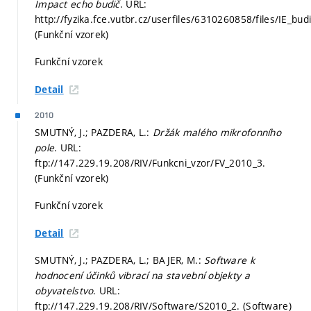
Impact echo budič
. URL:
http://fyzika.fce.vutbr.cz/userfiles/6310260858/files/IE_budi
(Funkční vzorek)
Funkční vzorek
Detail
2010
SMUTNÝ, J.; PAZDERA, L.:
Držák malého mikrofonního
pole
. URL:
ftp://147.229.19.208/RIV/Funkcni_vzor/FV_2010_3.
(Funkční vzorek)
Funkční vzorek
Detail
SMUTNÝ, J.; PAZDERA, L.; BAJER, M.:
Software k
hodnocení účinků vibrací na stavební objekty a
obyvatelstvo
. URL:
ftp://147.229.19.208/RIV/Software/S2010_2. (Software)