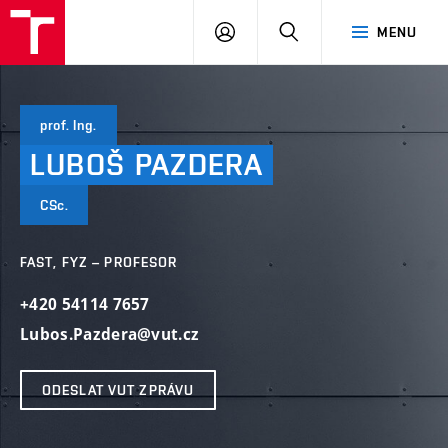
VUT
PŘIHLÁSIT
HLEDAT
MENU
SE
prof. Ing.
LUBOŠ
PAZDERA
CSc.
FAST, FYZ – PROFESOR
+420 54114 7657
Lubos.Pazdera@vut.cz
ODESLAT VUT ZPRÁVU