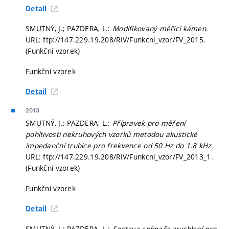
Detail
SMUTNÝ, J.; PAZDERA, L.:
Modifikovaný měřicí kámen
.
URL: ftp://147.229.19.208/RIV/Funkcni_vzor/FV_2015.
(Funkční vzorek)
Funkční vzorek
Detail
2013
SMUTNÝ, J.; PAZDERA, L.:
Přípravek pro měření
pohltivosti nekruhových vzorků metodou akustické
impedanční trubice pro frekvence od 50 Hz do 1.8 kHz
.
URL: ftp://147.229.19.208/RIV/Funkcni_vzor/FV_2013_1.
(Funkční vzorek)
Funkční vzorek
Detail
SMUTNÝ, J.; PAZDERA, L.:
Sestava snímače zrychlení pro