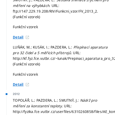
měření na výhybkách
. URL:
ftp://147.229.19.208/RIV/Funkcni_vzor/FV_2013_2.
(Funkční vzorek)
Funkční vzorek
Detail
LUŇÁK, M.; KUSÁK, I.; PAZDERA, L.:
Přepínací aparatura
pro 32 čidel a 5 měřících přístrojů
. URL:
http://kf.fyz.fce.vutbr.cz/~lunak/Prepinaci_aparatura_pro_3
(Funkční vzorek)
Funkční vzorek
Detail
2012
TOPOLÁŘ, L.; PAZDERA, L.; SMUTNÝ, J.:
Nádrž pro
měření za konstantní teploty
. URL:
http://fyzika.fce.vutbr.cz/userfiles/6310260858/files/AE_