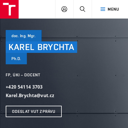
VUT
PŘIHLÁSIT
HLEDAT
MENU
SE
doc. Ing. Mgr.
KAREL
BRYCHTA
Ph.D.
FP, ÚKI – DOCENT
+420 54114 3703
Karel.Brychta@vut.cz
ODESLAT VUT ZPRÁVU