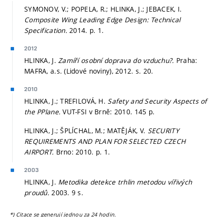
SYMONOV, V.; POPELA, R.; HLINKA, J.; JEBACEK, I.
Composite Wing Leading Edge Design: Technical
Specification.
2014.
p. 1.
2012
HLINKA, J.
Zamíří osobní doprava do vzduchu?.
Praha:
MAFRA, a.s. (Lidové noviny), 2012.
s. 20.
2010
HLINKA, J.; TREFILOVÁ, H.
Safety and Security Aspects of
the PPlane.
VUT-FSI v Brně: 2010. 145 p.
HLINKA, J.; ŠPLÍCHAL, M.; MATĚJÁK, V.
SECURITY
REQUIREMENTS AND PLAN FOR SELECTED CZECH
AIRPORT.
Brno: 2010.
p. 1.
2003
HLINKA, J.
Metodika detekce trhlin metodou vířivých
proudů.
2003. 9 s.
*) Citace se generují jednou za 24 hodin.