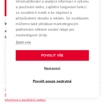
shromažďování a analýze informací o výkonu
Udržitelná univerzita
učení
Služby univerzity
Transfer znalostí
a používání webu, zajištění fungování funkcí
technické
Podnikavá univerzita / ContriBUTe
Mezinárodní dohody
ze sociálních médií a ke zlepšení a
Open Science
v
Bezpečná univerzita
přizpůsobení obsahu a reklam. Se souhlasem
Univerzitní sítě
Brně
Projekty
můžeme také předávat marketingovým
VYSOKÉ UČENÍ TECHNICKÉ V BRNĚ
Vyznamenání
platformám některé osobní údaje pro
Projekty ze strukturálních fondů
Antonínská 548/1
www.vut.cz
marketingové účely.
Organizační struktura
602 00 Brno
vut@vutbr.cz
Specifický výzkum
Zjistit více
Úřední deska
Ochrana osobních údajů
POVOLIT VŠE
(externí
Pracovní příležitosti
Nastavení
odkaz)
Podpora a rozvoj zaměstnanců a studujících
Povolit pouze nezbytné
Rovné příležitosti
Copyright © 2026 VUT
Sociální bezpečí
Prohlášení o přístupnosti
HR Award
Informace o používání cookies