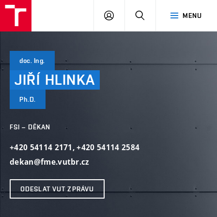
VUT
PŘIHLÁSIT
HLEDAT
MENU
SE
doc. Ing.
JIŘÍ
HLINKA
Ph.D.
FSI – DĚKAN
+420 54114 2171
,
+420 54114 2584
dekan@fme.vutbr.cz
ODESLAT VUT ZPRÁVU