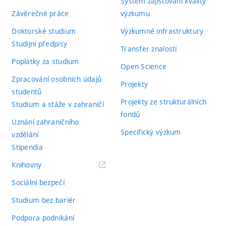
Systém zajišťování kvality
Závěrečné práce
výzkumu
Doktorské studium
Výzkumné infrastruktury
Studijní předpisy
Transfer znalostí
Poplatky za studium
Open Science
Zpracování osobních údajů
Projekty
studentů
Projekty ze strukturálních
Studium a stáže v zahraničí
fondů
Uznání zahraničního
Specifický výzkum
vzdělání
Stipendia
(externí
Knihovny
odkaz)
Sociální bezpečí
Studium bez bariér
Podpora podnikání