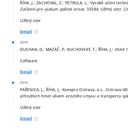
ŘÍHA, J.; ZACHOVAL, Z.; PETRULA, L.; Vysoké učení techn
Zařízení pro výzkum zpětné eroze
. 33584, Užitný vzor. (
Užitný vzor
Detail
2015
DUCHAN, D.; MAZÁČ, P.; KUCHOVSKÝ, T.; ŘÍHA, J.:
VSAK 1
Software
Detail
2014
PAŘENICA, J.; ŘÍHA, J.; Koexpro Ostrava, a.s., Ostrava-Ví
přírodních hmot vlivem erozního smyvu a transportu spl
Užitný vzor
Detail