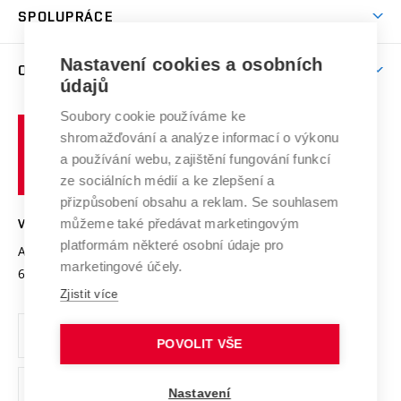
Věda a výzkum na VUT
Harmonogram akademického roku
Zpracování osobních údajů studentů
Sociální bezpečí
SPOLUPRÁCE
Celoživotní vzdělávání
Brno
Podpora excelence
Závěrečné práce
Studium bez bariér
Zpracování osobních údajů uchazečů o studium
Firemní spolupráce
Mezinárodní vědecká rada
Nastavení cookies a osobních
O UNIVERZITĚ
Doktorské studium
Podpora podnikání
E-přihláška
údajů
Zahraniční spolupráce
Systém zajišťování kvality výzkumu
Profil univerzity
Spolupráce se školami
Soubory cookie používáme ke
Vysoké
Výzkumné infrastruktury
shromažďování a analýze informací o výkonu
Udržitelná univerzita
učení
Služby univerzity
Transfer znalostí
a používání webu, zajištění fungování funkcí
technické
Podnikavá univerzita / ContriBUTe
Mezinárodní dohody
ze sociálních médií a ke zlepšení a
Open Science
v
Bezpečná univerzita
přizpůsobení obsahu a reklam. Se souhlasem
Univerzitní sítě
Brně
Projekty
můžeme také předávat marketingovým
VYSOKÉ UČENÍ TECHNICKÉ V BRNĚ
Vyznamenání
platformám některé osobní údaje pro
Projekty ze strukturálních fondů
Antonínská 548/1
www.vut.cz
marketingové účely.
Organizační struktura
602 00 Brno
vut@vutbr.cz
Specifický výzkum
Zjistit více
Úřední deska
Ochrana osobních údajů
POVOLIT VŠE
(externí
Pracovní příležitosti
Nastavení