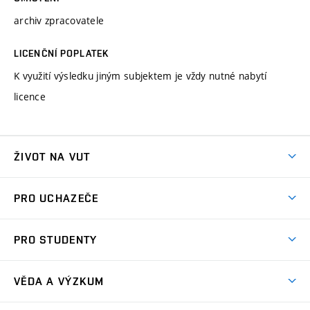
archiv zpracovatele
LICENČNÍ POPLATEK
K využití výsledku jiným subjektem je vždy nutné nabytí
licence
ŽIVOT NA VUT
Atmosféra VUT
PRO UCHAZEČE
Prostory školy
Proč na VUT
Koleje
PRO STUDENTY
Studijní programy
Stravování
Předměty
Studijní předpisy
Studium a stáže v zahraničí
Stipendia
Dny otevřených dveří
VĚDA A VÝZKUM
Sport na VUT
(externí
Studijní programy
Poplatky za studium
Uznání zahraničního vzdělání
Knihovny
Aktivity pro juniory
Studentský život
odkaz)