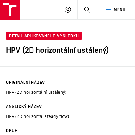
VUT
PŘIHLÁSIT
HLEDAT
MENU
SE
DETAIL APLIKOVANÉHO VÝSLEDKU
HPV (2D horizontální ustálený)
ORIGINÁLNÍ NÁZEV
HPV (2D horizontální ustálený)
ANGLICKÝ NÁZEV
HPV (2D horizontal steady flow)
DRUH